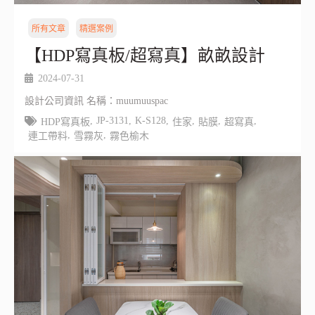
所有文章
精選案例
【HDP寫真板/超寫真】畝畝設計
2024-07-31
設計公司資訊 名稱：muumuuspac
,
JP-3131
,
K-S128
,
,
,
,
HDP寫真板
住家
貼膜
超寫真
,
,
連工帶料
雪霧灰
霧色榆木