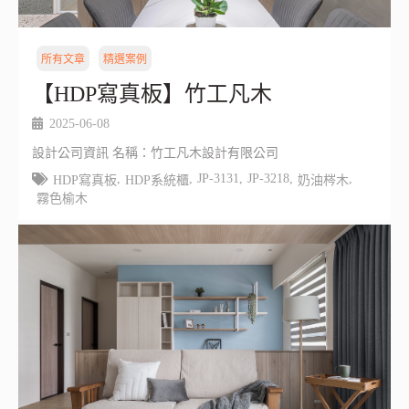
所有文章
精選案例
【HDP寫真板】竹工凡木
2025-06-08
設計公司資訊 名稱：竹工凡木設計有限公司
,
,
JP-3131
,
JP-3218
,
,
HDP寫真板
HDP系統櫃
奶油梣木
霧色榆木