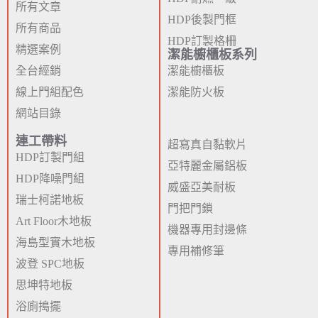
所有文章
HDP後製門框
所有商品
HDP訂製格柵
精選案例
潔能櫥櫃板系列
全台經銷
潔能櫥櫃板
線上門組配色
潔能防火板
網站目錄
連工帶料
超寫真自黏軟片
HDP訂製門組
亞特麗金屬鋁板
HDP降噪門組
威盛亞美耐板
瑞士柯諾地板
門把門鎖
Art Floor木地板
機器專用封邊條
海島型實木地板
專用補修筆
波登 SPC地板
思坤特地板
浴廁搗擺