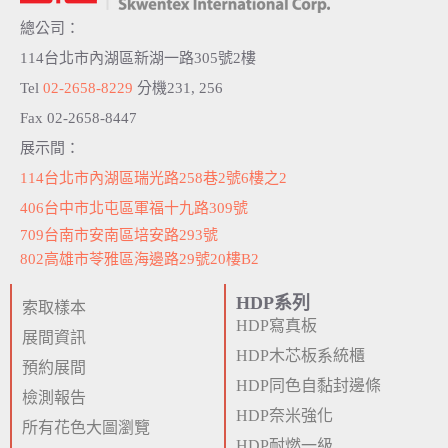
總公司：
114台北市內湖區新湖一路305號2樓
Tel
02-2658-8229
分機231, 256
Fax 02-2658-8447
展示間：
114台北市內湖區瑞光路258巷2號6樓之2
406台中市北屯區軍福十九路309號
709台南市安南區培安路293號
802高雄市苓雅區海邊路29號20樓B2
HDP系列
索取樣本
HDP寫真板
展間資訊
HDP木芯板系統櫃
預約展間
HDP同色自黏封邊條
檢測報告
HDP奈米強化
所有花色大圖瀏覽
HDP耐燃一級