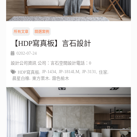
所有文章
精選案例
【HDP寫真板】言石設計
0202-07-24
設計公司資訊 公司：言石空間設計電話：0
,
JP-1434
,
JP-1814LM
,
JP-3131
,
,
HDP寫真板
住家
,
,
晨星白橡
東方栗木
霧色榆木