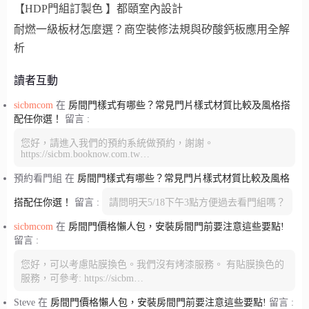
【HDP門組訂製色 】都頤室內設計
耐燃一級板材怎麼選？商空裝修法規與矽酸鈣板應用全解
析
讀者互動
sicbmcom
在
房間門樣式有哪些？常見門片樣式材質比較及風格搭
配任你選！
留言 :
您好，請進入我們的預約系統做預約，謝謝。
https://sicbm.booknow.com.tw…
預約看門組
在
房間門樣式有哪些？常見門片樣式材質比較及風格
搭配任你選！
留言 :
請問明天5/18下午3點方便過去看門組嗎？
sicbmcom
在
房間門價格懶人包，安裝房間門前要注意這些要點!
留言 :
您好，可以考慮貼膜換色。我們沒有烤漆服務。 有貼膜換色的
服務，可參考: https://sicbm…
Steve
在
房間門價格懶人包，安裝房間門前要注意這些要點!
留言 :