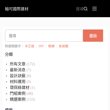
翰可國際建材
搜尋
送出
熱搜關鍵字：
木芯板
|
DIY
|
格柵
|
系統櫃
分類
所有文章
(172)
最新消息
(7)
設計訣竅
(8)
材料運用
(9)
環保綠建材
(1)
門組案例
(48)
精選案例
(153)