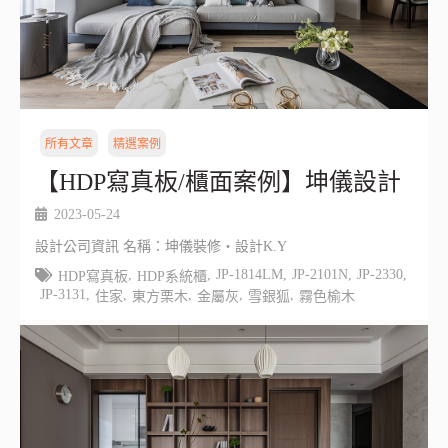
所有文章
精選案例
【HDP寫真板/櫃面案例】坤儀設計
2023-05-24
設計公司資訊 名稱：坤儀裝修‧設計K.Y
,
,
JP-1814LM
,
JP-2101N
,
JP-2330
,
HDP寫真板
HDP系統櫃
JP-3131
,
,
,
,
,
住家
東方栗木
金屬灰
雪銀狐
霧色榆木