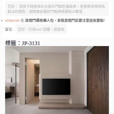
您好： 買房子時原本的五個木門顏色偏暗黑，老慮將其噴烤為
較淡的顏色，請問像這樣的門板烤噴價格大概落…
sicbmcom
在
房間門價格懶人包，安裝房間門前要注意這些要點!
留言 :
您好，已用mail 回覆，請查收
標籤：JP-3131