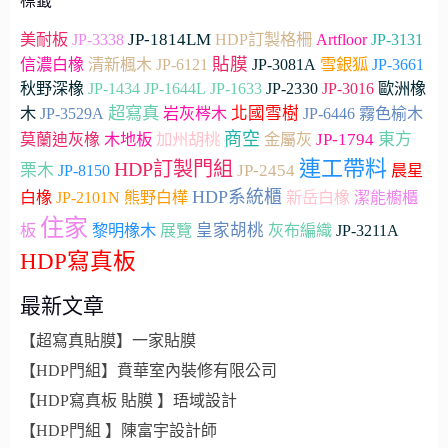
標籤
JP-1814LM
Artfloor
美耐板
JP-3338
HDP訂製格柵
JP-3131
貼膜
雪銀狐
JP-3661
信濃白橡
清新楓木
JP-6121
JP-3081A
JP-2330
秋野深橡
JP-1434
JP-1644L
JP-1633
JP-3016
歐洲橡
超寫真
北國雪樹
木
JP-3529A
岩灰梣木
JP-6446
霧色榆木
商空
木地板
加州胡桃
JP-1794
東方
莫蘭迪灰橡
金屬灰
連工帶料
HDP訂製門組
栗木
JP-2454
JP-8150
晨星
HDP系統櫃
白橡
JP-2101N
熊野白樺
新岳白橡
潔能櫥櫃
住家
皇家胡桃
板
黎明橡木
展覽
灰布編織
JP-3211A
HDP寫真板
最新文章
【超寫真貼膜】一家貼膜
【HDP門組】賁華室內裝修有限公司
【HDP寫真板 貼膜 】珸域設計
【HDP門組 】陳富宇設計師