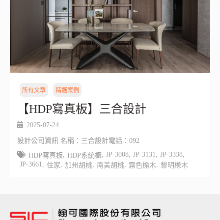
所有文章
精選案例
【HDP寫真板】三合設計
2025-07-24
設計公司資訊 名稱：三合設計電話：092
,
,
JP-3008
,
JP-3131
,
JP-3338
,
HDP寫真板
HDP系統櫃
JP-3661
,
,
,
,
,
住家
加州胡桃
南美胡桃
霧色榆木
黎明橡木