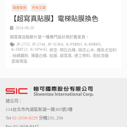
精選案例
所有文章
【超寫真貼膜】電梯貼膜換色
2024-08-20
超寫真自黏軟片是一種專門設計用於舊家具、
JP-2733
,
JP-2744
,
JP-3138A
,
K-PM003
,
K-RM005
,
K-SMT21
,
K-SPW43
,
,
,
,
商空
明石白橡
桃花心木
燻染尤加利
,
,
,
,
,
,
,
絲綢藕粉
薄暮白橡
貼膜
超寫真
連工帶料
雨紋流銀
雲峰瑪瑙
總公司：
114台北市內湖區新湖一路305號2樓
Tel
02-2658-8229
分機231, 256
Fax 02-2658-8447