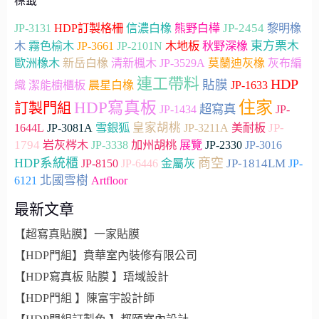
標籤
JP-2454
JP-3131
HDP訂製格柵
信濃白橡
熊野白樺
黎明橡
JP-3661
木地板
東方栗木
木
霧色榆木
JP-2101N
秋野深橡
歐洲橡木
新岳白橡
清新楓木
JP-3529A
莫蘭迪灰橡
灰布編
連工帶料
HDP
貼膜
織
潔能櫥櫃板
晨星白橡
JP-1633
住家
HDP寫真板
訂製門組
超寫真
JP-1434
JP-
雪銀狐
皇家胡桃
JP-
1644L
JP-3081A
JP-3211A
美耐板
1794
加州胡桃
JP-2330
岩灰梣木
JP-3338
展覽
JP-3016
HDP系統櫃
商空
JP-1814LM
JP-8150
JP-6446
金屬灰
JP-
北國雪樹
Artfloor
6121
最新文章
【超寫真貼膜】一家貼膜
【HDP門組】賁華室內裝修有限公司
【HDP寫真板 貼膜 】珸域設計
【HDP門組 】陳富宇設計師