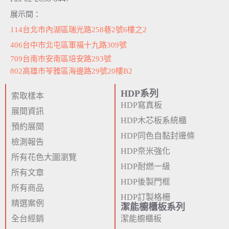
展示間：
114台北市內湖區瑞光路258巷2號6樓之2
406台中市北屯區軍福十九路309號
709台南市安南區培安路293號
802高雄市苓雅區海邊路29號20樓B2
HDP系列
索取樣本
HDP寫真板
展間資訊
HDP木芯板系統櫃
預約展間
HDP同色自黏封邊條
檢測報告
HDP奈米強化
所有花色大圖瀏覽
HDP耐燃一級
所有文章
HDP後製門框
所有商品
HDP訂製格柵
精選案例
潔能櫥櫃板系列
全台經銷
潔能櫥櫃板