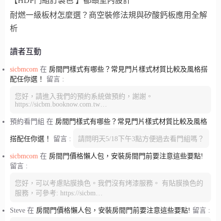
【HDP門組訂製色 】都頤室內設計
耐燃一級板材怎麼選？商空裝修法規與矽酸鈣板應用全解
析
讀者互動
sicbmcom
在
房間門樣式有哪些？常見門片樣式材質比較及風格搭
配任你選！
留言 :
您好，請進入我們的預約系統做預約，謝謝。
https://sicbm.booknow.com.tw…
預約看門組
在
房間門樣式有哪些？常見門片樣式材質比較及風格
搭配任你選！
留言 :
請問明天5/18下午3點方便過去看門組嗎？
sicbmcom
在
房間門價格懶人包，安裝房間門前要注意這些要點!
留言 :
您好，可以考慮貼膜換色。我們沒有烤漆服務。 有貼膜換色的
服務，可參考: https://sicbm…
Steve
在
房間門價格懶人包，安裝房間門前要注意這些要點!
留言 :