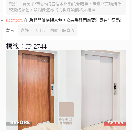
您好： 買房子時原本的五個木門顏色偏暗黑，老慮將其噴烤為
較淡的顏色，請問像這樣的門板烤噴價格大概落…
sicbmcom
在
房間門價格懶人包，安裝房間門前要注意這些要點!
留言 :
您好，已用mail 回覆，請查收
標籤：JP-2744