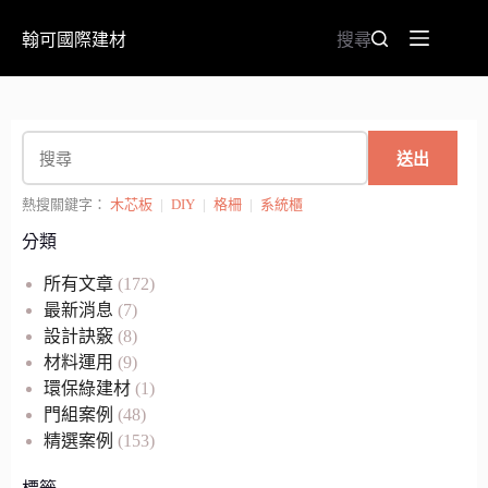
翰可國際建材
搜尋
送出
熱搜關鍵字：
木芯板
|
DIY
|
格柵
|
系統櫃
分類
所有文章
(172)
最新消息
(7)
設計訣竅
(8)
材料運用
(9)
環保綠建材
(1)
門組案例
(48)
精選案例
(153)