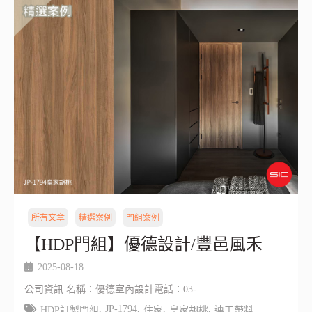
所有文章
精選案例
門組案例
【HDP門組】優德設計/豐邑風禾
2025-08-18
公司資訊 名稱：優德室內設計電話：03-
,
JP-1794
,
,
,
HDP訂製門組
住家
皇家胡桃
連工帶料