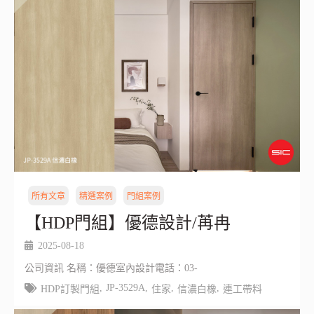
所有文章
精選案例
門組案例
【HDP門組】優德設計/苒冉
2025-08-18
公司資訊 名稱：優德室內設計電話：03-
,
JP-3529A
,
,
,
HDP訂製門組
住家
信濃白橡
連工帶料