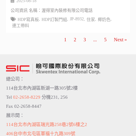
2025-08-18
公司資訊 名稱：渥得室內裝修有限公司電話
,
,
JP-8932
,
,
,
HDP寫真板
HDP訂製門組
住家
椰奶色
連工帶料
1
2
3
...
5
Next »
總公司：
114台北市內湖區新湖一路305號2樓
Tel
02-2658-8229
分機231, 256
Fax 02-2658-8447
展示間：
114台北市內湖區瑞光路258巷2號6樓之2
406台中市北屯區軍福十九路309號