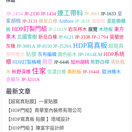
標籤
連工帶料
JP-2454
JP-2330
JP-3661
皇
JP-1434
JP-1633
家胡桃
Artfloor
雪銀狐
JP-3131
晨星白橡
JP-3016
潔能櫥櫃
HDP訂製門組
木地板
東方
板
JP-2101N
岩灰梣木
展覽
栗木
北國雪樹
JP-1794
新岳白橡
JP-6121
JP-3338
莫蘭迪
HDP寫真板
超寫真
灰橡
JP-3081A
JP-8150
JP-3529A
貼膜
HDP系統
JP-1814LM
黎明橡木
灰布編織
霧色榆木
櫃
商空
加州胡桃
HDP訂製格柵
JP-6446
熊野白樺
清新楓
住家
木
秋野深橡
信濃白橡
美耐板
JP-1644L
歐洲橡木
金屬灰
JP-3211A
最新文章
【超寫真貼膜】一家貼膜
【HDP門組】賁華室內裝修有限公司
【HDP寫真板 貼膜 】珸域設計
【HDP門組 】陳富宇設計師