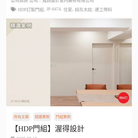
公司資訊 公司：寬蔚設計室內裝修有限公司
,
JP-8474
,
,
,
HDP訂製門組
住家
純灰木紋
連工帶料
所有文章
精選案例
門組案例
【HDP門組】渥得設計