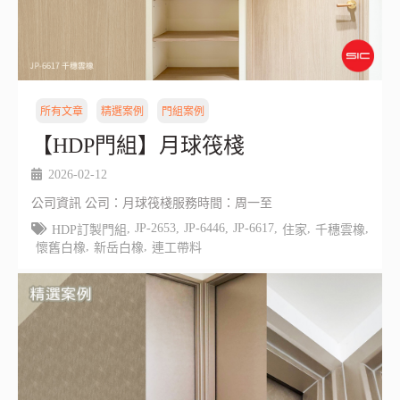
所有文章
精選案例
門組案例
【HDP門組】月球筏棧
2026-02-12
公司資訊 公司：月球筏棧服務時間：周一至
,
JP-2653
,
JP-6446
,
JP-6617
,
,
,
HDP訂製門組
住家
千穗雲橡
,
,
懷舊白橡
新岳白橡
連工帶料