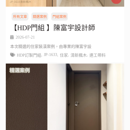
所有文章
精選案例
門組案例
【HDP門組 】陳富宇設計師
2026-07-21
本次精選的住家裝潢案例，由專業的陳富宇設
,
JP-1633
,
,
,
HDP訂製門組
住家
清新楓木
連工帶料