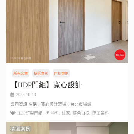
所有文章
精選案例
門組案例
【HDP門組】寬心設計
2025-10-13
公司資訊 名稱：寬心設計案場：台北市場域
,
JP-6691
,
,
,
HDP訂製門組
住家
暮色白橡
連工帶料