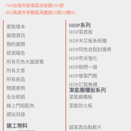
709台南市安南區培安路293號
802高雄市苓雅區海邊路29號20樓B2
HDP系列
索取樣本
HDP寫真板
展間資訊
HDP木芯板系統櫃
預約展間
HDP同色自黏封邊條
檢測報告
HDP奈米強化
所有花色大圖瀏覽
HDP耐燃一級
所有文章
HDP後製門框
所有商品
HDP訂製格柵
精選案例
潔能櫥櫃板系列
全台經銷
潔能櫥櫃板
線上門組配色
潔能防火板
網站目錄
連工帶料
超寫真自黏軟片