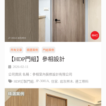
所有文章
精選案例
門組案例
【HDP門組】參相設計
2026-02-11
公司資訊 名稱：參相室內裝修設計有限公司
,
JP-3081A
,
,
,
HDP訂製門組
住家
岩灰梣木
連工帶料