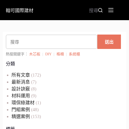
翰可國際建材
搜尋
送出
熱搜關鍵字：
木芯板
|
DIY
|
格柵
|
系統櫃
分類
所有文章
(172)
最新消息
(7)
設計訣竅
(8)
材料運用
(9)
環保綠建材
(1)
門組案例
(48)
精選案例
(153)