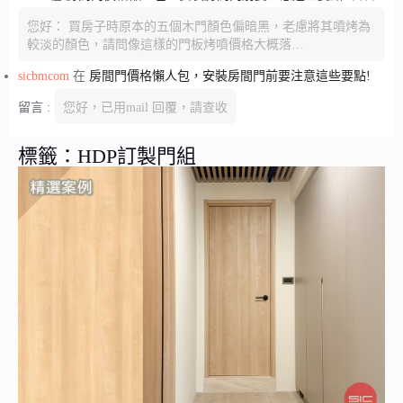
您好： 買房子時原本的五個木門顏色偏暗黑，老慮將其噴烤為
較淡的顏色，請問像這樣的門板烤噴價格大概落…
sicbmcom
在
房間門價格懶人包，安裝房間門前要注意這些要點!
留言 :
您好，已用mail 回覆，請查收
標籤：HDP訂製門組