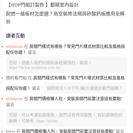
【HDP門組訂製色 】都頤室內設計
耐燃一級板材怎麼選？商空裝修法規與矽酸鈣板應用全解
析
讀者互動
sicbmcom
在
房間門樣式有哪些？常見門片樣式材質比較及風格搭
配任你選！
留言 :
您好，請進入我們的預約系統做預約，謝謝。
https://sicbm.booknow.com.tw…
預約看門組
在
房間門樣式有哪些？常見門片樣式材質比較及風格
搭配任你選！
留言 :
請問明天5/18下午3點方便過去看門組嗎？
sicbmcom
在
房間門價格懶人包，安裝房間門前要注意這些要點!
留言 :
您好，可以考慮貼膜換色。我們沒有烤漆服務。 有貼膜換色的
服務，可參考: https://sicbm…
Steve
在
房間門價格懶人包，安裝房間門前要注意這些要點!
留言 :