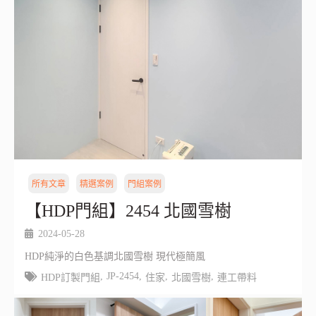
所有文章
精選案例
門組案例
【HDP門組】2454 北國雪樹
2024-05-28
HDP純淨的白色基調北國雪樹 現代極簡風
,
JP-2454
,
,
,
HDP訂製門組
住家
北國雪樹
連工帶料