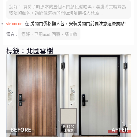
您好： 買房子時原本的五個木門顏色偏暗黑，老慮將其噴烤為
較淡的顏色，請問像這樣的門板烤噴價格大概落…
sicbmcom
在
房間門價格懶人包，安裝房間門前要注意這些要點!
留言 :
您好，已用mail 回覆，請查收
標籤：北國雪樹