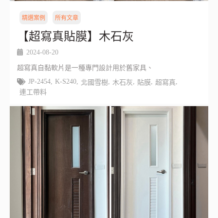
精選案例
所有文章
【超寫真貼膜】木石灰
2024-08-20
超寫真自黏軟片是一種專門設計用於舊家具、
JP-2454
,
K-S240
,
,
,
,
,
北國雪樹
木石灰
貼膜
超寫真
連工帶料