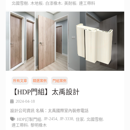
,
,
,
,
北國雪樹
木地板
白漆橡木
美耐板
連工帶料
所有文章
精選案例
門組案例
【HDP門組】太禹設計
2024-04-18
設計公司資訊 名稱：太禹國際室內裝修電話
,
JP-2454
,
JP-3338
,
,
,
HDP訂製門組
住家
北國雪樹
,
連工帶料
黎明橡木