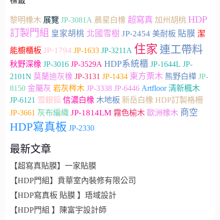
標籤
HDP
超寫真
加州胡桃
黎明橡木
展覽
JP-3081A
晨星白橡
訂製門組
貼膜
皇家胡桃
北國雪樹
JP-2454
美耐板
潔
住家
連工帶料
JP-1794
能櫥櫃板
JP-1633
JP-3211A
HDP系統櫃
秋野深橡
JP-3016
JP-3529A
JP-1644L
JP-
東方栗木
2101N
莫蘭迪灰橡
JP-3131
JP-1434
熊野白樺
JP-
Artfloor
8150
金屬灰
岩灰梣木
JP-3338
JP-6446
清新楓木
雪銀狐
木地板
JP-6121
信濃白橡
新岳白橡
HDP訂製格柵
商空
JP-3661
JP-1814LM
灰布編織
霧色榆木
歐洲橡木
HDP寫真板
JP-2330
最新文章
【超寫真貼膜】一家貼膜
【HDP門組】賁華室內裝修有限公司
【HDP寫真板 貼膜 】珸域設計
【HDP門組 】陳富宇設計師