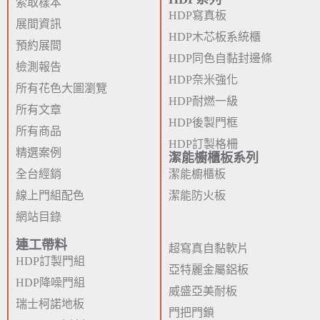
索取樣本
HDP寫真板
展間資訊
HDP木芯板系統櫃
預約展間
HDP同色自黏封邊條
檢測報告
HDP奈米強化
所有花色大圖瀏覽
HDP耐燃一級
所有文章
HDP後製門框
所有商品
HDP訂製格柵
精選案例
潔能櫥櫃板系列
全台經銷
潔能櫥櫃板
線上門組配色
潔能防火板
網站目錄
連工帶料
超寫真自黏軟片
HDP訂製門組
亞特麗金屬鋁板
HDP降噪門組
威盛亞美耐板
瑞士柯諾地板
門把門鎖