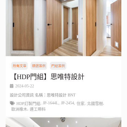
所有文章
精選案例
門組案例
【HDP門組】思唯特設計
2024-05-22
設計公司資訊 名稱：思唯特設計 BNT
,
JP-1644L
,
JP-2454
,
,
,
HDP訂製門組
住家
北國雪樹
,
歐洲橡木
連工帶料