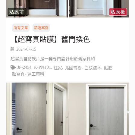
所有文章
精選案例
【超寫真貼膜】舊門換色
2024-07-15
超寫真自黏軟片是一種專門設計用於舊家具和
JP-2454
,
K-PNT01
,
,
,
,
,
住家
北國雪樹
白紋漆木
貼膜
,
超寫真
連工帶料