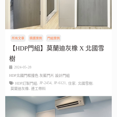
所有文章
精選案例
門組案例
【HDP門組】莫蘭迪灰橡 X 北國雪
樹
2024-05-28
HDP北國門框撞色 灰藍門片 設計門組
,
JP-2454
,
JP-6121
,
,
,
HDP訂製門組
住家
北國雪樹
,
莫蘭迪灰橡
連工帶料