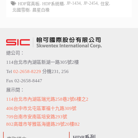
,
,
JP-1434
,
JP-2454
,
,
HDP寫真板
HDP系統櫃
住家
,
北國雪樹
晨星白橡
總公司：
114台北市內湖區新湖一路305號2樓
Tel
02-2658-8229
分機231, 256
Fax 02-2658-8447
展示間：
114台北市內湖區瑞光路258巷2號6樓之2
406台中市北屯區軍福十九路309號
709台南市安南區培安路293號
802高雄市苓雅區海邊路29號20樓B2
HDP系列