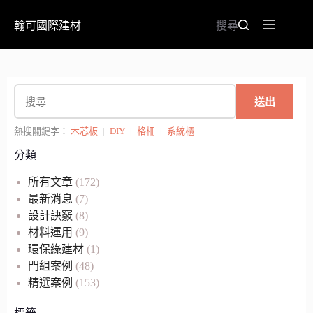
翰可國際建材
搜尋
送出
熱搜關鍵字：
木芯板
|
DIY
|
格柵
|
系統櫃
分類
所有文章
(172)
最新消息
(7)
設計訣竅
(8)
材料運用
(9)
環保綠建材
(1)
門組案例
(48)
精選案例
(153)