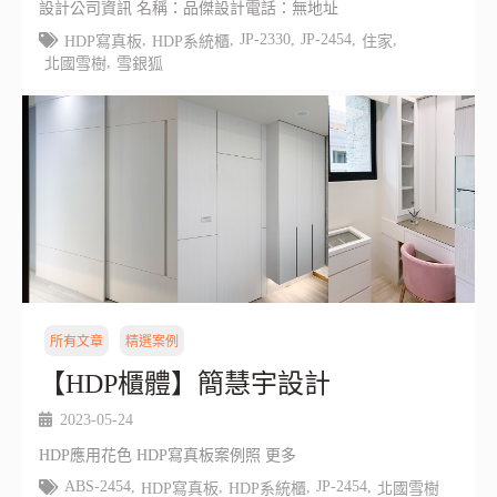
設計公司資訊 名稱：品傑設計電話：無地址
,
,
JP-2330
,
JP-2454
,
,
HDP寫真板
HDP系統櫃
住家
,
北國雪樹
雪銀狐
所有文章
精選案例
【HDP櫃體】簡慧宇設計
2023-05-24
HDP應用花色 HDP寫真板案例照 更多
ABS-2454
,
,
,
JP-2454
,
HDP寫真板
HDP系統櫃
北國雪樹