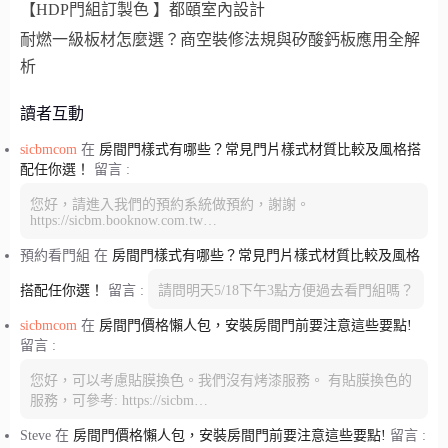
【HDP門組訂製色 】都頤室內設計
耐燃一級板材怎麼選？商空裝修法規與矽酸鈣板應用全解
析
讀者互動
sicbmcom
在
房間門樣式有哪些？常見門片樣式材質比較及風格搭
配任你選！
留言 :
您好，請進入我們的預約系統做預約，謝謝。
https://sicbm.booknow.com.tw…
預約看門組
在
房間門樣式有哪些？常見門片樣式材質比較及風格
搭配任你選！
留言 :
請問明天5/18下午3點方便過去看門組嗎？
sicbmcom
在
房間門價格懶人包，安裝房間門前要注意這些要點!
留言 :
您好，可以考慮貼膜換色。我們沒有烤漆服務。 有貼膜換色的
服務，可參考: https://sicbm…
Steve
在
房間門價格懶人包，安裝房間門前要注意這些要點!
留言 :