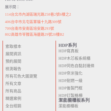
展示間：
114台北市內湖區瑞光路258巷2號6樓之2
406台中市北屯區軍福十九路309號
709台南市安南區培安路293號
802高雄市苓雅區海邊路29號20樓B2
HDP系列
索取樣本
HDP寫真板
展間資訊
HDP木芯板系統櫃
預約展間
HDP同色自黏封邊條
檢測報告
HDP奈米強化
所有花色大圖瀏覽
HDP耐燃一級
所有文章
HDP後製門框
所有商品
HDP訂製格柵
精選案例
潔能櫥櫃板系列
全台經銷
潔能櫥櫃板