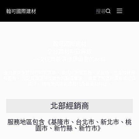
翰可國際建材
搜尋
翰可國際建材
全台建材叫貨專線
一次找齊裝潢建築需要的材料
全台最齊全建材行叫貨清單， 各式HDP寫真板、美耐板、五金鉸鏈應
有盡有， 充足貨源隨時支援你的裝潢需求。 需要了解建材價格或送貨
資訊， 請聯繫各區的建材行及裝潢材料行。
北部經銷商
服務地區包含《基隆市、台北市、新北市、桃
園市、新竹縣、新竹市》