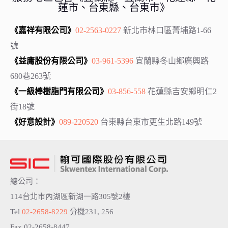
蓮市、台東縣、台東市》
《嘉祥有限公司》
02-2563-0227
新北市林口區菁埔路1-66
號
《益庸股份有限公司》
03-961-5396
宜蘭縣冬山鄉廣興路
680巷263號
《一級棒樹脂門有限公司》
03-856-558
花蓮縣吉安鄉明仁2
街18號
《好意設計》
089-220520
台東縣台東市更生北路149號
總公司：
114台北市內湖區新湖一路305號2樓
Tel
02-2658-8229
分機231, 256
Fax 02-2658-8447