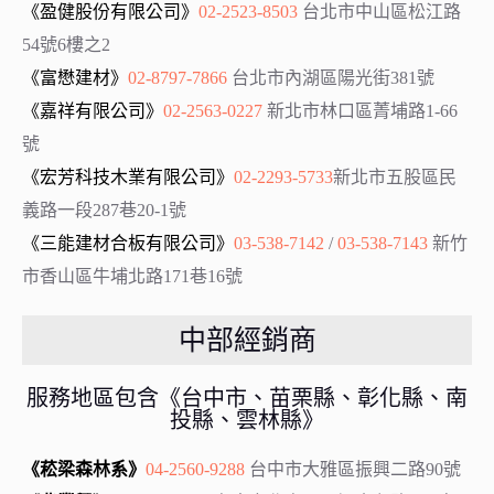
《盈健股份有限公司》
02-2523-8503
台北市中山區松江路
54號6樓之2
《富懋建材》
02-8797-7866
台北市內湖區陽光街381號
《嘉祥有限公司》
02-2563-0227
新北市林口區菁埔路1-66
號
《宏芳科技木業有限公司》
02-2293-5733
新北市五股區民
義路一段287巷20-1號
《三能建材合板有限公司》
03-538-7142
/
03-538-7143
新竹
市香山區牛埔北路171巷16號
中部經銷商
服務地區包含《台中市、苗栗縣、彰化縣、南
投縣、雲林縣》
《菘梁森林系》
04-2560-9288
台中市大雅區振興二路90號