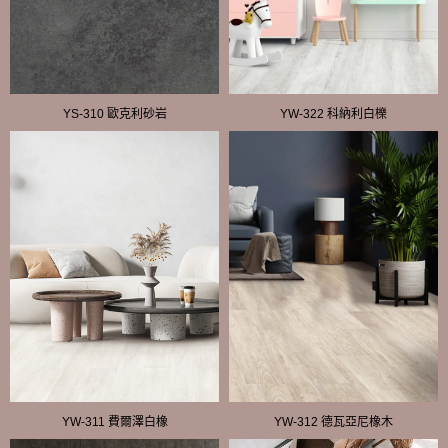
YS-310 歐克利砂岩
YW-322 科納利白櫟
YW-311 費爾澤白橡
YW-312 德瓦亞尼橡木