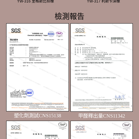
YW-316 里格斯比棕橡
YW-317 利斯卡深橡
檢測報告
塑化劑測試CNS15138
甲醛釋出量CNS11342