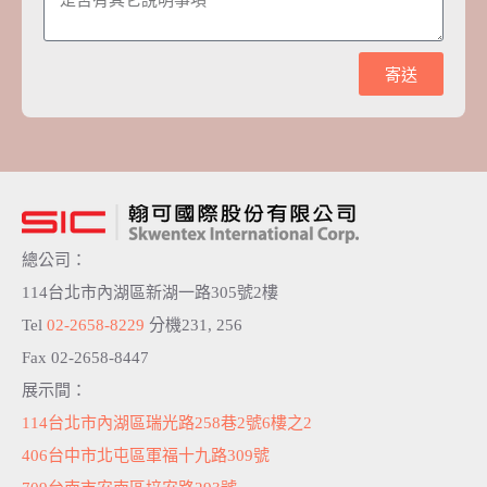
寄送
A
l
t
e
r
n
a
t
總公司：
i
v
114台北市內湖區新湖一路305號2樓
e
:
Tel
02-2658-8229
分機231, 256
Fax 02-2658-8447
展示間：
114台北市內湖區瑞光路258巷2號6樓之2
406台中市北屯區軍福十九路309號