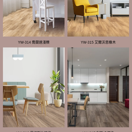
YW-314 喬蘭達淺櫟
YW-315 艾爾沃思橡木