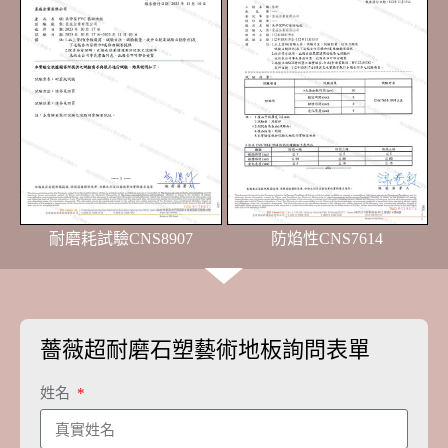
耐磨耗試驗CNS8907
防焰性CNS7614
薔薇超耐磨石塑藝術地板詢問表單
姓名