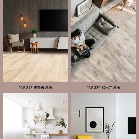
YW-313 維斯曼淺梣
YW-320 歐巴希淺橡