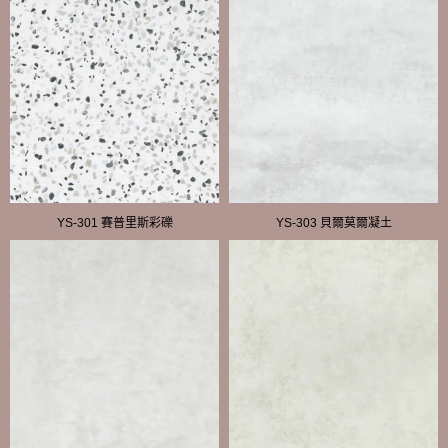
YS-301 賽普里斯彩礫
YS-303 貝爾莫爾凝土