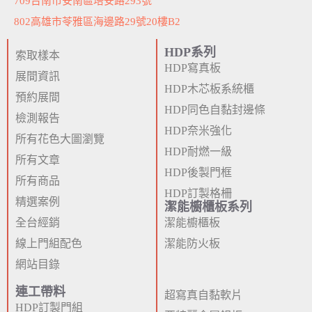
709台南市安南區培安路293號
802高雄市苓雅區海邊路29號20樓B2
HDP系列
索取樣本
HDP寫真板
展間資訊
HDP木芯板系統櫃
預約展間
HDP同色自黏封邊條
檢測報告
HDP奈米強化
所有花色大圖瀏覽
HDP耐燃一級
所有文章
HDP後製門框
所有商品
HDP訂製格柵
精選案例
潔能櫥櫃板系列
全台經銷
潔能櫥櫃板
線上門組配色
潔能防火板
網站目錄
連工帶料
超寫真自黏軟片
HDP訂製門組