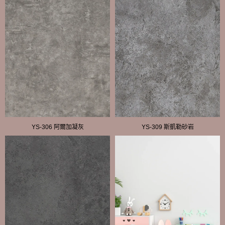
YS-306 阿爾加凝灰
YS-309 斯凱勒砂岩