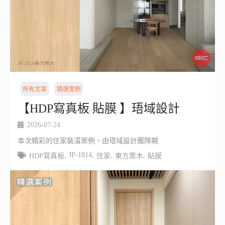
所有文章
精選案例
【HDP寫真板 貼膜 】珸域設計
2026-07-24
本次精彩的住家裝潢案例，由珸域設計團隊親
,
JP-1814
,
,
,
HDP寫真板
住家
東方栗木
貼膜