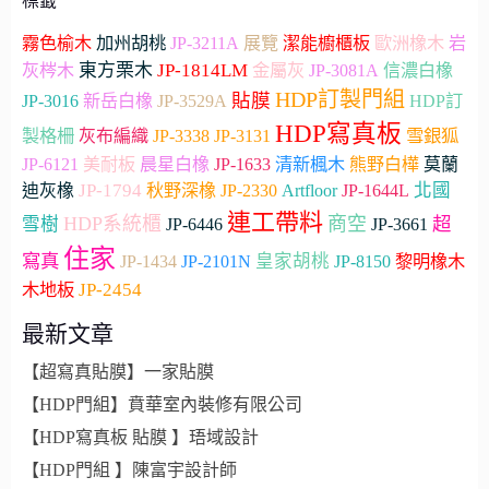
標籤
加州胡桃
霧色榆木
JP-3211A
展覽
潔能櫥櫃板
歐洲橡木
岩
東方栗木
JP-1814LM
灰梣木
金屬灰
JP-3081A
信濃白橡
HDP訂製門組
貼膜
JP-3016
新岳白橡
JP-3529A
HDP訂
HDP寫真板
雪銀狐
製格柵
灰布編織
JP-3338
JP-3131
JP-6121
美耐板
晨星白橡
JP-1633
清新楓木
熊野白樺
莫蘭
JP-1794
JP-2330
Artfloor
北國
迪灰橡
秋野深橡
JP-1644L
連工帶料
HDP系統櫃
商空
超
雪樹
JP-3661
JP-6446
住家
寫真
皇家胡桃
JP-1434
JP-2101N
JP-8150
黎明橡木
木地板
JP-2454
最新文章
【超寫真貼膜】一家貼膜
【HDP門組】賁華室內裝修有限公司
【HDP寫真板 貼膜 】珸域設計
【HDP門組 】陳富宇設計師