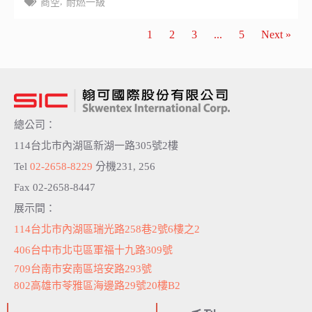
,
商空
耐燃一級
1
2
3
...
5
Next »
總公司：
114台北市內湖區新湖一路305號2樓
Tel
02-2658-8229
分機231, 256
Fax 02-2658-8447
展示間：
114台北市內湖區瑞光路258巷2號6樓之2
406台中市北屯區軍福十九路309號
709台南市安南區培安路293號
802高雄市苓雅區海邊路29號20樓B2