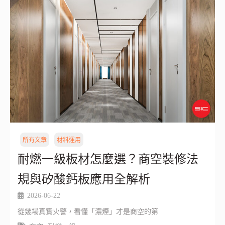
所有文章
材料運用
耐燃一級板材怎麼選？商空裝修法
規與矽酸鈣板應用全解析
2026-06-22
從幾場真實火警，看懂「濃煙」才是商空的第