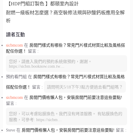
【HDP門組訂製色 】都頤室內設計
耐燃一級板材怎麼選？商空裝修法規與矽酸鈣板應用全解
析
讀者互動
sicbmcom
在
房間門樣式有哪些？常見門片樣式材質比較及風格搭
配任你選！
留言 :
您好，請進入我們的預約系統做預約，謝謝。
https://sicbm.booknow.com.tw…
預約看門組
在
房間門樣式有哪些？常見門片樣式材質比較及風格
搭配任你選！
留言 :
請問明天5/18下午3點方便過去看門組嗎？
sicbmcom
在
房間門價格懶人包，安裝房間門前要注意這些要點!
留言 :
您好，可以考慮貼膜換色。我們沒有烤漆服務。 有貼膜換色的
服務，可參考: https://sicbm…
Steve
在
房間門價格懶人包，安裝房間門前要注意這些要點!
留言 :