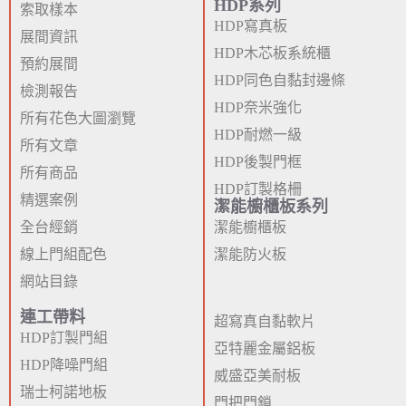
HDP系列
索取樣本
HDP寫真板
展間資訊
HDP木芯板系統櫃
預約展間
HDP同色自黏封邊條
檢測報告
HDP奈米強化
所有花色大圖瀏覽
HDP耐燃一級
所有文章
HDP後製門框
所有商品
HDP訂製格柵
精選案例
潔能櫥櫃板系列
全台經銷
潔能櫥櫃板
線上門組配色
潔能防火板
網站目錄
連工帶料
超寫真自黏軟片
HDP訂製門組
亞特麗金屬鋁板
HDP降噪門組
威盛亞美耐板
瑞士柯諾地板
門把門鎖