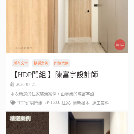
所有文章
精選案例
門組案例
【HDP門組 】陳富宇設計師
2026-07-21
本次精選的住家裝潢案例，由專業的陳富宇設
,
JP-1633
,
,
,
HDP訂製門組
住家
清新楓木
連工帶料