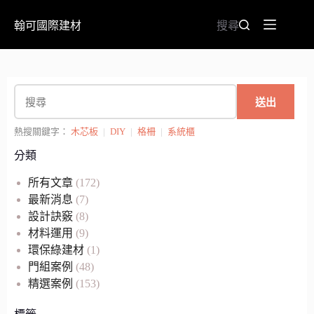
翰可國際建材
搜尋
送出
熱搜關鍵字：
木芯板
|
DIY
|
格柵
|
系統櫃
分類
所有文章
(172)
最新消息
(7)
設計訣竅
(8)
材料運用
(9)
環保綠建材
(1)
門組案例
(48)
精選案例
(153)