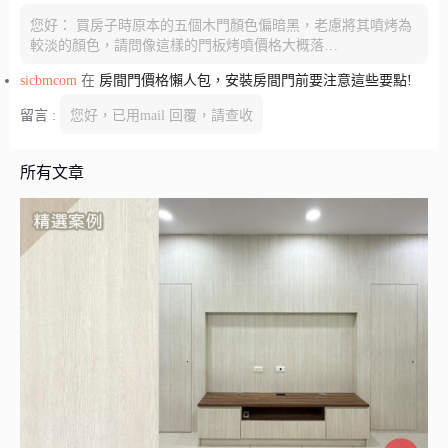
您好： 買房子時原本的五個木門顏色偏暗黑，老慮將其噴烤為
較淡的顏色，請問像這樣的門板烤噴價格大概落…
sicbmcom
在
房間門價格懶人包，安裝房間門前要注意這些要點!
留言 :
您好，已用mail 回覆，請查收
所有文章