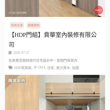
所有文章
精選案例
【HDP門組】賁華室內裝修有限公
司
2026-07-27
在商業空間與現代住宅設計中，房間門與室內
,
JP-1814
,
,
,
HDP寫真板
住家
東方栗木
貼膜