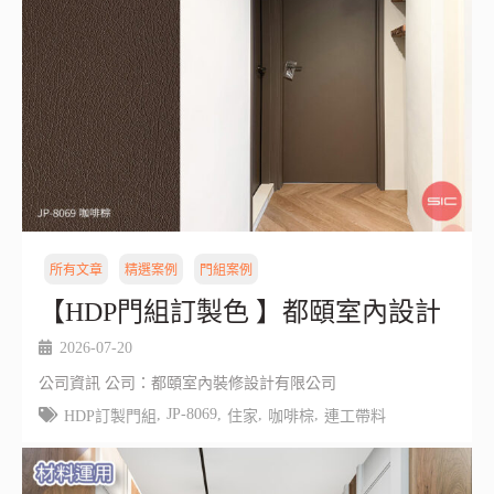
所有文章
精選案例
門組案例
【HDP門組訂製色 】都頤室內設計
2026-07-20
公司資訊 公司：都頤室內裝修設計有限公司
,
JP-8069
,
,
,
HDP訂製門組
住家
咖啡棕
連工帶料