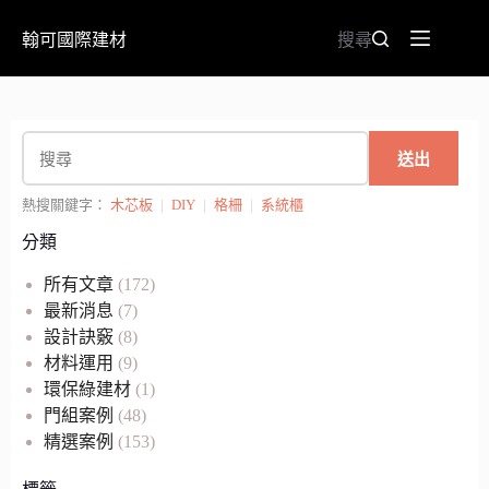
翰可國際建材
搜尋
送出
熱搜關鍵字：
木芯板
|
DIY
|
格柵
|
系統櫃
分類
所有文章
(172)
最新消息
(7)
設計訣竅
(8)
材料運用
(9)
環保綠建材
(1)
門組案例
(48)
精選案例
(153)