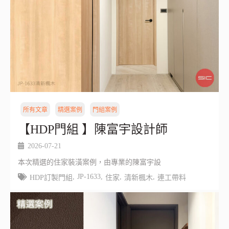
所有文章
精選案例
門組案例
【HDP門組 】陳富宇設計師
2026-07-21
本次精選的住家裝潢案例，由專業的陳富宇設
,
JP-1633
,
,
,
HDP訂製門組
住家
清新楓木
連工帶料