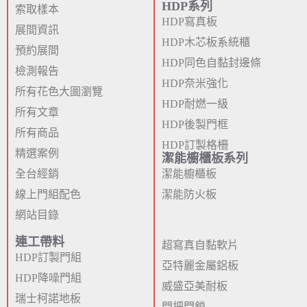
HDP系列
索取樣本
HDP寫真板
展間資訊
HDP木芯板系統櫃
預約展間
HDP同色自黏封邊條
檢測報告
HDP奈米強化
所有花色大圖瀏覽
HDP耐燃一級
所有文章
HDP後製門框
所有商品
HDP訂製格柵
精選案例
潔能櫥櫃板系列
全台經銷
潔能櫥櫃板
線上門組配色
潔能防火板
網站目錄
連工帶料
超寫真自黏軟片
HDP訂製門組
亞特麗金屬鋁板
HDP降噪門組
威盛亞美耐板
瑞士柯諾地板
門把門鎖