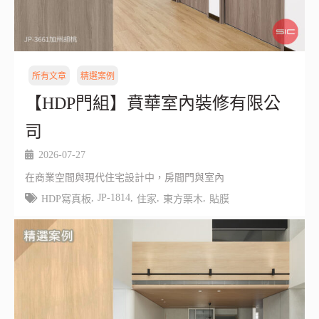
所有文章
精選案例
【HDP門組】賁華室內裝修有限公
司
2026-07-27
在商業空間與現代住宅設計中，房間門與室內
,
JP-1814
,
,
,
HDP寫真板
住家
東方栗木
貼膜