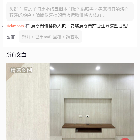
您好： 買房子時原本的五個木門顏色偏暗黑，老慮將其噴烤為
較淡的顏色，請問像這樣的門板烤噴價格大概落…
sicbmcom
在
房間門價格懶人包，安裝房間門前要注意這些要點!
留言 :
您好，已用mail 回覆，請查收
所有文章