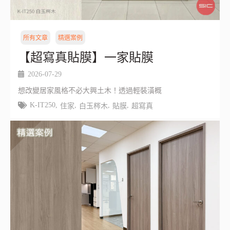
所有文章
精選案例
【超寫真貼膜】一家貼膜
2026-07-29
想改變居家風格不必大興土木！透過輕裝潢概
K-IT250
,
,
,
,
住家
白玉梣木
貼膜
超寫真