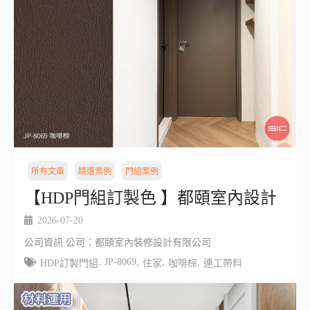
所有文章
精選案例
門組案例
【HDP門組訂製色 】都頤室內設計
2026-07-20
公司資訊 公司：都頤室內裝修設計有限公司
,
JP-8069
,
,
,
HDP訂製門組
住家
咖啡棕
連工帶料