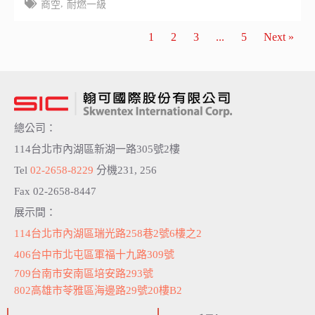
,
商空
耐燃一級
1
2
3
...
5
Next »
總公司：
114台北市內湖區新湖一路305號2樓
Tel
02-2658-8229
分機231, 256
Fax 02-2658-8447
展示間：
114台北市內湖區瑞光路258巷2號6樓之2
406台中市北屯區軍福十九路309號
709台南市安南區培安路293號
802高雄市苓雅區海邊路29號20樓B2