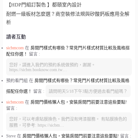
【HDP門組訂製色 】都頤室內設計
耐燃一級板材怎麼選？商空裝修法規與矽酸鈣板應用全解
析
讀者互動
sicbmcom
在
房間門樣式有哪些？常見門片樣式材質比較及風格搭
配任你選！
留言 :
您好，請進入我們的預約系統做預約，謝謝。
https://sicbm.booknow.com.tw…
預約看門組
在
房間門樣式有哪些？常見門片樣式材質比較及風格
搭配任你選！
留言 :
請問明天5/18下午3點方便過去看門組嗎？
sicbmcom
在
房間門價格懶人包，安裝房間門前要注意這些要點!
留言 :
您好，可以考慮貼膜換色。我們沒有烤漆服務。 有貼膜換色的
服務，可參考: https://sicbm…
Steve
在
房間門價格懶人包，安裝房間門前要注意這些要點!
留言 :