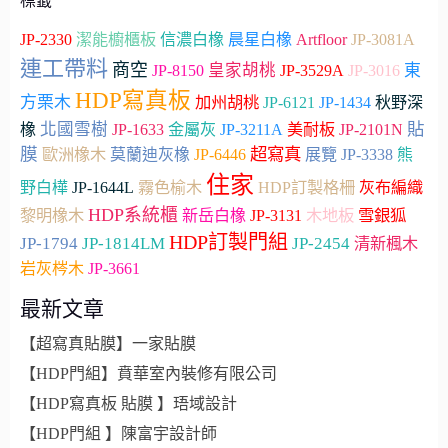
標籤
JP-2330
Artfloor
潔能櫥櫃板
信濃白橡
晨星白橡
JP-3081A
連工帶料
商空
皇家胡桃
東
JP-8150
JP-3529A
JP-3016
HDP寫真板
方栗木
加州胡桃
JP-6121
JP-1434
秋野深
貼
北國雪樹
橡
JP-1633
金屬灰
JP-3211A
美耐板
JP-2101N
膜
超寫真
歐洲橡木
莫蘭迪灰橡
JP-6446
展覽
JP-3338
熊
住家
野白樺
JP-1644L
霧色榆木
HDP訂製格柵
灰布編織
HDP系統櫃
木地板
雪銀狐
黎明橡木
新岳白橡
JP-3131
HDP訂製門組
JP-1794
JP-1814LM
JP-2454
清新楓木
JP-3661
岩灰梣木
最新文章
【超寫真貼膜】一家貼膜
【HDP門組】賁華室內裝修有限公司
【HDP寫真板 貼膜 】珸域設計
【HDP門組 】陳富宇設計師