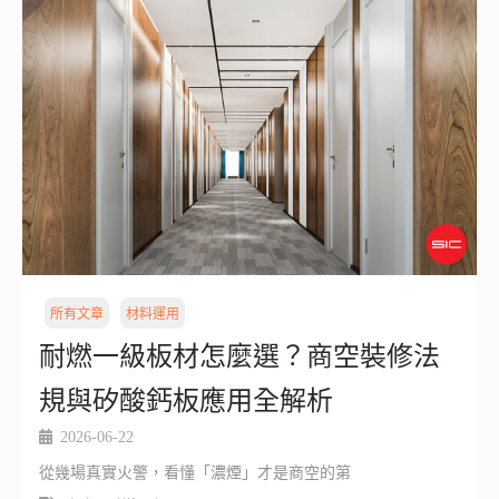
所有文章
材料運用
耐燃一級板材怎麼選？商空裝修法
規與矽酸鈣板應用全解析
2026-06-22
從幾場真實火警，看懂「濃煙」才是商空的第