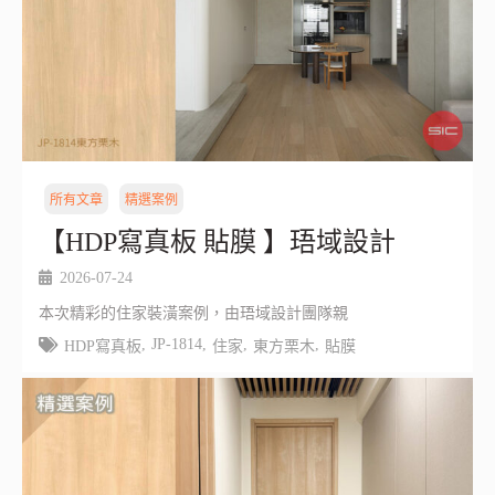
所有文章
精選案例
【HDP寫真板 貼膜 】珸域設計
2026-07-24
本次精彩的住家裝潢案例，由珸域設計團隊親
,
JP-1814
,
,
,
HDP寫真板
住家
東方栗木
貼膜