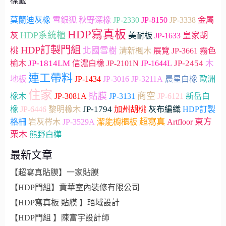
標籤
雪銀狐
JP-2330
莫蘭迪灰橡
秋野深橡
JP-8150
JP-3338
金屬
HDP寫真板
HDP系統櫃
皇家胡
灰
美耐板
JP-1633
HDP訂製門組
桃
北國雪樹
JP-3661
清新楓木
展覽
霧色
JP-1814LM
JP-2454
木
榆木
信濃白橡
JP-2101N
JP-1644L
連工帶料
地板
JP-1434
JP-3016
JP-3211A
晨星白橡
歐洲
住家
貼膜
商空
橡木
JP-3081A
JP-3131
JP-6121
新岳白
JP-1794
加州胡桃
橡
JP-6446
黎明橡木
灰布編織
HDP訂製
超寫真
Artfloor
東方
格柵
岩灰梣木
JP-3529A
潔能櫥櫃板
栗木
熊野白樺
最新文章
【超寫真貼膜】一家貼膜
【HDP門組】賁華室內裝修有限公司
【HDP寫真板 貼膜 】珸域設計
【HDP門組 】陳富宇設計師