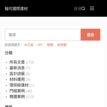
翰可國際建材
搜尋
送出
熱搜關鍵字：
木芯板
|
DIY
|
格柵
|
系統櫃
分類
所有文章
(172)
最新消息
(7)
設計訣竅
(8)
材料運用
(9)
環保綠建材
(1)
門組案例
(48)
精選案例
(153)