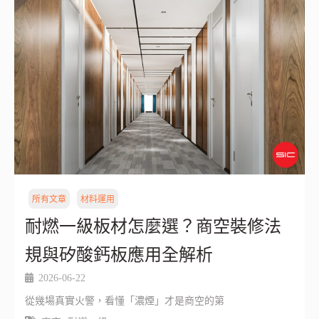
所有文章
材料運用
耐燃一級板材怎麼選？商空裝修法
規與矽酸鈣板應用全解析
2026-06-22
從幾場真實火警，看懂「濃煙」才是商空的第