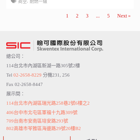
,
商空
耐燃一級
1
2
3
...
5
Next »
總公司：
114台北市內湖區新湖一路305號2樓
Tel
02-2658-8229
分機231, 256
Fax 02-2658-8447
展示間：
114台北市內湖區瑞光路258巷2號6樓之2
406台中市北屯區軍福十九路309號
709台南市安南區培安路293號
802高雄市苓雅區海邊路29號20樓B2