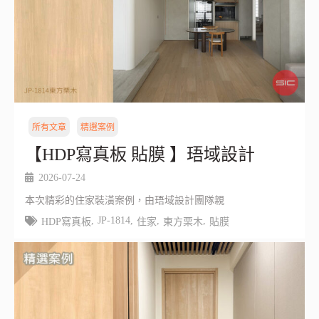
所有文章
精選案例
【HDP寫真板 貼膜 】珸域設計
2026-07-24
本次精彩的住家裝潢案例，由珸域設計團隊親
,
JP-1814
,
,
,
HDP寫真板
住家
東方栗木
貼膜