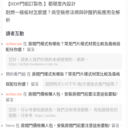
【HDP門組訂製色 】都頤室內設計
耐燃一級板材怎麼選？商空裝修法規與矽酸鈣板應用全解
析
讀者互動
sicbmcom
在
房間門樣式有哪些？常見門片樣式材質比較及風格搭
配任你選！
留言 :
您好，請進入我們的預約系統做預約，謝謝。
https://sicbm.booknow.com.tw…
預約看門組
在
房間門樣式有哪些？常見門片樣式材質比較及風格
搭配任你選！
留言 :
請問明天5/18下午3點方便過去看門組嗎？
sicbmcom
在
房間門價格懶人包，安裝房間門前要注意這些要點!
留言 :
您好，可以考慮貼膜換色。我們沒有烤漆服務。 有貼膜換色的
服務，可參考: https://sicbm…
Steve
在
房間門價格懶人包，安裝房間門前要注意這些要點!
留言 :