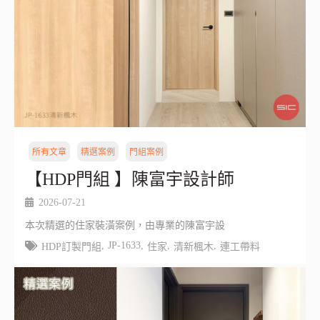
所有文章
精選案例
門組案例
【HDP門組 】陳富宇設計師
2026-07-21
本次精選的住家裝潢案例，由專業的陳富宇設
,
JP-1633
,
,
,
HDP訂製門組
住家
清新楓木
連工帶料