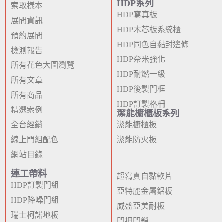
HDP系列
索取樣本
HDP寫真板
展間資訊
HDP木芯板系統櫃
預約展間
HDP同色自黏封邊條
檢測報告
HDP奈米強化
所有花色大圖瀏覽
HDP耐燃一級
所有文章
HDP後製門框
所有商品
HDP訂製格柵
精選案例
潔能櫥櫃板系列
全台經銷
潔能櫥櫃板
線上門組配色
潔能防火板
網站目錄
連工帶料
超寫真自黏軟片
HDP訂製門組
亞特麗金屬鋁板
HDP降噪門組
威盛亞美耐板
瑞士柯諾地板
門把門鎖