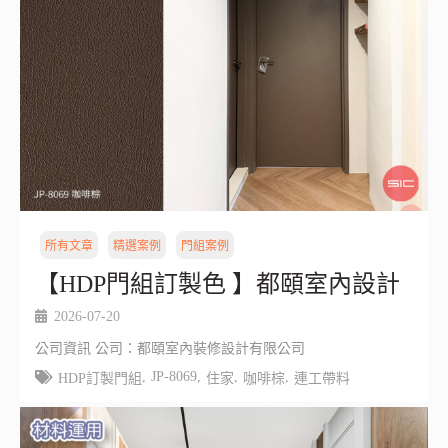
所有文章
精選案例
門組案例
【HDP門組訂製色 】都頤室內設計
2026-07-20
公司資訊 公司：都頤室內裝修設計有限公司
,
JP-8069
,
,
,
HDP訂製門組
住家
咖啡棕
連工帶料