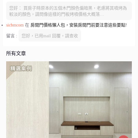
您好： 買房子時原本的五個木門顏色偏暗黑，老慮將其噴烤為
較淡的顏色，請問像這樣的門板烤噴價格大概落…
sicbmcom
在
房間門價格懶人包，安裝房間門前要注意這些要點!
留言 :
您好，已用mail 回覆，請查收
所有文章