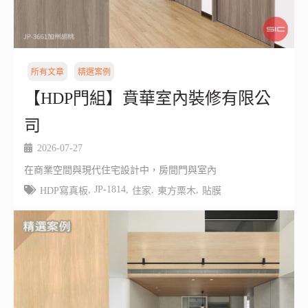
所有文章
精選案例
【HDP門組】賁華室內裝修有限公
司
2026-07-27
在商業空間與現代住宅設計中，房間門與室內
,
JP-1814
,
,
,
HDP寫真板
住家
東方栗木
貼膜