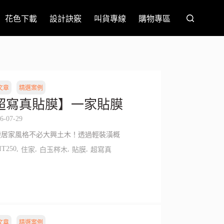
花色下載
設計訣竅
叫貨專線
購物專區
文章
精選案例
超寫真貼膜】一家貼膜
6-07-29
變居家風格不必大興土木！透過輕裝潢概
IT250
,
,
,
,
住家
白玉梣木
貼膜
超寫真
文章
精選案例