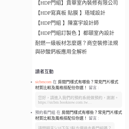
【HDP門組】賁華室內裝修有限公司
【HDP寫真板 貼膜 】珸域設計
【HDP門組 】陳富宇設計師
【HDP門組訂製色 】都頤室內設計
耐燃一級板材怎麼選？商空裝修法規
與矽酸鈣板應用全解析
讀者互動
sicbmcom
在
房間門樣式有哪些？常見門片樣式
材質比較及風格搭配任你選！
留言 :
您好，請進入我們的預約系統做預約，謝謝。
https://sicbm.booknow.com.tw…
預約看門組
在
房間門樣式有哪些？常見門片樣式
材質比較及風格搭配任你選！
留言 :
請問明天5/18下午3點方便過去看門組嗎？