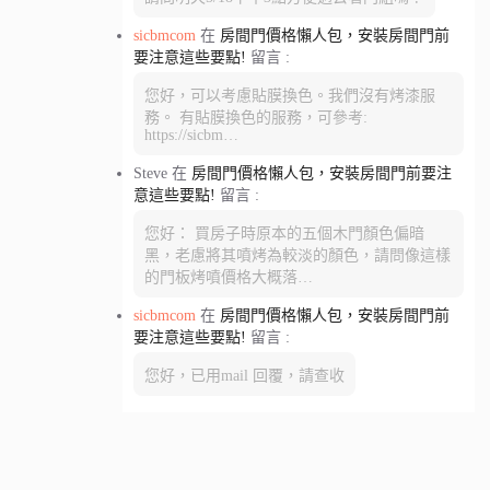
sicbmcom
在
房間門價格懶人包，安裝房間門前
要注意這些要點!
留言 :
您好，可以考慮貼膜換色。我們沒有烤漆服
務。 有貼膜換色的服務，可參考:
https://sicbm…
Steve
在
房間門價格懶人包，安裝房間門前要注
意這些要點!
留言 :
您好： 買房子時原本的五個木門顏色偏暗
黑，老慮將其噴烤為較淡的顏色，請問像這樣
的門板烤噴價格大概落…
sicbmcom
在
房間門價格懶人包，安裝房間門前
要注意這些要點!
留言 :
您好，已用mail 回覆，請查收