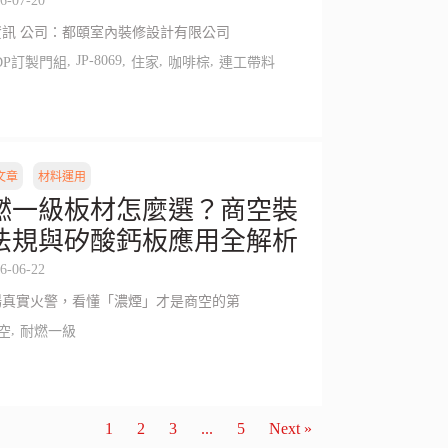
6-07-20
資訊 公司：都頤室內裝修設計有限公司
,
JP-8069
,
,
,
DP訂製門組
住家
咖啡棕
連工帶料
文章
材料運用
燃一級板材怎麼選？商空裝
法規與矽酸鈣板應用全解析
6-06-22
場真實火警，看懂「濃煙」才是商空的第
,
空
耐燃一級
1
2
3
...
5
Next »