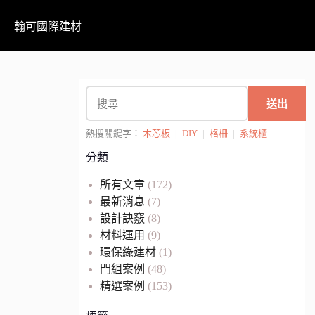
翰可國際建材
送出
熱搜關鍵字：
木芯板
|
DIY
|
格柵
|
系統櫃
分類
所有文章
(172)
最新消息
(7)
設計訣竅
(8)
材料運用
(9)
環保綠建材
(1)
門組案例
(48)
精選案例
(153)