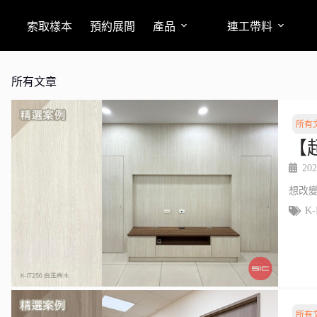
索取樣本
預約展間
產品
連工帶料
所有文章
所有
【
202
想改
K-
所有