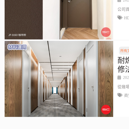
202
公司
H
所有
耐
修
202
從幾
商