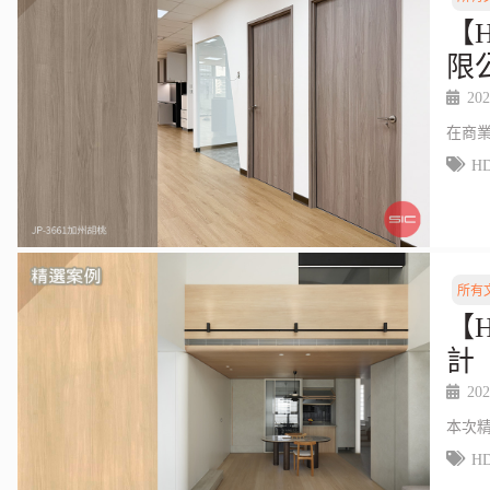
【
限
202
在商
H
所有
【
計
202
本次
H