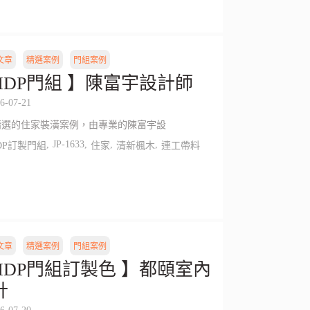
文章
精選案例
門組案例
HDP門組 】陳富宇設計師
6-07-21
精選的住家裝潢案例，由專業的陳富宇設
,
JP-1633
,
,
,
DP訂製門組
住家
清新楓木
連工帶料
文章
精選案例
門組案例
HDP門組訂製色 】都頤室內
計