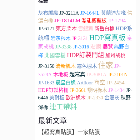
標籤
灰布編織
JP-3211A
JP-1644L
莫蘭迪灰橡
信
JP-1814LM
JP-1794
濃白橡
潔能櫥櫃板
HDP系
東方栗木
雪銀狐
JP-6121
新岳白橡
HDP寫真板
統櫃
皇
岩灰梣木
JP-3131
貼膜
家胡桃
JP-3338
JP-3016
展覽
熊野白
HDP訂製門組
北國雪樹
加州胡桃
樺
住家
JP-8150
清新楓木
霧色榆木
JP-
超寫真
木地板
3529A
JP-3081A
JP-2101N
商空
Artfloor
JP-2454
JP-1633
晨星白橡
JP-3661
HDP訂製格柵
黎明橡木
JP-1434
JP-
JP-2330
6446
美耐板
歐洲橡木
金屬灰
秋野
連工帶料
深橡
最新文章
【超寫真貼膜】一家貼膜