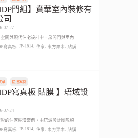
HDP門組】賁華室內裝修有
公司
6-07-27
業空間與現代住宅設計中，房間門與室內
,
JP-1814
,
,
,
DP寫真板
住家
東方栗木
貼膜
文章
精選案例
HDP寫真板 貼膜 】珸域設
6-07-24
精彩的住家裝潢案例，由珸域設計團隊親
,
JP-1814
,
,
,
DP寫真板
住家
東方栗木
貼膜