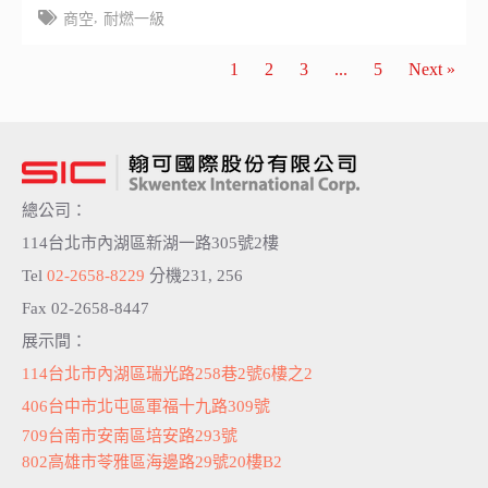
,
商空
耐燃一級
1
2
3
...
5
Next »
總公司：
114台北市內湖區新湖一路305號2樓
Tel
02-2658-8229
分機231, 256
Fax 02-2658-8447
展示間：
114台北市內湖區瑞光路258巷2號6樓之2
406台中市北屯區軍福十九路309號
709台南市安南區培安路293號
802高雄市苓雅區海邊路29號20樓B2