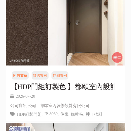
所有文章
精選案例
門組案例
【HDP門組訂製色 】都頤室內設計
2026-07-20
公司資訊 公司：都頤室內裝修設計有限公司
,
JP-8069
,
,
,
HDP訂製門組
住家
咖啡棕
連工帶料