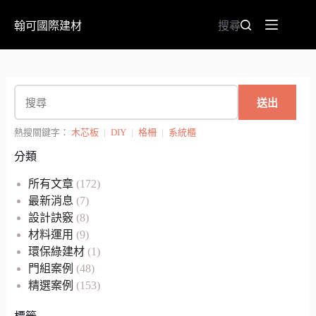
翰可國際建材
搜尋
送出
熱搜關鍵字：
木芯板
|
DIY
|
格柵
|
系統櫃
分類
所有文章
(172)
最新消息
(7)
設計訣竅
(8)
材料運用
(9)
環保綠建材
(1)
門組案例
(48)
精選案例
(153)