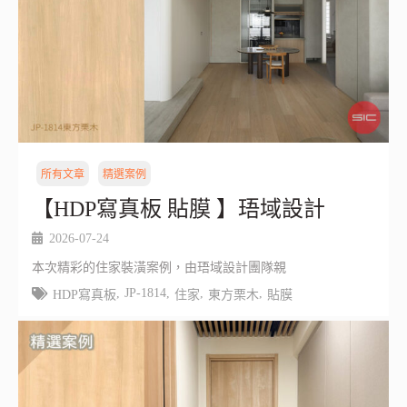
所有文章
精選案例
【HDP寫真板 貼膜 】珸域設計
2026-07-24
本次精彩的住家裝潢案例，由珸域設計團隊親
,
JP-1814
,
,
,
HDP寫真板
住家
東方栗木
貼膜