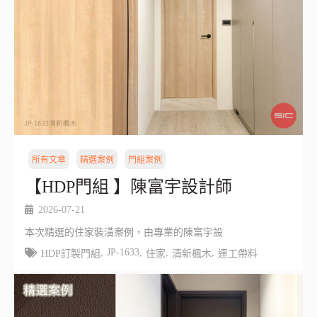
所有文章
精選案例
門組案例
【HDP門組 】陳富宇設計師
2026-07-21
本次精選的住家裝潢案例，由專業的陳富宇設
,
JP-1633
,
,
,
HDP訂製門組
住家
清新楓木
連工帶料