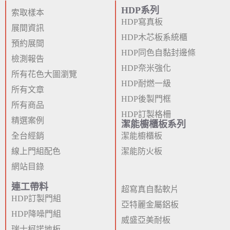
HDP系列
索取樣本
HDP寫真板
展間資訊
HDP木芯板系統櫃
預約展間
HDP同色自黏封邊條
檢測報告
HDP奈米強化
所有花色大圖瀏覽
HDP耐燃一級
所有文章
HDP後製門框
所有商品
HDP訂製格柵
精選案例
潔能櫥櫃板系列
全台經銷
潔能櫥櫃板
線上門組配色
潔能防火板
網站目錄
連工帶料
超寫真自黏軟片
HDP訂製門組
亞特麗金屬鋁板
HDP降噪門組
威盛亞美耐板
瑞士柯諾地板