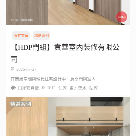
所有文章
精選案例
【HDP門組】賁華室內裝修有限公
司
2026-07-27
在商業空間與現代住宅設計中，房間門與室內
,
JP-1814
,
,
,
HDP寫真板
住家
東方栗木
貼膜