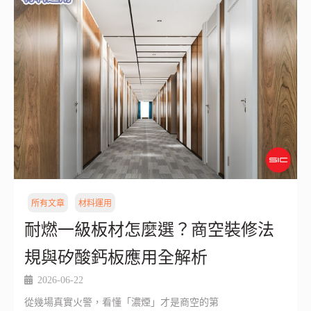
所有文章
材料運用
耐燃一級板材怎麼選？商空裝修法
規與矽酸鈣板應用全解析
2026-06-22
從幾場真實火警，看懂「濃煙」才是商空的第