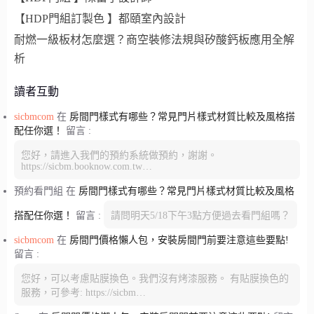
【HDP門組訂製色 】都頤室內設計
耐燃一級板材怎麼選？商空裝修法規與矽酸鈣板應用全解
析
讀者互動
sicbmcom
在
房間門樣式有哪些？常見門片樣式材質比較及風格搭
配任你選！
留言 :
您好，請進入我們的預約系統做預約，謝謝。
https://sicbm.booknow.com.tw…
預約看門組
在
房間門樣式有哪些？常見門片樣式材質比較及風格
搭配任你選！
留言 :
請問明天5/18下午3點方便過去看門組嗎？
sicbmcom
在
房間門價格懶人包，安裝房間門前要注意這些要點!
留言 :
您好，可以考慮貼膜換色。我們沒有烤漆服務。 有貼膜換色的
服務，可參考: https://sicbm…