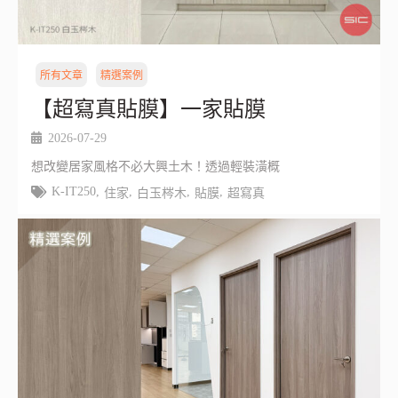
所有文章
精選案例
【超寫真貼膜】一家貼膜
2026-07-29
想改變居家風格不必大興土木！透過輕裝潢概
K-IT250
,
,
,
,
住家
白玉梣木
貼膜
超寫真