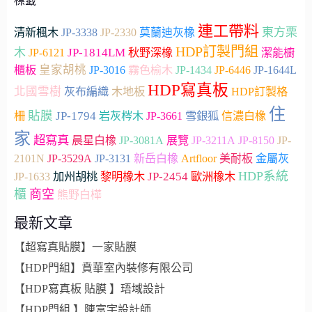
標籤
連工帶料
JP-2330
東方栗
清新楓木
JP-3338
莫蘭迪灰橡
HDP訂製門組
木
JP-1814LM
JP-6121
秋野深橡
潔能櫥
皇家胡桃
櫃板
JP-3016
霧色榆木
JP-1434
JP-6446
JP-1644L
HDP寫真板
北國雪樹
木地板
灰布編織
HDP訂製格
住
貼膜
JP-1794
JP-3661
雪銀狐
柵
岩灰梣木
信濃白橡
家
超寫真
晨星白橡
JP-3081A
展覽
JP-3211A
JP-8150
JP-
Artfloor
2101N
JP-3529A
JP-3131
新岳白橡
美耐板
金屬灰
HDP系統
加州胡桃
JP-2454
JP-1633
黎明橡木
歐洲橡木
櫃
商空
熊野白樺
最新文章
【超寫真貼膜】一家貼膜
【HDP門組】賁華室內裝修有限公司
【HDP寫真板 貼膜 】珸域設計
【HDP門組 】陳富宇設計師