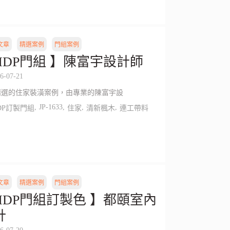
文章
精選案例
門組案例
HDP門組 】陳富宇設計師
6-07-21
精選的住家裝潢案例，由專業的陳富宇設
,
JP-1633
,
,
,
DP訂製門組
住家
清新楓木
連工帶料
文章
精選案例
門組案例
HDP門組訂製色 】都頤室內
計