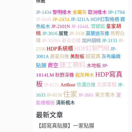
標籤
JP-1794
JP-1434
黎明橡木
金屬灰
歐洲橡木
JP-2454
JP-6446
JP-3211A
HDP訂製格柵
霧
雪銀狐
皇家胡
色榆木
JP-2101N
JP-1644L
桃
JP-3016
展覽
JP-3338
莫蘭迪灰橡
熊野白
加州胡桃
JP-
樺
JP-3529A
新岳白橡
JP-3131
HDP訂製門組
HDP系統櫃
2330
JP-
超寫真
3081A
晨星白橡
美耐板
灰布編織
連工帶料
貼膜
商空
木地板
JP-
HDP寫真
1814LM
秋野深橡
岩灰梣木
板
Artfloor
北國雪樹
JP-6121
信濃白橡
JP-
住家
JP-3661
東方栗木
1633
JP-8150
潔
能櫥櫃板
清新楓木
最新文章
【超寫真貼膜】一家貼膜