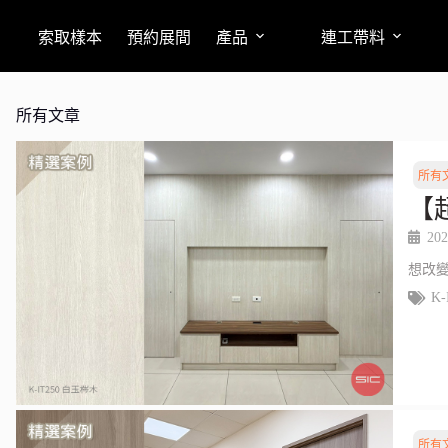
索取樣本
預約展間
產品
連工帶料
所有文章
所有
【
202
想改
K-
所有