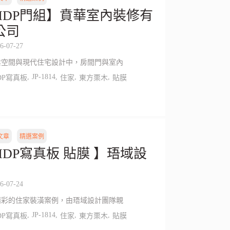
HDP門組】賁華室內裝修有
公司
6-07-27
業空間與現代住宅設計中，房間門與室內
,
JP-1814
,
,
,
DP寫真板
住家
東方栗木
貼膜
文章
精選案例
HDP寫真板 貼膜 】珸域設
6-07-24
精彩的住家裝潢案例，由珸域設計團隊親
,
JP-1814
,
,
,
DP寫真板
住家
東方栗木
貼膜