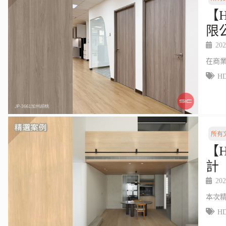
【
限
202
在商
H
所有
【
計
202
本次
H