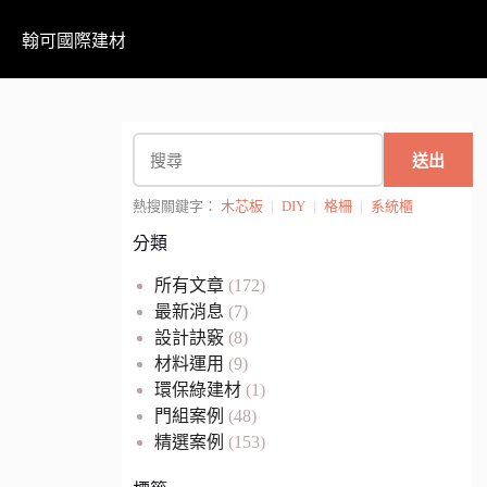
翰可國際建材
送出
熱搜關鍵字：
木芯板
|
DIY
|
格柵
|
系統櫃
分類
所有文章
(172)
最新消息
(7)
設計訣竅
(8)
材料運用
(9)
環保綠建材
(1)
門組案例
(48)
精選案例
(153)