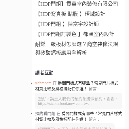
【HDP門組】賁華室內裝修有限公司
【HDP寫真板 貼膜 】珸域設計
【HDP門組 】陳富宇設計師
【HDP門組訂製色 】都頤室內設計
耐燃一級板材怎麼選？商空裝修法規
與矽酸鈣板應用全解析
讀者互動
sicbmcom
在
房間門樣式有哪些？常見門片樣式
材質比較及風格搭配任你選！
留言 :
您好，請進入我們的預約系統做預約，謝謝。
https://sicbm.booknow.com.tw…
預約看門組
在
房間門樣式有哪些？常見門片樣式
材質比較及風格搭配任你選！
留言 :