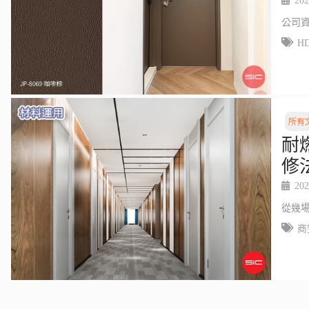
202
公司
H
所有
耐
修
202
從幾
商