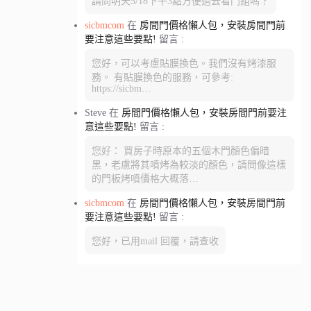
請問明天5/18下午3點方便過去看門組嗎？
sicbmcom
在
房間門價格懶人包，安裝房間門前
要注意這些要點!
留言 :
您好，可以考慮貼膜換色。我們沒有烤漆服
務。 有貼膜換色的服務，可參考:
https://sicbm…
Steve
在
房間門價格懶人包，安裝房間門前要注
意這些要點!
留言 :
您好： 買房子時原本的五個木門顏色偏暗
黑，老慮將其噴烤為較淡的顏色，請問像這樣
的門板烤噴價格大概落…
sicbmcom
在
房間門價格懶人包，安裝房間門前
要注意這些要點!
留言 :
您好，已用mail 回覆，請查收