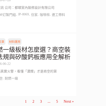
6-07-20
資訊 公司：都頤室內裝修設計有限公司
,
JP-8069
,
,
,
DP訂製門組
住家
咖啡棕
連工帶料
文章
材料運用
燃一級板材怎麼選？商空裝
法規與矽酸鈣板應用全解析
6-06-22
場真實火警，看懂「濃煙」才是商空的第
,
空
耐燃一級
1
2
3
...
5
Next »