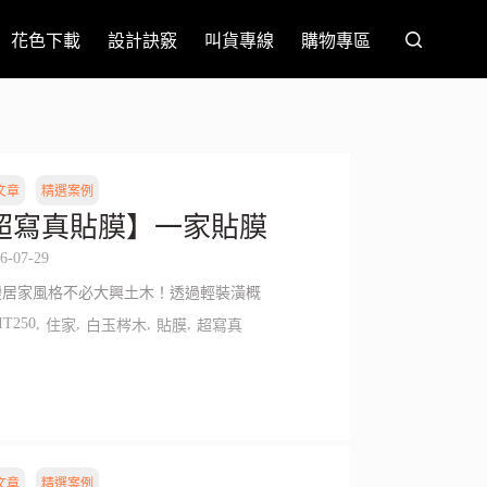
花色下載
設計訣竅
叫貨專線
購物專區
文章
精選案例
超寫真貼膜】一家貼膜
6-07-29
變居家風格不必大興土木！透過輕裝潢概
IT250
,
,
,
,
住家
白玉梣木
貼膜
超寫真
文章
精選案例