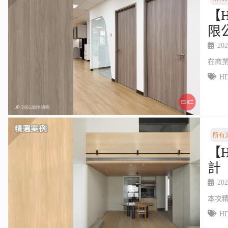
【
限
202
在商
H
所有
【
計
202
本次
H