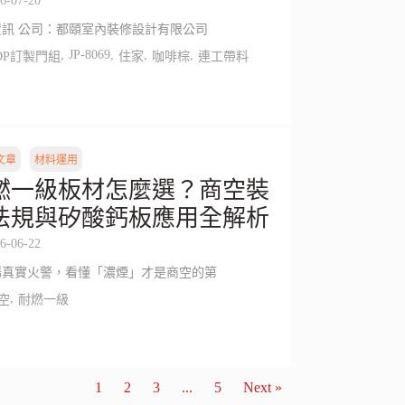
6-07-20
資訊 公司：都頤室內裝修設計有限公司
,
JP-8069
,
,
,
DP訂製門組
住家
咖啡棕
連工帶料
文章
材料運用
燃一級板材怎麼選？商空裝
法規與矽酸鈣板應用全解析
6-06-22
場真實火警，看懂「濃煙」才是商空的第
,
空
耐燃一級
1
2
3
...
5
Next »