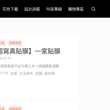
花色下載
設計訣竅
叫貨專線
購物專區
文章
精選案例
超寫真貼膜】一家貼膜
6-07-29
變居家風格不必大興土木！透過輕裝潢概
IT250
,
,
,
,
住家
白玉梣木
貼膜
超寫真
文章
精選案例