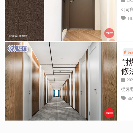
202
公司
H
所有
耐
修
202
從幾
商