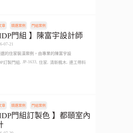
文章
精選案例
門組案例
HDP門組 】陳富宇設計師
6-07-21
精選的住家裝潢案例，由專業的陳富宇設
,
JP-1633
,
,
,
DP訂製門組
住家
清新楓木
連工帶料
文章
精選案例
門組案例
HDP門組訂製色 】都頤室內
計