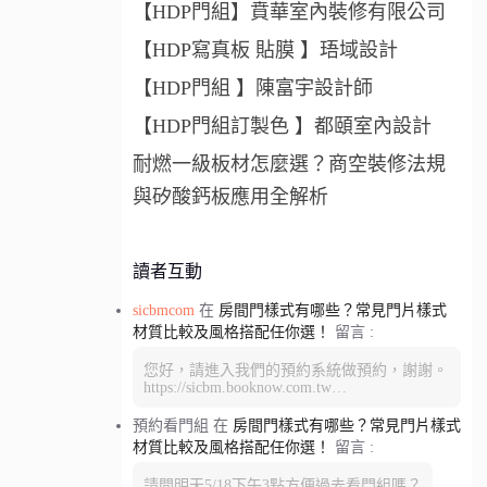
【HDP門組】賁華室內裝修有限公司
【HDP寫真板 貼膜 】珸域設計
【HDP門組 】陳富宇設計師
【HDP門組訂製色 】都頤室內設計
耐燃一級板材怎麼選？商空裝修法規
與矽酸鈣板應用全解析
讀者互動
sicbmcom
在
房間門樣式有哪些？常見門片樣式
材質比較及風格搭配任你選！
留言 :
您好，請進入我們的預約系統做預約，謝謝。
https://sicbm.booknow.com.tw…
預約看門組
在
房間門樣式有哪些？常見門片樣式
材質比較及風格搭配任你選！
留言 :
請問明天5/18下午3點方便過去看門組嗎？