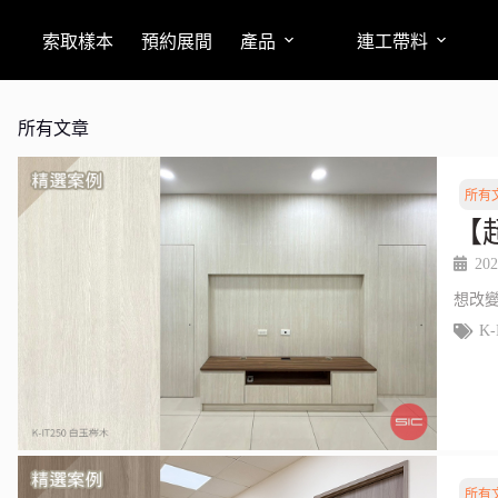
索取樣本
預約展間
產品
連工帶料
所有文章
所有
【
202
想改
K-
所有