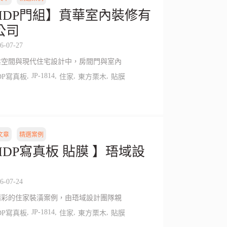
HDP門組】賁華室內裝修有
公司
6-07-27
業空間與現代住宅設計中，房間門與室內
,
JP-1814
,
,
,
DP寫真板
住家
東方栗木
貼膜
文章
精選案例
HDP寫真板 貼膜 】珸域設
6-07-24
精彩的住家裝潢案例，由珸域設計團隊親
,
JP-1814
,
,
,
DP寫真板
住家
東方栗木
貼膜