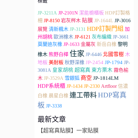
標籤
JP-3211A
JP-2101N
潔能櫥櫃板
HDP訂製格
貼膜
柵
JP-8150
岩灰梣木
JP-1644L
JP-3016
HDP訂製門組
加
展覽
清新楓木
JP-3131
州胡桃
JP-3661
歐洲橡木
JP-6121
灰布編織
莫蘭迪灰橡
JP-1633
金屬灰
新岳白橡
黎明
住家
北國雪樹
木
橡木
熊野白樺
JP-6446
地板
JP-2454
JP-1794
美耐板
秋野深橡
JP-
超寫真
皇家胡桃
東方栗木
3081A
霧色榆
商空
雪銀狐
JP-1814LM
木
JP-3529A
HDP系統櫃
JP-2330
Artfloor
JP-1434
信濃
連工帶料
HDP寫真
白橡
晨星白橡
板
JP-3338
最新文章
【超寫真貼膜】一家貼膜