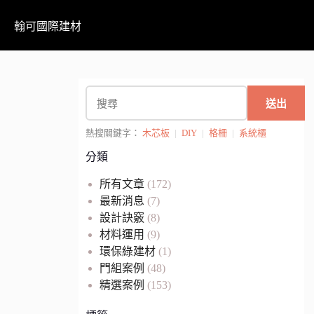
翰可國際建材
送出
熱搜關鍵字：
木芯板
|
DIY
|
格柵
|
系統櫃
分類
所有文章
(172)
最新消息
(7)
設計訣竅
(8)
材料運用
(9)
環保綠建材
(1)
門組案例
(48)
精選案例
(153)