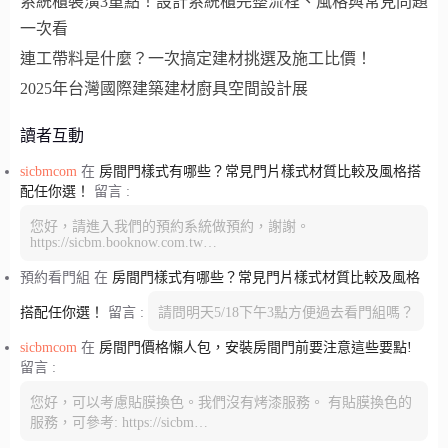
系統櫃裝潢3重點！設計系統櫃完整流程、風格與常見問題
一次看
連工帶料是什麼？一次搞定建材挑選及施工比價！
2025年台灣國際建築建材廚具空間設計展
讀者互動
sicbmcom
在
房間門樣式有哪些？常見門片樣式材質比較及風格搭
配任你選！
留言 :
您好，請進入我們的預約系統做預約，謝謝。
https://sicbm.booknow.com.tw…
預約看門組
在
房間門樣式有哪些？常見門片樣式材質比較及風格
搭配任你選！
留言 :
請問明天5/18下午3點方便過去看門組嗎？
sicbmcom
在
房間門價格懶人包，安裝房間門前要注意這些要點!
留言 :
您好，可以考慮貼膜換色。我們沒有烤漆服務。 有貼膜換色的
服務，可參考: https://sicbm…