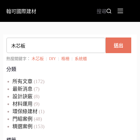
翰可國際建材
搜尋
送出
熱搜關鍵字：
木芯板
|
DIY
|
格柵
|
系統櫃
分類
所有文章
(172)
最新消息
(7)
設計訣竅
(8)
材料運用
(9)
環保綠建材
(1)
門組案例
(48)
精選案例
(153)