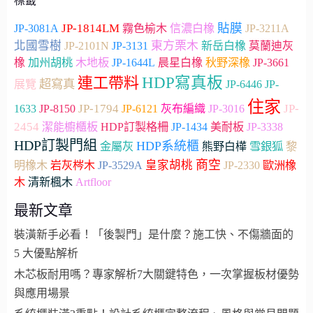
標籤
貼膜
JP-1814LM
JP-3081A
霧色榆木
信濃白橡
JP-3211A
北國雪樹
東方栗木
JP-2101N
JP-3131
新岳白橡
莫蘭迪灰
加州胡桃
木地板
JP-3661
橡
JP-1644L
晨星白橡
秋野深橡
連工帶料
HDP寫真板
超寫真
展覽
JP-6446
JP-
住家
JP-1794
JP-
1633
JP-8150
JP-6121
灰布編織
JP-3016
2454
潔能櫥櫃板
HDP訂製格柵
JP-1434
美耐板
JP-3338
HDP訂製門組
HDP系統櫃
雪銀狐
金屬灰
熊野白樺
黎
商空
皇家胡桃
JP-2330
明橡木
岩灰梣木
JP-3529A
歐洲橡
Artfloor
木
清新楓木
最新文章
裝潢新手必看！「後製門」是什麼？施工快、不傷牆面的
5 大優點解析
木芯板耐用嗎？專家解析7大關鍵特色，一次掌握板材優勢
與應用場景