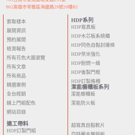
802高雄市苓雅區海邊路29號20樓B2
HDP系列
索取樣本
HDP寫真板
展間資訊
HDP木芯板系統櫃
預約展間
HDP同色自黏封邊條
檢測報告
HDP奈米強化
所有花色大圖瀏覽
HDP耐燃一級
所有文章
HDP後製門框
所有商品
HDP訂製格柵
精選案例
潔能櫥櫃板系列
全台經銷
潔能櫥櫃板
線上門組配色
潔能防火板
網站目錄
連工帶料
超寫真自黏軟片
HDP訂製門組
亞特麗金屬鋁板