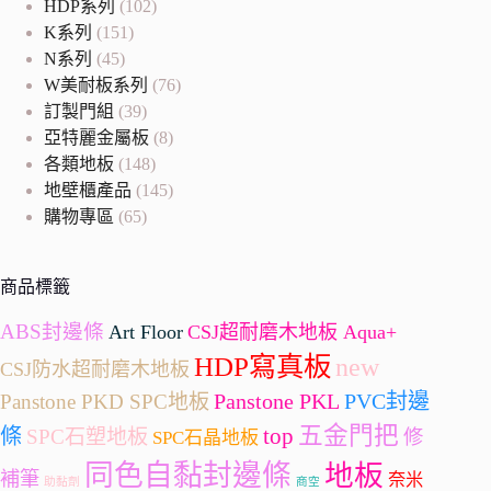
HDP系列
(102)
K系列
(151)
N系列
(45)
W美耐板系列
(76)
訂製門組
(39)
亞特麗金屬板
(8)
各類地板
(148)
地壁櫃產品
(145)
購物專區
(65)
商品標籤
ABS封邊條
Art Floor
CSJ超耐磨木地板 Aqua+
HDP寫真板
new
CSJ防水超耐磨木地板
Panstone PKL
PVC封邊
Panstone PKD SPC地板
五金門把
條
top
SPC石塑地板
修
SPC石晶地板
同色自黏封邊條
地板
補筆
奈米
助黏劑
商空