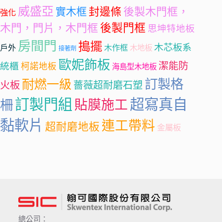
威盛亞
封邊條
實木框
後製木門框，
強化
後製門框
木門，門片，木門框
思坤特地板
房間門
搗擺
木芯板系
戶外
木作框
木地板
接著劑
歐妮飾板
潔能防
統櫃
柯諾地板
海島型木地板
訂製格
耐燃一級
火板
薔薇超耐磨石塑
訂製門組
超寫真自
柵
貼膜施工
黏軟片
連工帶料
超耐磨地板
金屬板
總公司：