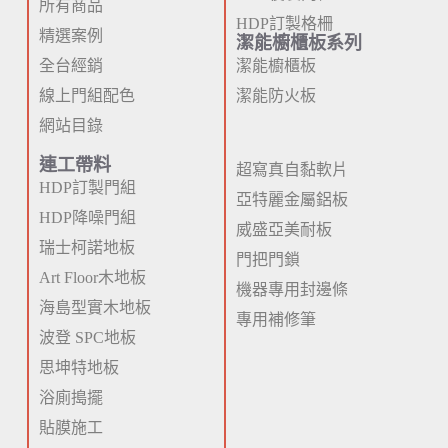
所有商品
HDP訂製格柵
精選案例
潔能櫥櫃板系列
全台經銷
潔能櫥櫃板
線上門組配色
潔能防火板
網站目錄
連工帶料
超寫真自黏軟片
HDP訂製門組
亞特麗金屬鋁板
HDP降噪門組
威盛亞美耐板
瑞士柯諾地板
門把門鎖
Art Floor木地板
機器專用封邊條
海島型實木地板
專用補修筆
波登 SPC地板
思坤特地板
浴廁搗擺
貼膜施工