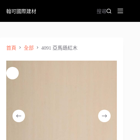
翰可國際建材
搜尋
首頁
全部
4091 亞馬遜紅木