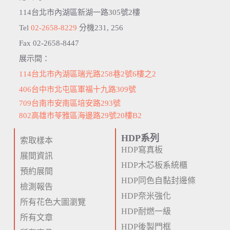
114台北市內湖區新湖一路305號2樓
Tel
02-2658-8229
分機231, 256
Fax 02-2658-8447
展示間：
114台北市內湖區瑞光路258巷2號6樓之2
406台中市北屯區軍福十九路309號
709台南市安南區培安路293號
802高雄市苓雅區海邊路29號20樓B2
HDP系列
索取樣本
HDP寫真板
展間資訊
HDP木芯板系統櫃
預約展間
HDP同色自黏封邊條
檢測報告
HDP奈米強化
所有花色大圖瀏覽
HDP耐燃一級
所有文章
HDP後製門框