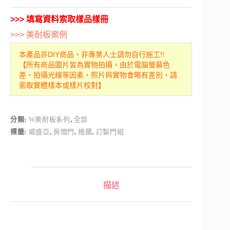
>>> 填寫資料索取樣品樣冊
>>> 美耐板案例
本產品非DIY商品，非專業人士請勿自行施工!!
【所有商品圖片皆為實物拍攝，由於電腦螢幕色
差、拍攝光線等因素，照片與實物會略有差別，請
索取實體樣本或樣片校對】
分類:
W美耐板系列
,
全部
標籤:
威盛亞
,
房間門
,
搗擺
,
訂製門組
描述