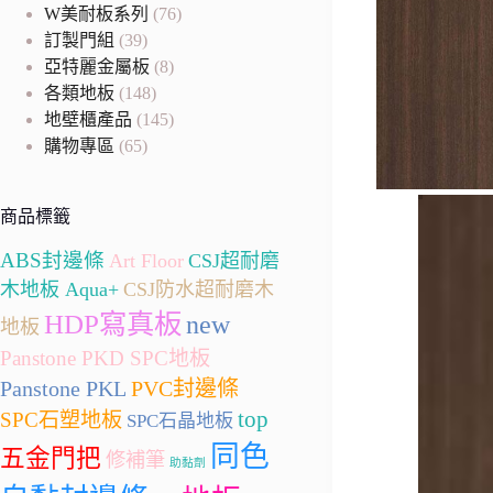
W美耐板系列
(76)
訂製門組
(39)
亞特麗金屬板
(8)
各類地板
(148)
地壁櫃產品
(145)
購物專區
(65)
商品標籤
ABS封邊條
Art Floor
CSJ超耐磨
木地板 Aqua+
CSJ防水超耐磨木
HDP寫真板
new
地板
Panstone PKD SPC地板
Panstone PKL
PVC封邊條
top
SPC石塑地板
SPC石晶地板
同色
五金門把
修補筆
助黏劑