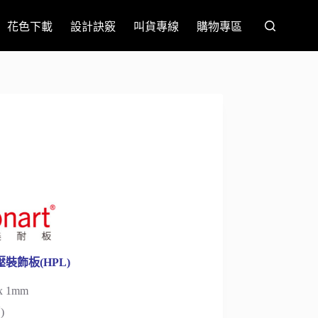
花色下載
設計訣竅
叫貨專線
購物專區
裝飾板(HPL)
 1mm
)