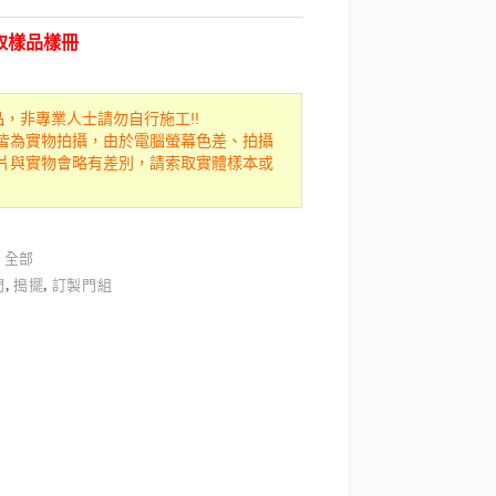
索取樣品樣冊
品，非專業人士請勿自行施工!!
皆為實物拍攝，由於電腦螢幕色差、拍攝
片與實物會略有差別，請索取實體樣本或
,
全部
門
,
搗擺
,
訂製門組