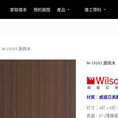
索取樣本
預約展間
產品
連工帶料
W-19103 源俏木
W-19103 源俏木
材質：威盛亞高壓
尺寸：4尺 x 8尺 x
表面：87 (薄霧面