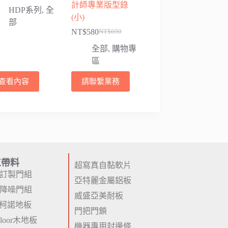
計師專業版型錄
HDP系列
,
全
(小)
部
NT$
580
NT$
690
全部
,
購物專
區
查看內容
請聯繫業務
工帶料
超寫真自黏軟片
P訂製門組
亞特麗金屬鋁板
P降噪門組
威盛亞美耐板
柯諾地板
門把門鎖
 Floor木地板
機器專用封邊條