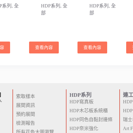
DP系列
,
全
HDP系列
,
全
HDP系列
,
全
部
部
容
查看內容
查看內容
HDP系列
連
索取樣本
HDP寫真板
HD
展間資訊
HDP木芯板系統櫃
HD
預約展間
HDP同色自黏封邊條
瑞士
檢測報告
HDP奈米強化
Art
所有花色大圖瀏覽