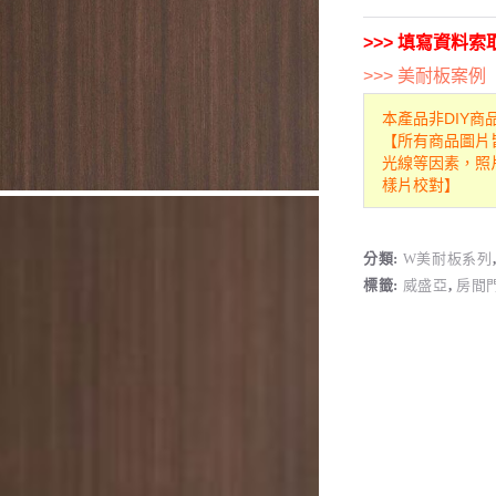
>>> 填寫資料
>>> 美耐板案例
本產品非DIY商
【所有商品圖片
光線等因素，照
樣片校對】
分類:
W美耐板系列
標籤:
威盛亞
,
房間