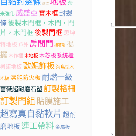
自黏封邊條
地板
奈
商空
威盛亞
封邊
實木框
米強化
條
後製木門框，木門，門
後製門框
片，木門框
思坤
房間門
搗
特地板
戶外
接著劑
擺
木芯板系統櫃
木作框
木地板
歐妮飾板
柯諾地板
海島型木
耐燃一級
潔能防火板
地板
訂製格柵
薔薇超耐磨石塑
訂製門組
貼膜施工
超寫真自黏軟片
超耐
連工帶料
磨地板
金屬板