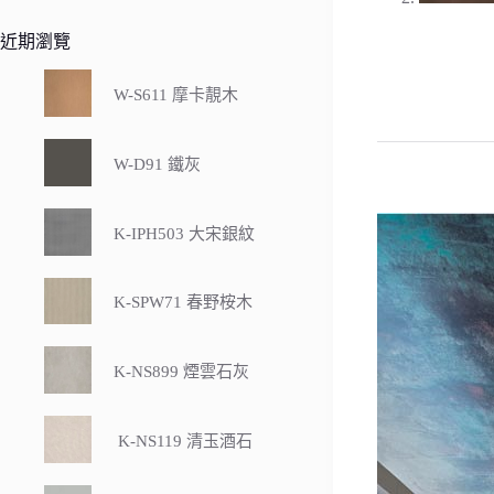
近期瀏覽
W-S611 摩卡靚木
W-D91 鐵灰
K-IPH503 大宋銀紋
K-SPW71 春野桉木
K-NS899 煙雲石灰
K-NS119 清玉酒石