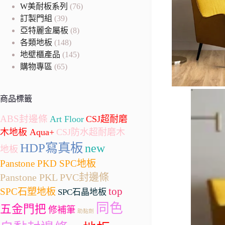
W美耐板系列
(76)
訂製門組
(39)
亞特麗金屬板
(8)
各類地板
(148)
地壁櫃產品
(145)
購物專區
(65)
商品標籤
ABS封邊條
Art Floor
CSJ超耐磨
木地板 Aqua+
CSJ防水超耐磨木
HDP寫真板
new
地板
Panstone PKD SPC地板
Panstone PKL
PVC封邊條
top
SPC石塑地板
SPC石晶地板
同色
五金門把
修補筆
助黏劑