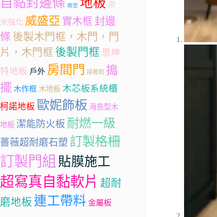
自黏封邊條
地板
奈
商空
威盛亞
封邊
實木框
米強化
條
後製木門框，木門，門
後製門框
片，木門框
思坤
房間門
搗
特地板
戶外
接著劑
擺
木芯板系統櫃
木作框
木地板
歐妮飾板
柯諾地板
海島型木
耐燃一級
潔能防火板
地板
訂製格柵
薔薇超耐磨石塑
訂製門組
貼膜施工
超寫真自黏軟片
超耐
連工帶料
磨地板
金屬板