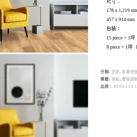
尺寸：
178 x 1,21
457 x 914 
包裝：
15 piece =
8 piece = 
分類:
全部
,
各類地
標籤:
地板
,
薔薇超
品牌：
ROSE COL