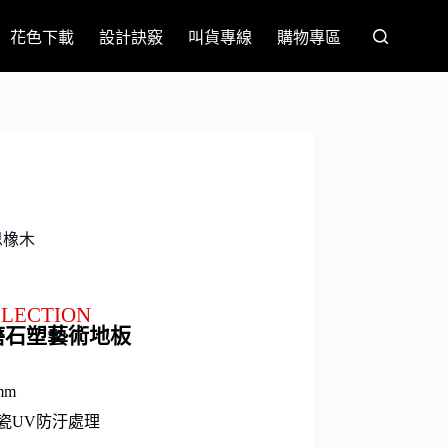
花色下載
設計訣竅
叫貨專線
購物專區
思橡木
LLECTION
磨石塑藝術地板
mm
瓷UV防汙處理