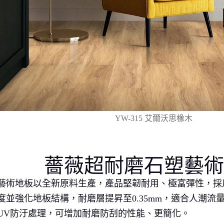
YW-315 艾爾沃思橡木
薔薇超耐磨石塑藝術
藝術地板以全新原料生產，產品堅韌耐用、極富彈性，採
度並強化地板結構，耐磨層提昇至0.35mm，適合人潮流
UV防汙處理，可增加耐磨防刮的性能、更簡化。