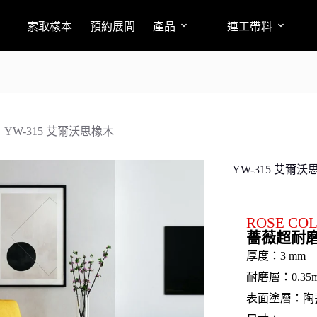
索取樣本
預約展間
產品
連工帶料
YW-315 艾爾沃思橡木
YW-315 艾爾沃
ROSE CO
薔薇超耐
厚度：3 mm
耐磨層：0.35
表面塗層：陶