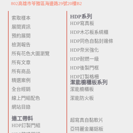
802高雄市苓雅區海邊路29號20樓B2
HDP系列
索取樣本
HDP寫真板
展間資訊
HDP木芯板系統櫃
預約展間
HDP同色自黏封邊條
檢測報告
HDP奈米強化
所有花色大圖瀏覽
HDP耐燃一級
所有文章
HDP後製門框
所有商品
HDP訂製格柵
精選案例
潔能櫥櫃板系列
全台經銷
潔能櫥櫃板
線上門組配色
潔能防火板
網站目錄
連工帶料
超寫真自黏軟片
HDP訂製門組
亞特麗金屬鋁板