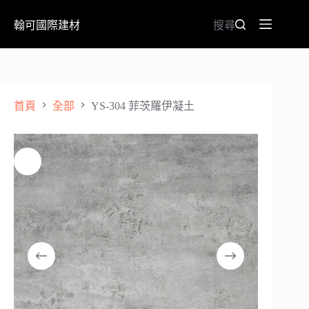
翰可國際建材
搜尋
首頁
全部
YS-304 菲茨羅伊凝土