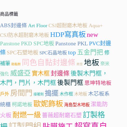
商品標籤
ABS封邊條
Art Floor
CSJ超耐磨木地板 Aqua+
HDP寫真板
new
CSJ防水超耐磨木地板
Panstone PKL
PVC封邊
Panstone PKD SPC地板
五金門把
條
top
SPC石塑地板
修
SPC石晶地板
同色自黏封邊條
地板
補筆
奈米
助黏劑
商空
威盛亞
封邊條
實木框
後製木門框，
強化
後製門框
木門，門片，木門框
思坤特地板
房間門
搗擺
木芯板系
戶外
木作框
木地板
接著劑
歐妮飾板
潔能防
統櫃
柯諾地板
海島型木地板
訂製格
耐燃一級
火板
薔薇超耐磨石塑
訂製門組
超寫真自
柵
貼膜施工