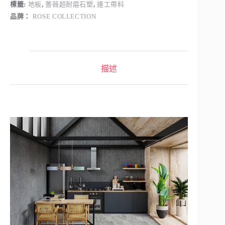
標籤:
地板
,
薔薇超耐磨石塑
,
連工帶料
品牌：
ROSE COLLECTION
描述