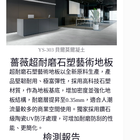
YS-303 貝爾莫爾凝土
薔薇超耐磨石塑藝術地板
超耐磨石塑藝術地板以全新原料生產，產
品堅韌耐用、極富彈性，採用高科技石塑
材質，作為地板基底，增加密度並強化地
板結構，耐磨層提昇至0.35mm，適合人潮
流量較多的商業空間使用。獨家採用鑽石
級陶瓷UV防汙處理，可增加耐磨防刮的性
能、更簡化。
檢測報告