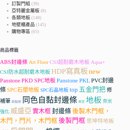
訂製門組
(39)
亞特麗金屬板
(8)
各類地板
(148)
地壁櫃產品
(145)
購物專區
(65)
商品標籤
ABS封邊條
Art Floor
CSJ超耐磨木地板 Aqua+
HDP寫真板
new
CSJ防水超耐磨木地板
Panstone PKL
PVC封邊
Panstone PKD SPC地板
五金門把
條
top
SPC石塑地板
修
SPC石晶地板
同色自黏封邊條
地板
補筆
奈米
助黏劑
商空
威盛亞
封邊條
實木框
後製木門框，
強化
後製門框
木門，門片，木門框
思坤特地板