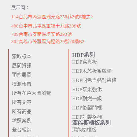
展示間：
114台北市內湖區瑞光路258巷2號6樓之2
406台中市北屯區軍福十九路309號
709台南市安南區培安路293號
802高雄市苓雅區海邊路29號20樓B2
HDP系列
索取樣本
HDP寫真板
展間資訊
HDP木芯板系統櫃
預約展間
HDP同色自黏封邊條
檢測報告
HDP奈米強化
所有花色大圖瀏覽
HDP耐燃一級
所有文章
HDP後製門框
所有商品
HDP訂製格柵
精選案例
潔能櫥櫃板系列
全台經銷
潔能櫥櫃板