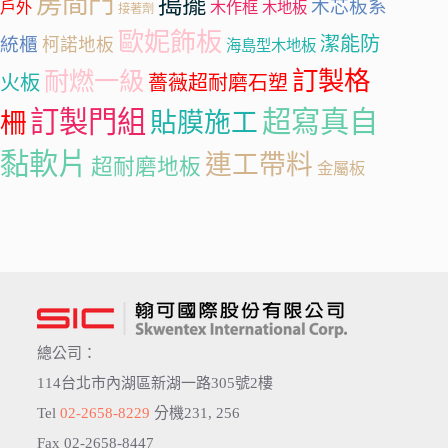
房間門
搗擺
木芯板系
戶外
木作框
木地板
接著劑
歐妮飾板
潔能防
統櫃
柯諾地板
海島型木地板
訂製格
耐燃一級
火板
薔薇超耐磨石塑
訂製門組
超寫真自
柵
貼膜施工
黏軟片
連工帶料
超耐磨地板
金屬板
總公司：
114台北市內湖區新湖一路305號2樓
Tel
02-2658-8229
分機231, 256
Fax 02-2658-8447