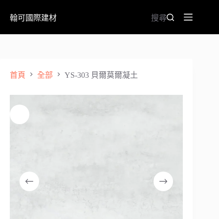
翰可國際建材
搜尋
首頁
全部
YS-303 貝爾莫爾凝土