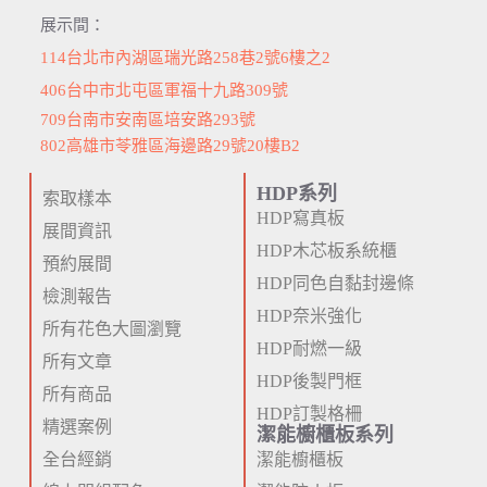
展示間：
114台北市內湖區瑞光路258巷2號6樓之2
406台中市北屯區軍福十九路309號
709台南市安南區培安路293號
802高雄市苓雅區海邊路29號20樓B2
HDP系列
索取樣本
HDP寫真板
展間資訊
HDP木芯板系統櫃
預約展間
HDP同色自黏封邊條
檢測報告
HDP奈米強化
所有花色大圖瀏覽
HDP耐燃一級
所有文章
HDP後製門框
所有商品
HDP訂製格柵
精選案例
潔能櫥櫃板系列
全台經銷
潔能櫥櫃板