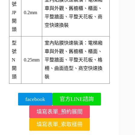
號
車與外觀、舊櫥櫃、櫃面、
JP
0.2mm
平整牆面、平整天花板、商
開
空快速換裝
頭
型
室內貼膜快速裝潢：電梯廂
號
車與外觀、舊櫥櫃、櫃面、
N
0.25mm
平整牆面、平整天花板、格
開
柵、曲面造型、商空快速換
頭
裝
facebook
官方LINE諮詢
填寫表單_預約展間
填寫表單_索取樣冊