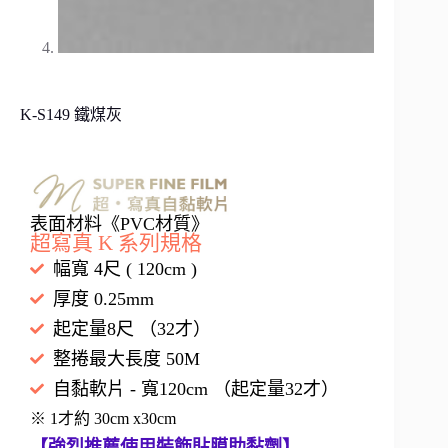
K-S149 鐵煤灰
表面材料《PVC材質》
超寫真 K 系列規格
幅寬 4尺 ( 120cm )
厚度 0.25mm
起定量8尺 （32才）
整捲最大長度 50M
自黏軟片 - 寬120cm （起定量32才）
※ 1才約 30cm x30cm
【強烈推薦使用裝飾貼膜助黏劑】