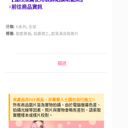
>前往商品資訊
分類:
K系列
,
全部
標籤:
歐妮飾板
,
貼膜施工
,
超寫真自黏軟片
描述
本產品非DIY商品，非專業人士請勿自行施工!!
所有商品圖片皆為實物拍攝，由於電腦螢幕色差、
拍攝光線等因素，照片與實物會略有差別，請索取
實體樣本或樣片校對。