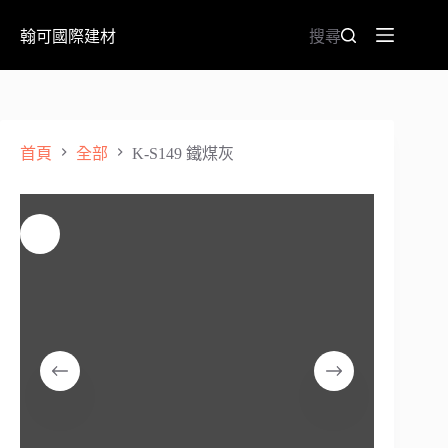
翰可國際建材
搜尋
首頁
全部
K-S149 鐵煤灰