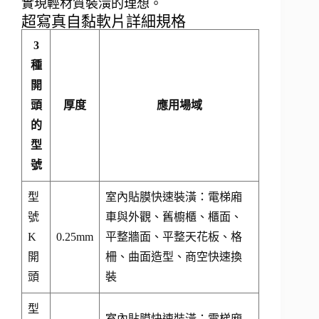
實現輕材質裝潢的理想。
超寫真自黏軟片詳細規格
3
種
開
頭
厚度
應用場域
的
型
號
型
室內貼膜快速裝潢：電梯廂
號
車與外觀、舊櫥櫃、櫃面、
K
0.25mm
平整牆面、平整天花板、格
開
柵、曲面造型、商空快速換
頭
裝
型
室內貼膜快速裝潢：電梯廂