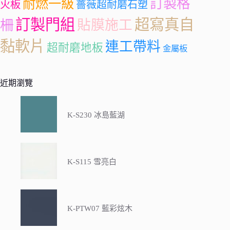
訂製格
耐燃一級
火板
薔薇超耐磨石塑
訂製門組
超寫真自
柵
貼膜施工
黏軟片
連工帶料
超耐磨地板
金屬板
近期瀏覽
K-S230 冰島藍湖
K-S115 雪亮白
K-PTW07 藍彩炫木