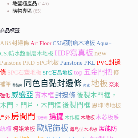
地壁櫃產品
(145)
購物專區
(65)
商品標籤
ABS封邊條
Art Floor
CSJ超耐磨木地板 Aqua+
HDP寫真板
new
CSJ防水超耐磨木地板
Panstone PKL
PVC封邊
Panstone PKD SPC地板
五金門把
條
top
SPC石塑地板
修
SPC石晶地板
同色自黏封邊條
地板
補筆
奈米
助黏劑
商空
威盛亞
封邊條
實木框
後製木門框，
強化
後製門框
木門，門片，木門框
思坤特地板
房間門
搗擺
木芯板系
戶外
木作框
木地板
接著劑
歐妮飾板
潔能防
統櫃
柯諾地板
海島型木地板