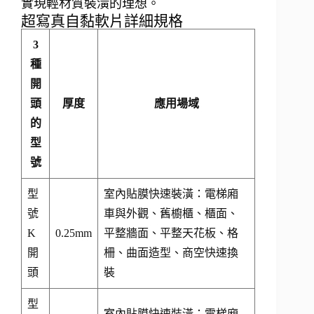
實現輕材質裝潢的理想。
超寫真自黏軟片詳細規格
3
種
開
頭
厚度
應用場域
的
型
號
型
室內貼膜快速裝潢：電梯廂
號
車與外觀、舊櫥櫃、櫃面、
K
0.25mm
平整牆面、平整天花板、格
開
柵、曲面造型、商空快速換
頭
裝
型
室內貼膜快速裝潢：電梯廂