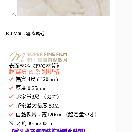
K-PM003 雲峰瑪瑙
表面材料《PVC材質》
超寫真 K 系列規格
幅寬 4尺 ( 120cm )
厚度 0.25mm
起定量8尺 （32才）
整捲最大長度 50M
自黏軟片 - 寬120cm （起定量32才）
※ 1才約 30cm x30cm
【強烈推薦使用裝飾貼膜助黏劑】