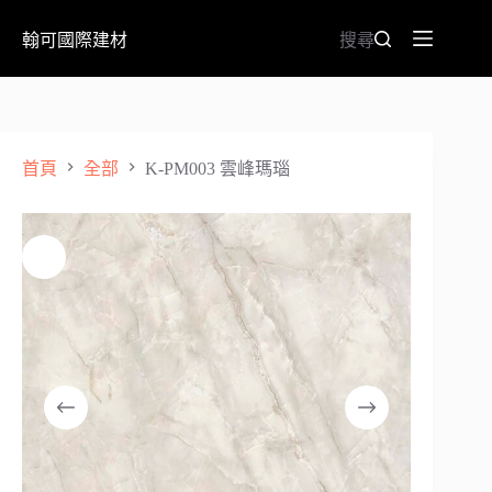
翰可國際建材
搜尋
首頁
全部
K-PM003 雲峰瑪瑙