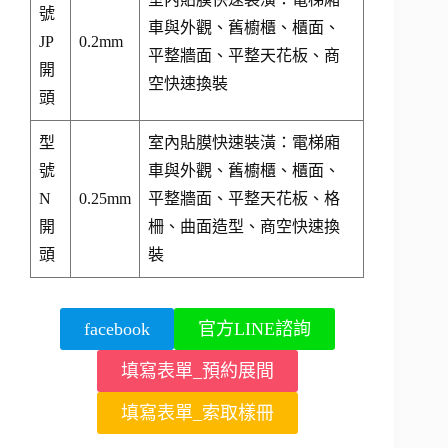
號
車與外觀、舊櫥櫃、櫃面、
JP
0.2mm
平整牆面、平整天花板、商
開
空快速換裝
頭
型
室內貼膜快速裝潢：電梯廂
號
車與外觀、舊櫥櫃、櫃面、
N
0.25mm
平整牆面、平整天花板、格
開
柵、曲面造型、商空快速換
頭
裝
facebook
官方LINE諮詢
填寫表單_預約展間
填寫表單_索取樣冊