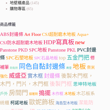
地壁櫃產品
(145)
購物專區
(65)
商品標籤
ABS封邊條
Art Floor
CSJ超耐磨木地板 Aqua+
HDP寫真板
new
CSJ防水超耐磨木地板
Panstone PKL
PVC封邊
Panstone PKD SPC地板
五金門把
條
top
SPC石塑地板
修
SPC石晶地板
同色自黏封邊條
地板
補筆
奈米
助黏劑
商空
威盛亞
封邊條
實木框
後製木門框，
強化
後製門框
木門，門片，木門框
思坤特地板
房間門
搗擺
木芯板系
戶外
木作框
木地板
接著劑
歐妮飾板
潔能防
統櫃
柯諾地板
海島型木地板