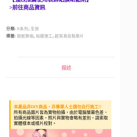
>前往商品資訊
分類:
K系列
,
全部
標籤:
歐妮飾板
,
貼膜施工
,
超寫真自黏軟片
描述
本產品非DIY商品，非專業人士請勿自行施工!!
所有商品圖片皆為實物拍攝，由於電腦螢幕色差、
拍攝光線等因素，照片與實物會略有差別，請索取
實體樣本或樣片校對。