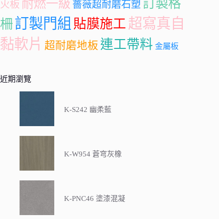
訂製格
耐燃一級
火板
薔薇超耐磨石塑
訂製門組
超寫真自
柵
貼膜施工
黏軟片
連工帶料
超耐磨地板
金屬板
近期瀏覽
K-S242 幽柔藍
K-W954 蒼穹灰橡
K-PNC46 塗漆混凝