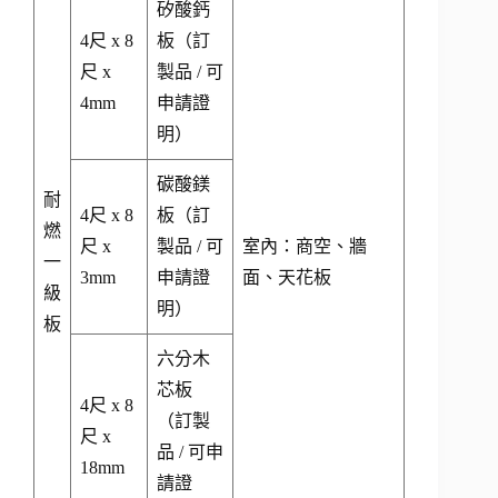
矽酸鈣
4尺 x 8
板（訂
尺 x
製品 / 可
4mm
申請證
明）
碳酸鎂
耐
4尺 x 8
板（訂
燃
尺 x
製品 / 可
室內：商空、牆
一
3mm
申請證
面、天花板
級
明）
板
六分木
芯板
4尺 x 8
（訂製
尺 x
品 / 可申
18mm
請證