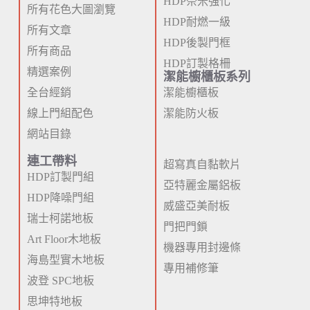
HDP奈米強化
所有花色大圖瀏覽
HDP耐燃一級
所有文章
HDP後製門框
所有商品
HDP訂製格柵
精選案例
潔能櫥櫃板系列
全台經銷
潔能櫥櫃板
線上門組配色
潔能防火板
網站目錄
連工帶料
超寫真自黏軟片
HDP訂製門組
亞特麗金屬鋁板
HDP降噪門組
威盛亞美耐板
瑞士柯諾地板
門把門鎖
Art Floor木地板
機器專用封邊條
海島型實木地板
專用補修筆
波登 SPC地板
思坤特地板