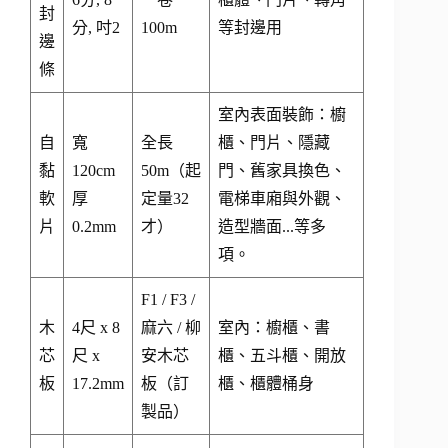
封
分, 吋2
100m
等封邊用
邊
條
室內表面裝飾：櫥
自
寬
全長
櫃、門片、隱藏
黏
120cm
50m（起
門、舊家具換色、
軟
厚
定量32
電梯車廂與外觀、
片
0.2mm
才）
造型牆面...等多
項。
F1 / F3 /
木
4尺 x 8
麻六 / 柳
室內：櫥櫃、書
芯
尺 x
安木芯
櫃、五斗櫃、開放
板
17.2mm
板（訂
櫃、櫃體桶身
製品）