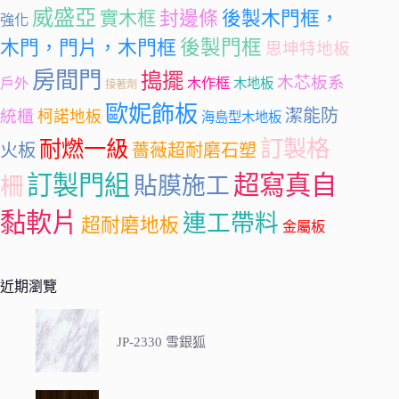
威盛亞
封邊條
實木框
後製木門框，
強化
後製門框
木門，門片，木門框
思坤特地板
房間門
搗擺
木芯板系
戶外
木作框
木地板
接著劑
歐妮飾板
潔能防
統櫃
柯諾地板
海島型木地板
訂製格
耐燃一級
火板
薔薇超耐磨石塑
訂製門組
超寫真自
柵
貼膜施工
黏軟片
連工帶料
超耐磨地板
金屬板
近期瀏覽
JP-2330 雪銀狐