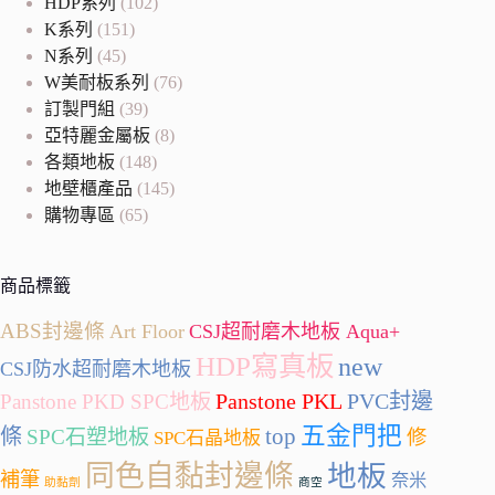
HDP系列
(102)
K系列
(151)
N系列
(45)
W美耐板系列
(76)
訂製門組
(39)
亞特麗金屬板
(8)
各類地板
(148)
地壁櫃產品
(145)
購物專區
(65)
商品標籤
ABS封邊條
Art Floor
CSJ超耐磨木地板 Aqua+
HDP寫真板
new
CSJ防水超耐磨木地板
Panstone PKL
PVC封邊
Panstone PKD SPC地板
五金門把
條
top
SPC石塑地板
修
SPC石晶地板
同色自黏封邊條
地板
補筆
奈米
助黏劑
商空