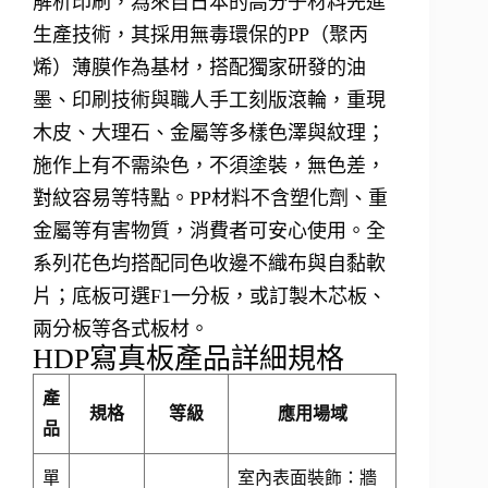
解析印刷，為來自日本的高分子材料先進
生產技術，其採用無毒環保的PP（聚丙
烯）薄膜作為基材，搭配獨家研發的油
墨、印刷技術與職人手工刻版滾輪，重現
木皮、大理石、金屬等多樣色澤與紋理；
施作上有​不需染色，不須塗裝，無色差，
對紋容易等特點。PP材料不含塑化劑、重
金屬等有害物質，消費者可安心使用。全
系列花色均搭配同色收邊不織布與自黏軟
片；底板可選F1一分板，或訂製木芯板、
兩分板等各式板材。
HDP寫真板產品詳細規格
產
規格
等級
應用場域
品
單
室內表面裝飾：牆