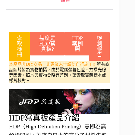
索
甚麼是
HDP
檢
取
HDP寫
案例
測
樣
真板?
照
報
冊
告
本產品非DIY商品，非專業人士請勿自行施工!!
所有商
品圖片皆為實物拍攝，由於電腦螢幕色差、拍攝光線
等因素，照片與實物會略有差別，請索取實體樣本或
樣片校對。
HDP寫真板產品介紹
HDP（High Definition Printing）意即為高