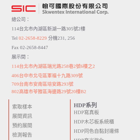
總公司：
114台北市內湖區新湖一路305號2樓
Tel
02-2658-8229
分機231, 256
Fax 02-2658-8447
展示間：
114台北市內湖區瑞光路258巷2號6樓之2
406台中市北屯區軍福十九路309號
709台南市安南區培安路293號
802高雄市苓雅區海邊路29號20樓B2
HDP系列
索取樣本
HDP寫真板
展間資訊
HDP木芯板系統櫃
預約展間
HDP同色自黏封邊條
檢測報告