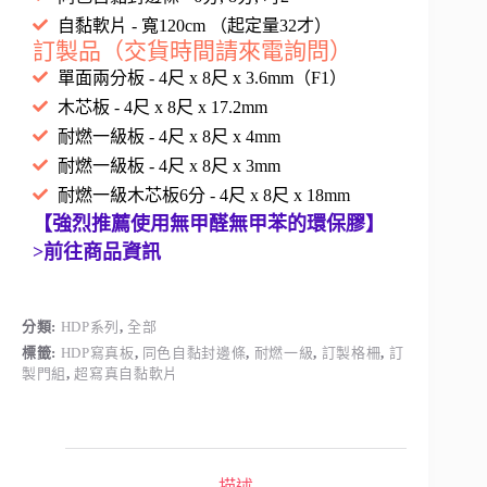
自黏軟片 - 寬120cm （起定量32才）
訂製品（交貨時間請來電詢問）
單面兩分板 - 4尺 x 8尺 x 3.6mm（F1）
木芯板 - 4尺 x 8尺 x 17.2mm
耐燃一級板 - 4尺 x 8尺 x 4mm
耐燃一級板 - 4尺 x 8尺 x 3mm
耐燃一級木芯板6分 - 4尺 x 8尺 x 18mm
【強烈推薦使用無甲醛無甲苯的環保膠】
>前往商品資訊
分類:
HDP系列
,
全部
標籤:
HDP寫真板
,
同色自黏封邊條
,
耐燃一級
,
訂製格柵
,
訂
製門組
,
超寫真自黏軟片
描述