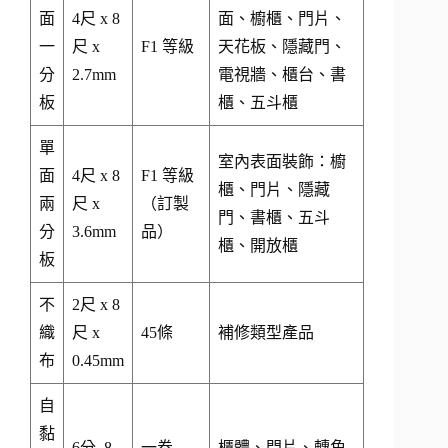
面
4尺 x 8
面、櫥櫃、門片、
一
尺 x
F1 等級
天花板、隱藏門、
分
2.7mm
電視牆、櫃台、書
板
櫃、五斗櫃
單
室內表面裝飾：櫥
面
4尺 x 8
F1 等級
櫃、門片、隱藏
兩
尺 x
（訂製
門、書櫃、五斗
分
3.6mm
品）
櫃、開放櫃
板
不
2尺 x 8
織
尺 x
45條
補修類型產品
布
0.45mm
自
黏
6分, 8
一卷
櫃體、門片、轉角