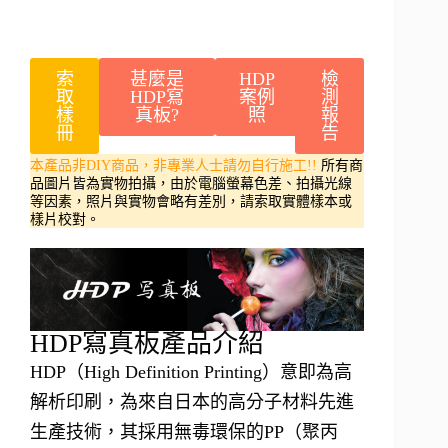
索
甚麼是
HDP
檢
取
HDP寫
案例
測
樣
真板?
照
報
冊
告
本產品非DIY商品，非專業人士請勿自行施工!!
所有商
品圖片皆為實物拍攝，由於電腦螢幕色差、拍攝光線
等因素，照片與實物會略有差別，請索取實體樣本或
樣片校對。
HDP寫真板產品介紹
HDP（High Definition Printing）意即為高
解析印刷，為來自日本的高分子材料先進
生產技術，其採用無毒環保的PP（聚丙