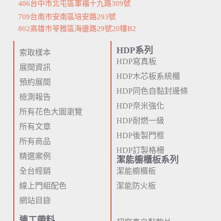
406台中市北屯區軍福十九路309號
709台南市安南區培安路293號
802高雄市苓雅區海邊路29號20樓B2
HDP系列
索取樣本
HDP寫真板
展間資訊
HDP木芯板系統櫃
預約展間
HDP同色自黏封邊條
檢測報告
HDP奈米強化
所有花色大圖瀏覽
HDP耐燃一級
所有文章
HDP後製門框
所有商品
HDP訂製格柵
精選案例
潔能櫥櫃板系列
全台經銷
潔能櫥櫃板
線上門組配色
潔能防火板
網站目錄
連工帶料