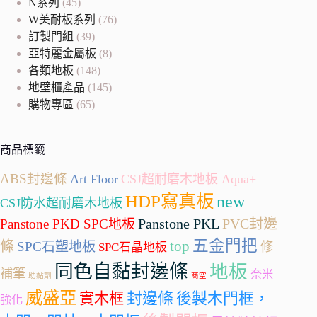
N系列
(45)
W美耐板系列
(76)
訂製門組
(39)
亞特麗金屬板
(8)
各類地板
(148)
地壁櫃產品
(145)
購物專區
(65)
商品標籤
ABS封邊條
Art Floor
CSJ超耐磨木地板 Aqua+
HDP寫真板
new
CSJ防水超耐磨木地板
Panstone PKL
PVC封邊
Panstone PKD SPC地板
五金門把
條
top
SPC石塑地板
修
SPC石晶地板
同色自黏封邊條
地板
補筆
奈米
助黏劑
商空
威盛亞
封邊條
實木框
後製木門框，
強化