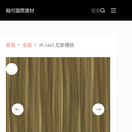
翰可國際建材
搜尋
首頁
全部
JP-3443 尼斯櫻桃