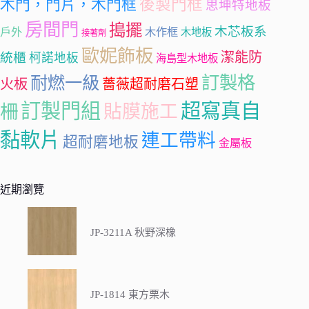
後製門框
木門，門片，木門框
思坤特地板
房間門
搗擺
木芯板系
戶外
木作框
木地板
接著劑
歐妮飾板
潔能防
統櫃
柯諾地板
海島型木地板
訂製格
耐燃一級
火板
薔薇超耐磨石塑
訂製門組
超寫真自
柵
貼膜施工
黏軟片
連工帶料
超耐磨地板
金屬板
近期瀏覽
JP-3211A 秋野深橡
JP-1814 東方栗木