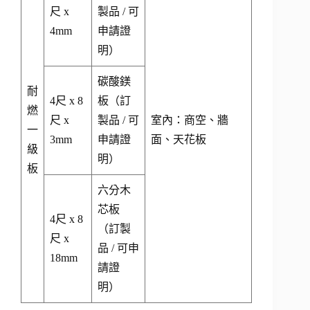
尺 x
製品 / 可
4mm
申請證
明）
碳酸鎂
耐
4尺 x 8
板（訂
燃
尺 x
製品 / 可
室內：商空、牆
一
3mm
申請證
面、天花板
級
明）
板
六分木
芯板
4尺 x 8
（訂製
尺 x
品 / 可申
18mm
請證
明）