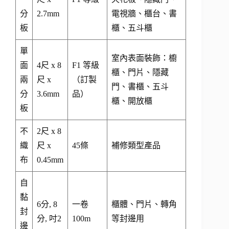
分
2.7mm
電視牆、櫃台、書
板
櫃、五斗櫃
單
室內表面裝飾：櫥
面
4尺 x 8
F1 等級
櫃、門片、隱藏
兩
尺 x
（訂製
門、書櫃、五斗
分
3.6mm
品）
櫃、開放櫃
板
不
2尺 x 8
織
尺 x
45條
補修類型產品
布
0.45mm
自
黏
6分, 8
一卷
櫃體、門片、轉角
封
分, 吋2
100m
等封邊用
邊