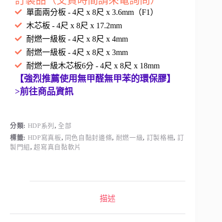
單面兩分板 - 4尺 x 8尺 x 3.6mm（F1）
木芯板 - 4尺 x 8尺 x 17.2mm
耐燃一級板 - 4尺 x 8尺 x 4mm
耐燃一級板 - 4尺 x 8尺 x 3mm
耐燃一級木芯板6分 - 4尺 x 8尺 x 18mm
【強烈推薦使用無甲醛無甲苯的環保膠】
>前往商品資訊
分類:
HDP系列
,
全部
標籤:
HDP寫真板
,
同色自黏封邊條
,
耐燃一級
,
訂製格柵
,
訂
製門組
,
超寫真自黏軟片
描述