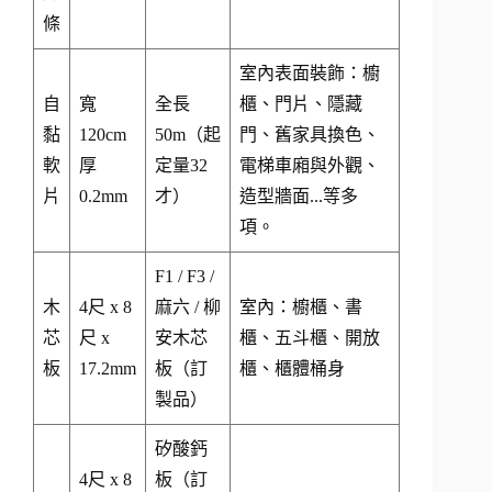
條
室內表面裝飾：櫥
自
寬
全長
櫃、門片、隱藏
黏
120cm
50m（起
門、舊家具換色、
軟
厚
定量32
電梯車廂與外觀、
片
0.2mm
才）
造型牆面...等多
項。
F1 / F3 /
木
4尺 x 8
麻六 / 柳
室內：櫥櫃、書
芯
尺 x
安木芯
櫃、五斗櫃、開放
板
17.2mm
板（訂
櫃、櫃體桶身
製品）
矽酸鈣
4尺 x 8
板（訂