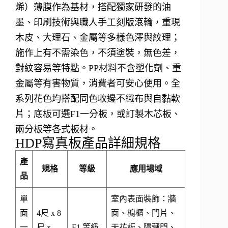
烯）薄膜作為基材，搭配獨家研發的油
墨、印刷技術與職人手工刻版滾輪，重現
木皮、大理石、金屬等多樣色澤與紋理；
施作上有​不需染色，不須塗裝，無色差，
對紋容易等特點。PP材料不含塑化劑、重
金屬等有害物質，消費者可安心使用。全
系列花色均搭配同色收邊不織布與自黏軟
片；底板可選F1一分板，或訂製木芯板、
兩分板等各式板材。
HDP寫真板產品詳細規格
產
規格
等級
應用場域
品
單
室內表面裝飾：牆
面
4尺 x 8
面、櫥櫃、門片、
一
尺 x
F1 等級
天花板、隱藏門、