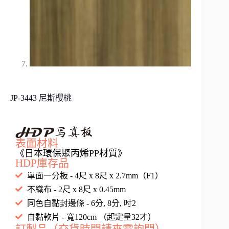
JP-3443 尼斯櫻桃
表面材料
《日本環保聚丙烯PP材質》
HDP庫存品
單面一分板 - 4尺 x 8尺 x 2.7mm（F1）
不織布 - 2尺 x 8尺 x 0.45mm
同色自黏封邊條 - 6分, 8分, 吋2
自黏軟片 - 寬120cm （起定量32才）
訂製品（交貨時間請來電詢問）