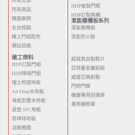
所有文章
HDP後製門框
所有商品
HDP訂製格柵
精選案例
潔能櫥櫃板系列
全台經銷
潔能櫥櫃板
線上門組配色
潔能防火板
網站目錄
連工帶料
超寫真自黏軟片
HDP訂製門組
亞特麗金屬鋁板
HDP降噪門組
威盛亞美耐板
瑞士柯諾地板
門把門鎖
Art Floor木地板
機器專用封邊條
海島型實木地板
專用補修筆
波登 SPC地板
思坤特地板
浴廁搗擺