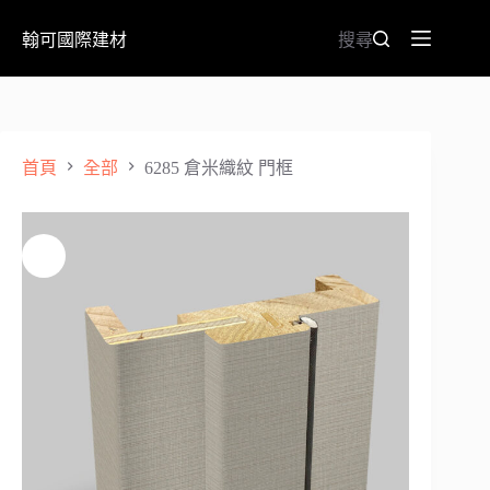
翰可國際建材
搜尋
首頁
全部
6285 倉米織紋 門框