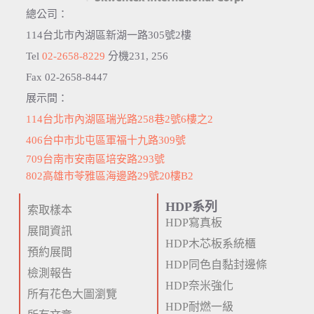
總公司：
114台北市內湖區新湖一路305號2樓
Tel
02-2658-8229
分機231, 256
Fax 02-2658-8447
展示間：
114台北市內湖區瑞光路258巷2號6樓之2
406台中市北屯區軍福十九路309號
709台南市安南區培安路293號
802高雄市苓雅區海邊路29號20樓B2
HDP系列
索取樣本
HDP寫真板
展間資訊
HDP木芯板系統櫃
預約展間
HDP同色自黏封邊條
檢測報告
HDP奈米強化
所有花色大圖瀏覽
HDP耐燃一級