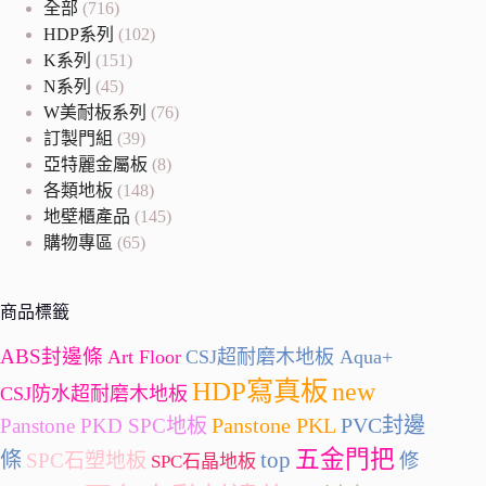
全部
(716)
HDP系列
(102)
K系列
(151)
N系列
(45)
W美耐板系列
(76)
訂製門組
(39)
亞特麗金屬板
(8)
各類地板
(148)
地壁櫃產品
(145)
購物專區
(65)
商品標籤
ABS封邊條
Art Floor
CSJ超耐磨木地板 Aqua+
HDP寫真板
new
CSJ防水超耐磨木地板
Panstone PKL
PVC封邊
Panstone PKD SPC地板
五金門把
條
top
SPC石塑地板
修
SPC石晶地板