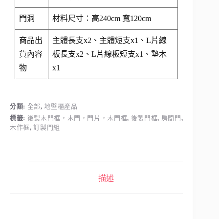
門洞
材料尺寸：高240cm 寬120cm
商品出
主體長支x2、主體短支x1、L片線
貨內容
板長支x2、L片線板短支x1、墊木
物
x1
分類:
全部
,
地壁櫃產品
標籤:
後製木門框，木門，門片，木門框
,
後製門框
,
房間門
,
木作框
,
訂製門組
描述