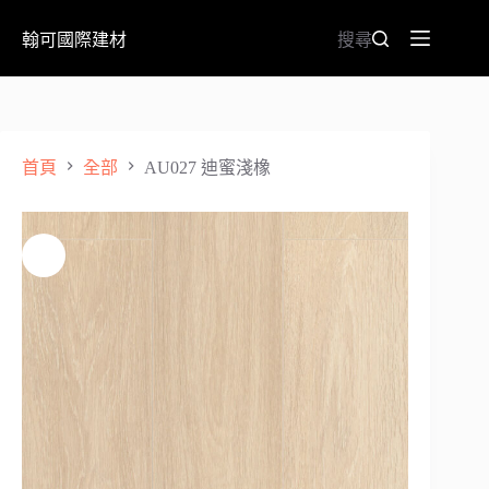
翰可國際建材
搜尋
首頁
全部
AU027 迪蜜淺橡