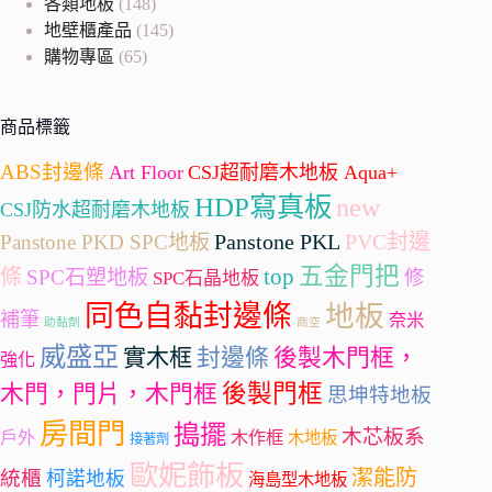
各類地板
(148)
地壁櫃產品
(145)
購物專區
(65)
商品標籤
ABS封邊條
Art Floor
CSJ超耐磨木地板 Aqua+
HDP寫真板
new
CSJ防水超耐磨木地板
Panstone PKL
PVC封邊
Panstone PKD SPC地板
五金門把
條
top
SPC石塑地板
修
SPC石晶地板
同色自黏封邊條
地板
補筆
奈米
助黏劑
商空
威盛亞
封邊條
實木框
後製木門框，
強化
後製門框
木門，門片，木門框
思坤特地板
房間門
搗擺
木芯板系
戶外
木作框
木地板
接著劑
歐妮飾板
潔能防
統櫃
柯諾地板
海島型木地板