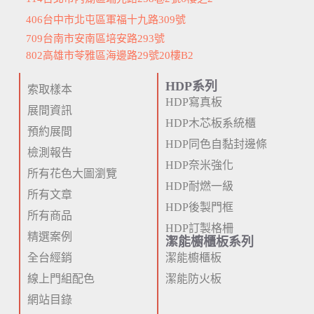
406台中市北屯區軍福十九路309號
709台南市安南區培安路293號
802高雄市苓雅區海邊路29號20樓B2
HDP系列
索取樣本
HDP寫真板
展間資訊
HDP木芯板系統櫃
預約展間
HDP同色自黏封邊條
檢測報告
HDP奈米強化
所有花色大圖瀏覽
HDP耐燃一級
所有文章
HDP後製門框
所有商品
HDP訂製格柵
精選案例
潔能櫥櫃板系列
全台經銷
潔能櫥櫃板
線上門組配色
潔能防火板
網站目錄