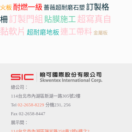
訂製格
耐燃一級
火板
薔薇超耐磨石塑
訂製門組
超寫真自
柵
貼膜施工
黏軟片
連工帶料
超耐磨地板
金屬板
總公司：
114台北市內湖區新湖一路305號2樓
Tel
02-2658-8229
分機231, 256
Fax 02-2658-8447
展示間：
114台北市內湖區瑞光路258巷2號6樓之2