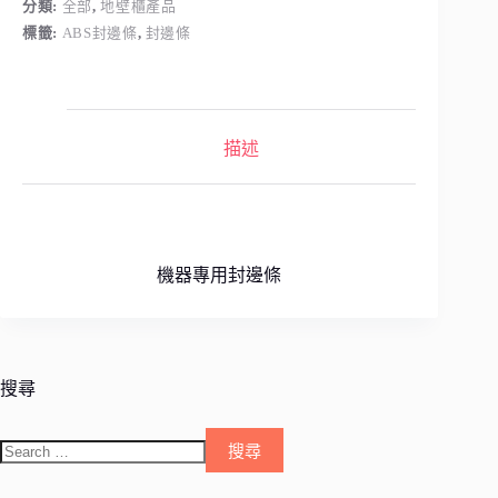
分類:
全部
,
地壁櫃產品
標籤:
ABS封邊條
,
封邊條
描述
機器專用封邊條
搜尋