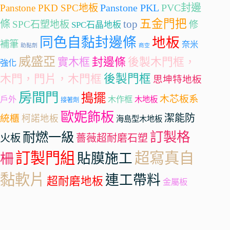
Panstone PKL
PVC封邊
Panstone PKD SPC地板
五金門把
條
top
SPC石塑地板
修
SPC石晶地板
同色自黏封邊條
地板
補筆
奈米
助黏劑
商空
威盛亞
封邊條
實木框
後製木門框，
強化
後製門框
木門，門片，木門框
思坤特地板
房間門
搗擺
木芯板系
戶外
木作框
木地板
接著劑
歐妮飾板
潔能防
統櫃
柯諾地板
海島型木地板
訂製格
耐燃一級
火板
薔薇超耐磨石塑
訂製門組
超寫真自
柵
貼膜施工
黏軟片
連工帶料
超耐磨地板
金屬板