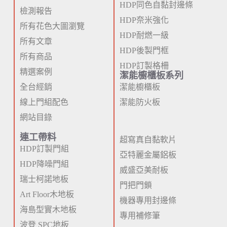
HDP同色自黏封邊條
檢測報告
HDP奈米強化
所有花色大圖瀏覽
HDP耐燃一級
所有文章
HDP後製門框
所有商品
HDP訂製格柵
精選案例
潔能櫥櫃板系列
全台經銷
潔能櫥櫃板
線上門組配色
潔能防火板
網站目錄
連工帶料
超寫真自黏軟片
HDP訂製門組
亞特麗金屬鋁板
HDP降噪門組
威盛亞美耐板
瑞士柯諾地板
門把門鎖
Art Floor木地板
機器專用封邊條
海島型實木地板
專用補修筆
波登 SPC地板