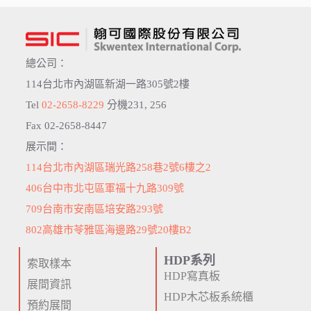
總公司：
114台北市內湖區新湖一路305號2樓
Tel
02-2658-8229
分機231, 256
Fax 02-2658-8447
展示間：
114台北市內湖區瑞光路258巷2號6樓之2
406台中市北屯區軍福十九路309號
709台南市安南區培安路293號
802高雄市苓雅區海邊路29號20樓B2
HDP系列
索取樣本
HDP寫真板
展間資訊
HDP木芯板系統櫃
預約展間