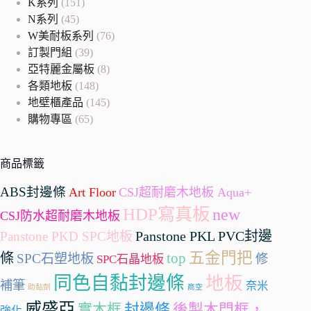
K系列
(151)
N系列
(45)
W美耐板系列
(76)
訂製門組
(39)
亞特麗金屬板
(8)
各類地板
(148)
地壁櫃產品
(145)
購物專區
(65)
商品標籤
ABS封邊條
Art Floor
CSJ超耐磨木地板 Aqua+
HDP寫真板
new
CSJ防水超耐磨木地板
Panstone PKL
PVC封邊
Panstone PKD SPC地板
五金門把
條
top
SPC石塑地板
修
SPC石晶地板
同色自黏封邊條
地板
補筆
奈米
助黏劑
商空
威盛亞
封邊條
實木框
後製木門框，
強化