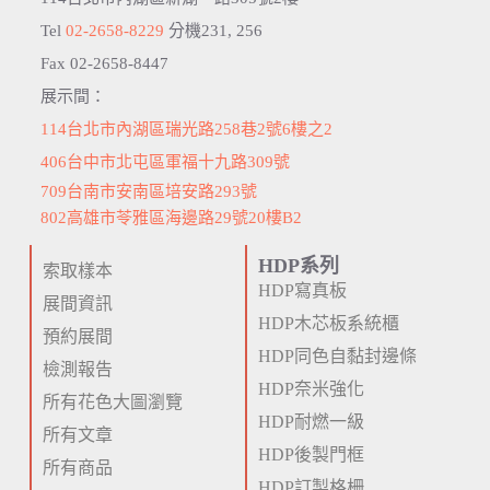
Tel
02-2658-8229
分機231, 256
Fax 02-2658-8447
展示間：
114台北市內湖區瑞光路258巷2號6樓之2
406台中市北屯區軍福十九路309號
709台南市安南區培安路293號
802高雄市苓雅區海邊路29號20樓B2
HDP系列
索取樣本
HDP寫真板
展間資訊
HDP木芯板系統櫃
預約展間
HDP同色自黏封邊條
檢測報告
HDP奈米強化
所有花色大圖瀏覽
HDP耐燃一級
所有文章
HDP後製門框
所有商品
HDP訂製格柵