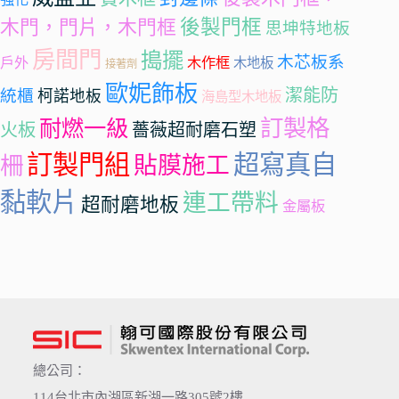
後製門框
木門，門片，木門框
思坤特地板
房間門
搗擺
木芯板系
戶外
木作框
木地板
接著劑
歐妮飾板
潔能防
統櫃
柯諾地板
海島型木地板
訂製格
耐燃一級
火板
薔薇超耐磨石塑
訂製門組
超寫真自
柵
貼膜施工
黏軟片
連工帶料
超耐磨地板
金屬板
總公司：
114台北市內湖區新湖一路305號2樓