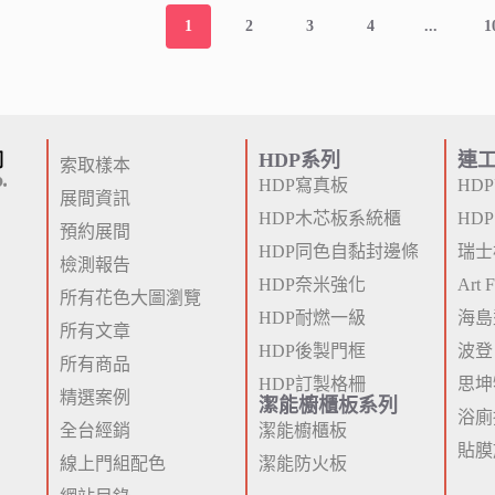
1
2
3
4
...
1
HDP系列
連
索取樣本
HDP寫真板
HD
展間資訊
HDP木芯板系統櫃
HD
預約展間
HDP同色自黏封邊條
瑞士
檢測報告
HDP奈米強化
Art
所有花色大圖瀏覽
HDP耐燃一級
海島
所有文章
HDP後製門框
波登
所有商品
HDP訂製格柵
思坤
精選案例
潔能櫥櫃板系列
浴廁
全台經銷
潔能櫥櫃板
貼膜
線上門組配色
潔能防火板