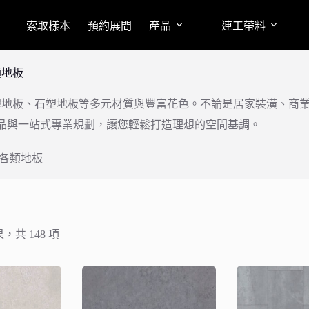
索取樣本
預約展間
產品
連工帶料
類地板
膠地板、石塑地板等多元材質與豐富花色。不論是居家裝潢、商
品與一站式專業規劃，讓您輕鬆打造理想的空間基調。
各類地板
果，共 148 項