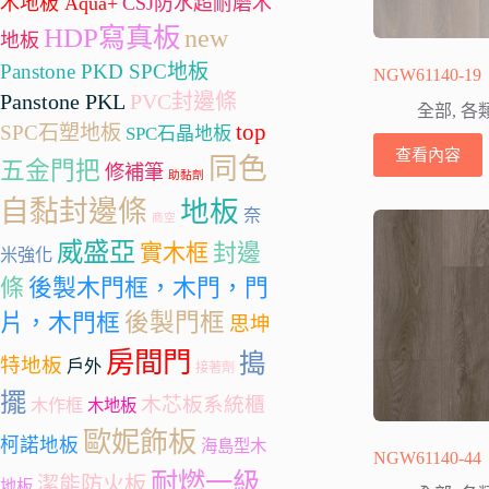
木地板 Aqua+
CSJ防水超耐磨木
HDP寫真板
new
地板
Panstone PKD SPC地板
NGW61140-19
Panstone PKL
PVC封邊條
全部
,
各
top
SPC石塑地板
SPC石晶地板
查看內容
同色
五金門把
修補筆
助黏劑
自黏封邊條
地板
奈
商空
威盛亞
封邊
實木框
米強化
條
後製木門框，木門，門
後製門框
片，木門框
思坤
房間門
搗
特地板
戶外
接著劑
擺
木芯板系統櫃
木作框
木地板
歐妮飾板
柯諾地板
海島型木
NGW61140-44
耐燃一級
潔能防火板
地板