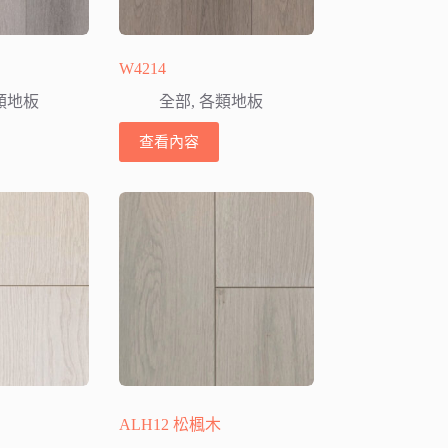
W4214
類地板
全部
,
各類地板
查看內容
ALH12 松楓木