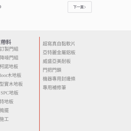
0
下一頁
工帶料
超寫真自黏軟片
P訂製門組
亞特麗金屬鋁板
P降噪門組
威盛亞美耐板
柯諾地板
門把門鎖
 Floor木地板
機器專用封邊條
型實木地板
專用補修筆
 SPC地板
特地板
搗擺
施工