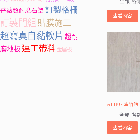
全部
,
各
訂製格柵
薔薇超耐磨石塑
查看內容
訂製門組
貼膜施工
超寫真自黏軟片
超耐
連工帶料
磨地板
金屬板
ALH07 雪竹吟
全部
,
各
查看內容