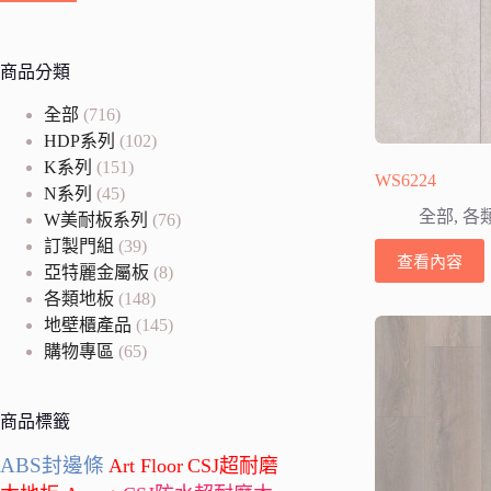
商品分類
全部
(716)
HDP系列
(102)
K系列
(151)
WS6224
N系列
(45)
全部
,
各
W美耐板系列
(76)
訂製門組
(39)
查看內容
亞特麗金屬板
(8)
各類地板
(148)
地壁櫃產品
(145)
購物專區
(65)
商品標籤
ABS封邊條
Art Floor
CSJ超耐磨