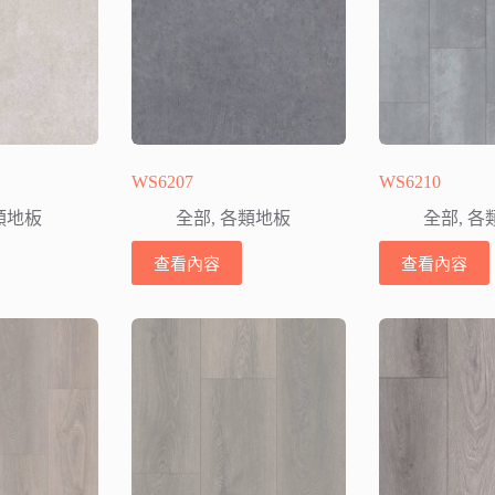
WS6207
WS6210
類地板
全部
,
各類地板
全部
,
各
查看內容
查看內容