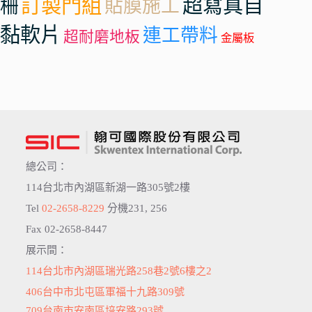
訂製門組
超寫真自
柵
貼膜施工
黏軟片
連工帶料
超耐磨地板
金屬板
總公司：
114台北市內湖區新湖一路305號2樓
Tel
02-2658-8229
分機231, 256
Fax 02-2658-8447
展示間：
114台北市內湖區瑞光路258巷2號6樓之2
406台中市北屯區軍福十九路309號
709台南市安南區培安路293號