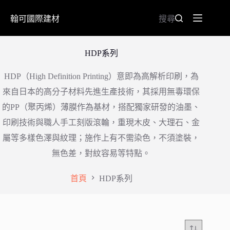
翰可國際建材
搜尋
HDP系列
HDP（High Definition Printing）意即為高解析印刷，為
來自日本的高分子材料先進生產技術，其採用無毒環保
的PP（聚丙烯）薄膜作為基材，搭配獨家研發的油墨、
印刷技術與職人手工刻版滾輪，重現木皮、大理石、金
屬等多樣色澤與紋理；施作上有​不需染色，不須塗裝，
無色差，對紋容易等特點。
首頁
HDP系列