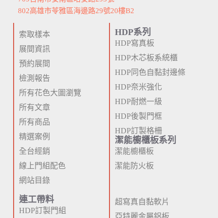
802高雄市苓雅區海邊路29號20樓B2
HDP系列
索取樣本
HDP寫真板
展間資訊
HDP木芯板系統櫃
預約展間
HDP同色自黏封邊條
檢測報告
HDP奈米強化
所有花色大圖瀏覽
HDP耐燃一級
所有文章
HDP後製門框
所有商品
HDP訂製格柵
精選案例
潔能櫥櫃板系列
全台經銷
潔能櫥櫃板
線上門組配色
潔能防火板
網站目錄
連工帶料
超寫真自黏軟片
HDP訂製門組
亞特麗金屬鋁板