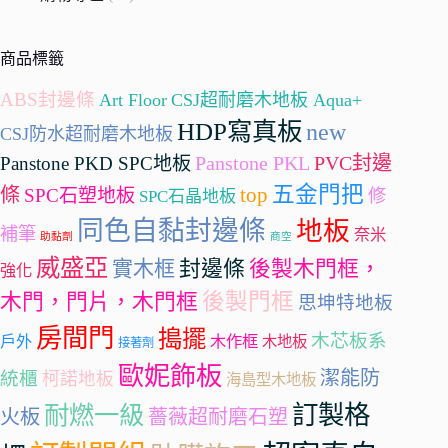
商品標籤
ABS封邊條
Art Floor
CSJ超耐磨木地板 Aqua+
HDP寫真板
new
CSJ防水超耐磨木地板
Panstone PKL
PVC封邊
Panstone PKD SPC地板
五金門把
條
top
SPC石塑地板
修
SPC石晶地板
同色自黏封邊條
地板
補筆
奈米
助黏劑
商空
威盛亞
封邊條
實木框
後製木門框，
強化
後製門框
木門，門片，木門框
思坤特地板
房間門
搗擺
木芯板系
戶外
木作框
木地板
接著劑
歐妮飾板
潔能防
統櫃
柯諾地板
海島型木地板
訂製格
耐燃一級
火板
薔薇超耐磨石塑