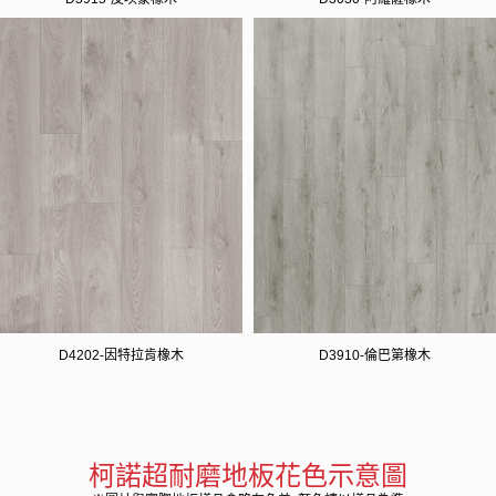
D4202-因特拉肯橡木
D3910-倫巴第橡木
柯諾超耐磨地板花色示意圖