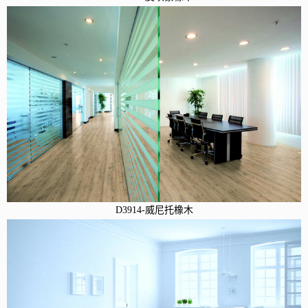
D3914-威尼托橡木