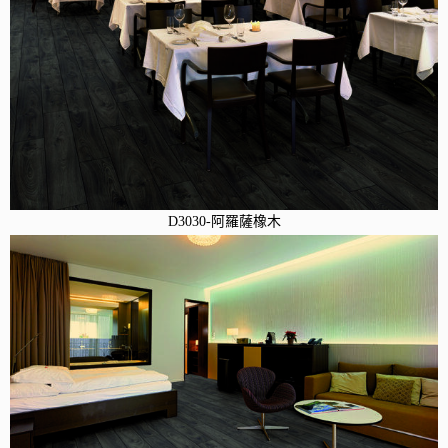
D3030-阿羅薩橡木