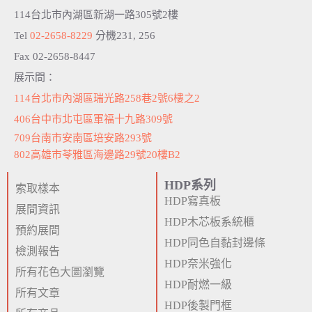
v
114台北市內湖區新湖一路305號2樓
e
:
Tel
02-2658-8229
分機231, 256
Fax 02-2658-8447
展示間：
114台北市內湖區瑞光路258巷2號6樓之2
406台中市北屯區軍福十九路309號
709台南市安南區培安路293號
802高雄市苓雅區海邊路29號20樓B2
HDP系列
索取樣本
HDP寫真板
展間資訊
HDP木芯板系統櫃
預約展間
HDP同色自黏封邊條
檢測報告
HDP奈米強化
所有花色大圖瀏覽
HDP耐燃一級
所有文章
HDP後製門框