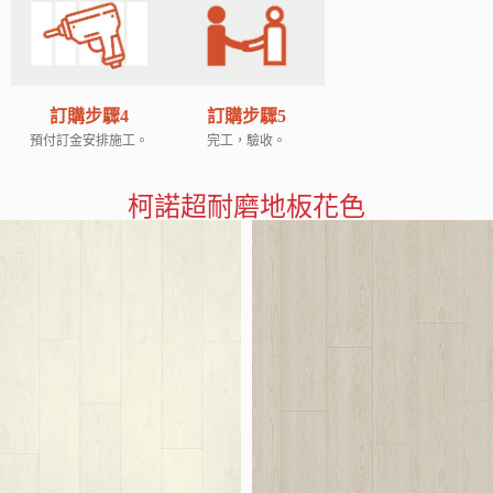
訂購步驟4
訂購步驟5
預付訂金安排施工。
完工，驗收。
柯諾超耐磨地板花色