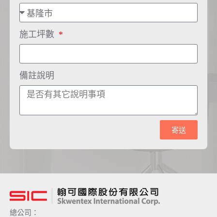
施工坪數
備註說明
寄送
A
l
t
e
r
n
a
t
總公司：
i