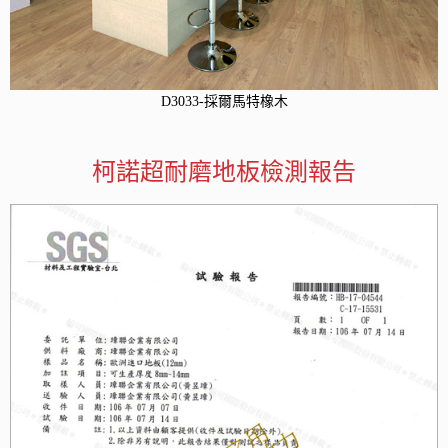
D3033-採爾馬特橡木
柯諾超耐磨地板檢測報告