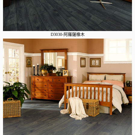
D3030-阿羅薩橡木