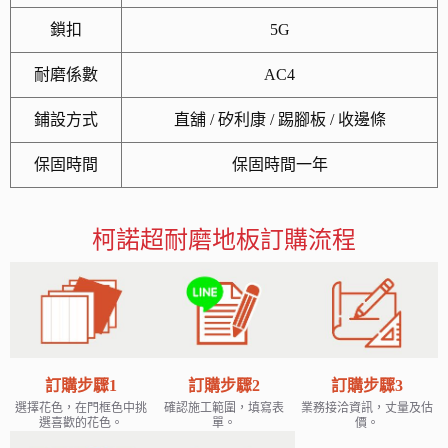
鎖扣
5G
耐磨係數
AC4
鋪設方式
直舖 / 矽利康 / 踢腳板 / 收邊條
保固時間
保固時間一年
柯諾超耐磨地板訂購流程
訂購步驟1
訂購步驟2
訂購步驟3
選擇花色，在門框色中挑
確認施工範圍，填寫表
業務接洽資訊，丈量及估
選喜歡的花色。
單。
價。