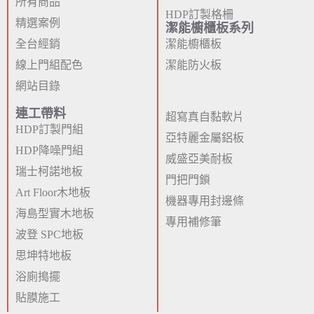
所有商品
HDP訂製格柵
精選案例
潔能櫥櫃板系列
全台經銷
潔能櫥櫃板
線上門組配色
潔能防火板
網站目錄
連工帶料
超寫真自黏軟片
HDP訂製門組
亞特麗金屬鋁板
HDP降噪門組
威盛亞美耐板
瑞士柯諾地板
門把門鎖
Art Floor木地板
機器專用封邊條
海島型實木地板
專用補修筆
波登 SPC地板
思坤特地板
浴廁搗擺
貼膜施工