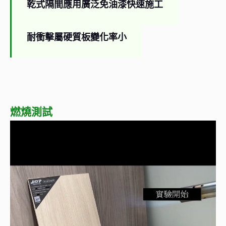
乾式隔間應用廣泛免油漆快速施工
耐衝擊屬硬質板變化率小
燃燒測試