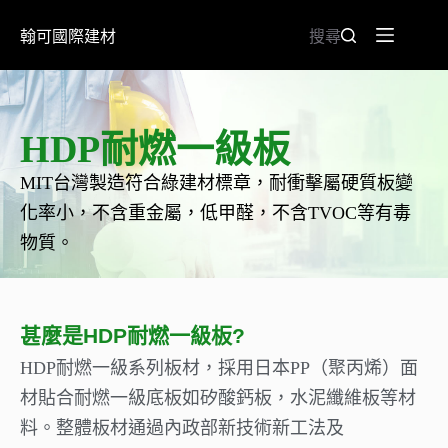
翰可國際建材
搜尋
HDP耐燃一級板
MIT台灣製造符合綠建材標章，耐衝擊屬硬質板變
化率小，不含重金屬，低甲醛，不含TVOC等有毒
物質。
甚麼是HDP耐燃一級板?
HDP耐燃一級系列板材，採用日本PP（聚丙烯）面
材貼合耐燃一級底板如矽酸鈣板，水泥纖維板等材
料。整體板材通過內政部新技術新工法及