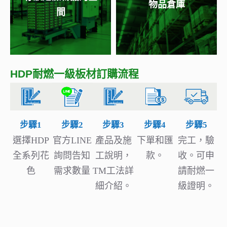
物品倉庫
間
HDP耐燃一級板材訂購流程
步驟1
步驟2
步驟3
步驟4
步驟5
選擇HDP
官方LINE
產品及施
下單和匯
完工，驗
全系列花
詢問告知
工說明，
款。
收。可申
色
需求數量
TM工法詳
請耐燃一
細介紹。
級證明。