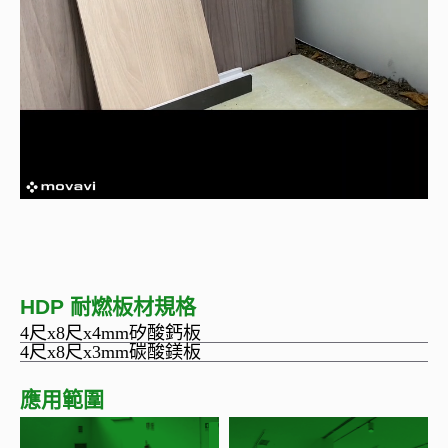
HDP 耐燃板材規格
4尺x8尺x4mm矽酸鈣板
4尺x8尺x3mm碳酸鎂板
應用範圍