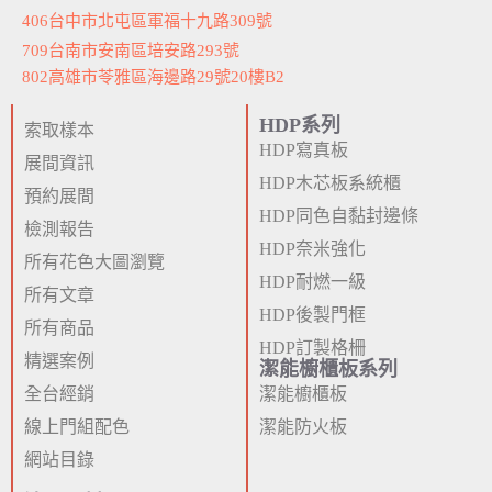
406台中市北屯區軍福十九路309號
709台南市安南區培安路293號
802高雄市苓雅區海邊路29號20樓B2
HDP系列
索取樣本
HDP寫真板
展間資訊
HDP木芯板系統櫃
預約展間
HDP同色自黏封邊條
檢測報告
HDP奈米強化
所有花色大圖瀏覽
HDP耐燃一級
所有文章
HDP後製門框
所有商品
HDP訂製格柵
精選案例
潔能櫥櫃板系列
全台經銷
潔能櫥櫃板
線上門組配色
潔能防火板
網站目錄