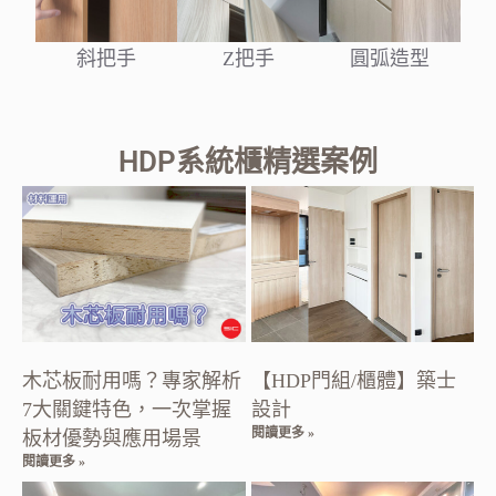
斜把手
Z把手
圓弧造型
HDP系統櫃精選案例
木芯板耐用嗎？專家解析
【HDP門組/櫃體】築士
7大關鍵特色，一次掌握
設計
閱讀更多 »
板材優勢與應用場景
閱讀更多 »