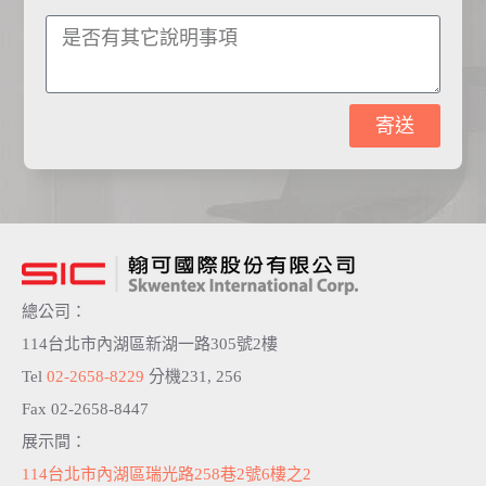
寄送
A
l
t
e
r
n
a
t
總公司：
i
v
114台北市內湖區新湖一路305號2樓
e
:
Tel
02-2658-8229
分機231, 256
Fax 02-2658-8447
展示間：
114台北市內湖區瑞光路258巷2號6樓之2