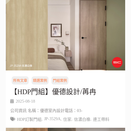
所有文章
精選案例
門組案例
【HDP門組】優德設計/苒冉
2025-08-18
公司資訊 名稱：優德室內設計電話：03-
,
JP-3529A
,
,
,
HDP訂製門組
住家
信濃白橡
連工帶料