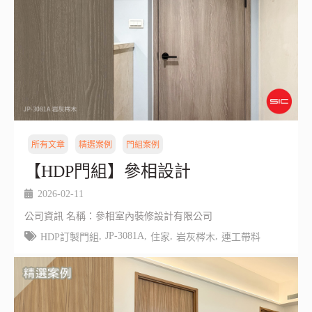
所有文章
精選案例
門組案例
【HDP門組】參相設計
2026-02-11
公司資訊 名稱：參相室內裝修設計有限公司
,
JP-3081A
,
,
,
HDP訂製門組
住家
岩灰梣木
連工帶料