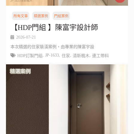
所有文章
精選案例
門組案例
【HDP門組 】陳富宇設計師
2026-07-21
本次精選的住家裝潢案例，由專業的陳富宇設
,
JP-1633
,
,
,
HDP訂製門組
住家
清新楓木
連工帶料