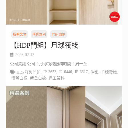
所有文章
精選案例
門組案例
【HDP門組】月球筏棧
2026-02-12
公司資訊 公司：月球筏棧服務時間：周一至
,
JP-2653
,
JP-6446
,
JP-6617
,
,
,
HDP訂製門組
住家
千穗雲橡
,
,
懷舊白橡
新岳白橡
連工帶料