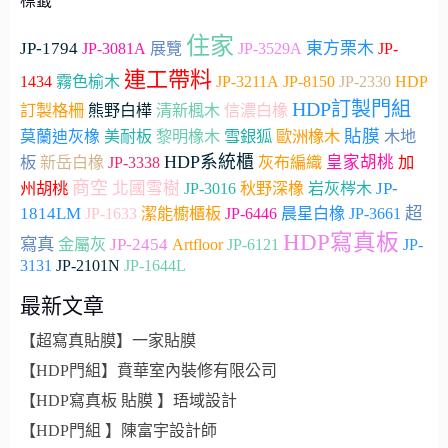
標籤
住家
JP-1794
東方栗木
JP-3081A
展覽
JP-3529A
JP-
連工帶料
JP-2330
1434
霧色榆木
JP-3211A
JP-8150
HDP
HDP訂製門組
訂製格柵
熊野白樺
清新楓木
信濃白橡
貼膜
雪銀狐
木地
莫蘭迪灰橡
美耐板
黎明橡木
歐洲橡木
HDP系統櫃
板
皇家胡桃
加
新岳白橡
JP-3338
灰布編織
商空
州胡桃
北國雪樹
JP-
JP-3016
秋野深橡
岩灰梣木
超
1814LM
JP-3661
JP-1633
潔能櫥櫃板
JP-6446
晨星白橡
HDP寫真板
寫真
JP-2454
Artfloor
金屬灰
JP-6121
JP-
3131
JP-2101N
JP-1644L
最新文章
【超寫真貼膜】一家貼膜
【HDP門組】賁華室內裝修有限公司
【HDP寫真板 貼膜 】珸域設計
【HDP門組 】陳富宇設計師