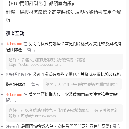
【HDP門組訂製色 】都頤室內設計
耐燃一級板材怎麼選？商空裝修法規與矽酸鈣板應用全解
析
讀者互動
sicbmcom
在
房間門樣式有哪些？常見門片樣式材質比較及風格搭
配任你選！
留言 :
您好，請進入我們的預約系統做預約，謝謝。
https://sicbm.booknow.com.tw…
預約看門組
在
房間門樣式有哪些？常見門片樣式材質比較及風格
搭配任你選！
留言 :
請問明天5/18下午3點方便過去看門組嗎？
sicbmcom
在
房間門價格懶人包，安裝房間門前要注意這些要點!
留言 :
您好，可以考慮貼膜換色。我們沒有烤漆服務。 有貼膜換色的
服務，可參考: https://sicbm…
Steve
在
房間門價格懶人包，安裝房間門前要注意這些要點!
留言 :