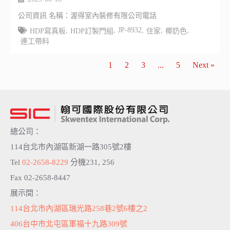
公司資訊 名稱：渥得室內裝修有限公司電話
,
,
JP-8932
,
,
,
HDP寫真板
HDP訂製門組
住家
椰奶色
連工帶料
1
2
3
...
5
Next »
總公司：
114台北市內湖區新湖一路305號2樓
Tel
02-2658-8229
分機231, 256
Fax 02-2658-8447
展示間：
114台北市內湖區瑞光路258巷2號6樓之2
406台中市北屯區軍福十九路309號