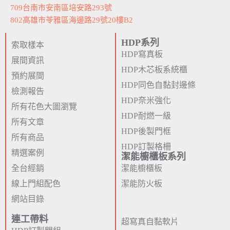
709台南市安南區培安路293號
802高雄市苓雅區海邊路29號20樓B2
HDP系列
索取樣本
HDP寫真板
展間資訊
HDP木芯板系統櫃
預約展間
HDP同色自黏封邊條
檢測報告
HDP奈米強化
所有花色大圖瀏覽
HDP耐燃一級
所有文章
HDP後製門框
所有商品
HDP訂製格柵
精選案例
潔能櫥櫃板系列
全台經銷
潔能櫥櫃板
線上門組配色
潔能防火板
網站目錄
連工帶料
超寫真自黏軟片