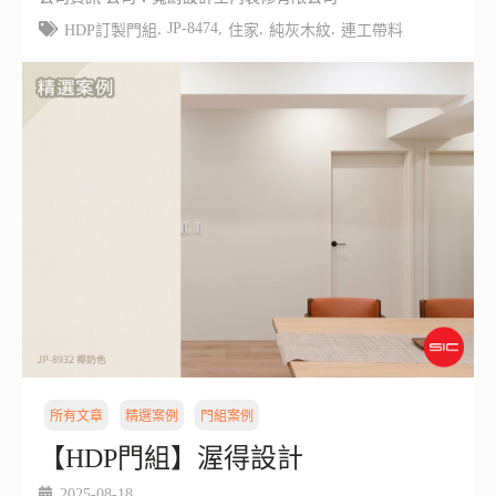
,
JP-8474
,
,
,
HDP訂製門組
住家
純灰木紋
連工帶料
所有文章
精選案例
門組案例
【HDP門組】渥得設計
2025-08-18