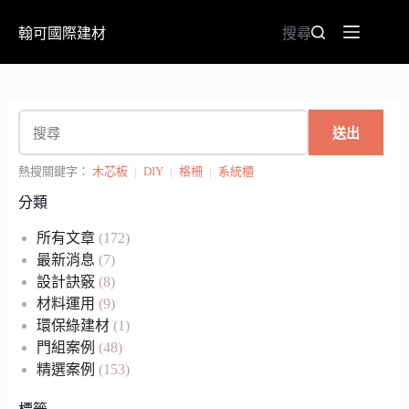
翰可國際建材
搜尋
送出
熱搜關鍵字：
木芯板
|
DIY
|
格柵
|
系統櫃
分類
所有文章
(172)
最新消息
(7)
設計訣竅
(8)
材料運用
(9)
環保綠建材
(1)
門組案例
(48)
精選案例
(153)