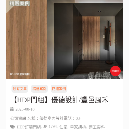
所有文章
精選案例
門組案例
【HDP門組】優德設計/豐邑風禾
2025-08-18
公司資訊 名稱：優德室內設計電話：03-
,
JP-1794
,
,
,
HDP訂製門組
住家
皇家胡桃
連工帶料