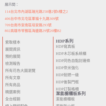
展示間：
114台北市內湖區瑞光路258巷2號6樓之2
406台中市北屯區軍福十九路309號
709台南市安南區培安路293號
802高雄市苓雅區海邊路29號20樓B2
HDP系列
索取樣本
HDP寫真板
展間資訊
HDP木芯板系統櫃
預約展間
HDP同色自黏封邊條
檢測報告
HDP奈米強化
所有花色大圖瀏覽
HDP耐燃一級
所有文章
HDP後製門框
所有商品
HDP訂製格柵
精選案例
潔能櫥櫃板系列
全台經銷
潔能櫥櫃板