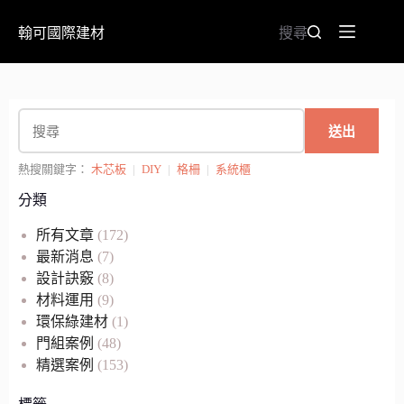
翰可國際建材
搜尋
送出
熱搜關鍵字：
木芯板
|
DIY
|
格柵
|
系統櫃
分類
所有文章
(172)
最新消息
(7)
設計訣竅
(8)
材料運用
(9)
環保綠建材
(1)
門組案例
(48)
精選案例
(153)