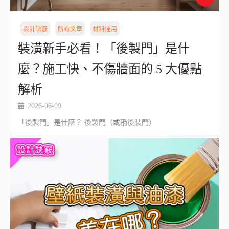
設計訣竅
所有文章
材料運用
裝潢新手必看！「後製門」是什
麼？施工快、不傷牆面的 5 大優點
解析
2026-06-09
「後製門」是什麼？ 後製門（或稱後裝門）