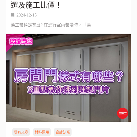
選及施工比價！
2024-12-15
連工帶料是甚麼? 在進行室內裝潢時，「連
所有文章
材料運用
設計訣竅