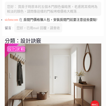
您好： 買房子時原本的五個木門顏色偏暗黑，老慮將其噴烤為
較淡的顏色，請問像這樣的門板烤噴價格大概落…
sicbmcom
在
房間門價格懶人包，安裝房間門前要注意這些要點!
留言 :
您好，已用mail 回覆，請查收
分類：設計訣竅