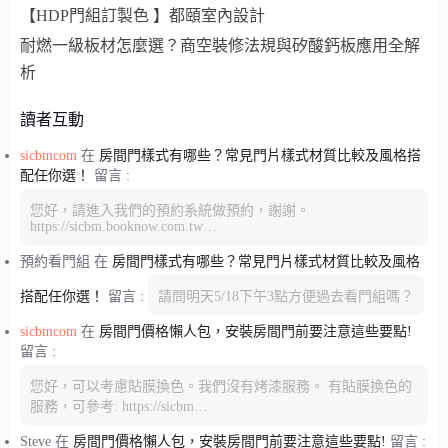
【HDP門組訂製色 】都頤室內設計
耐燃一級板材怎麼選？商空裝修法規與矽酸鈣板應用全解
析
讀者互動
sicbmcom
在
房間門樣式有哪些？常見門片樣式材質比較及風格搭
配任你選！
留言 :
您好，請進入我們的預約系統做預約，謝謝。
https://sicbm.booknow.com.tw…
預約看門組
在
房間門樣式有哪些？常見門片樣式材質比較及風格
搭配任你選！
留言 :
請問明天5/18下午3點方便過去看門組嗎？
sicbmcom
在
房間門價格懶人包，安裝房間門前要注意這些要點!
留言 :
您好，可以考慮貼膜換色。我們沒有烤漆服務。 有貼膜換色的
服務，可參考: https://sicbm…
Steve
在
房間門價格懶人包，安裝房間門前要注意這些要點!
留言 :