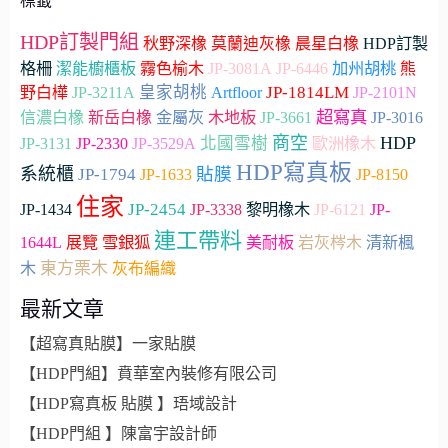
標籤
HDP訂製門組
秋野深橡
莫蘭迪灰橡
晨星白橡
HDP訂製
加州胡桃
格柵
潔能櫥櫃板
霧色榆木
JP-3081A
JP-6446
熊
皇家胡桃
Artfloor
JP-1814LM
野白樺
JP-3211A
JP-2101N
超寫真
木地板
JP-3661
信濃白橡
新岳白橡
金屬灰
JP-3016
商空
HDP
JP-2330
北國雪樹
JP-3131
JP-3529A
歐洲橡木
HDP寫真板
系統櫃
貼膜
JP-1794
JP-1633
JP-8150
住家
JP-2454
JP-1434
JP-3338
黎明橡木
JP-6121
JP-
連工帶料
雪銀狐
1644L
展覽
美耐板
岩灰梣木
清新楓
東方栗木
木
灰布編織
最新文章
【超寫真貼膜】一家貼膜
【HDP門組】賁華室內裝修有限公司
【HDP寫真板 貼膜 】珸域設計
【HDP門組 】陳富宇設計師