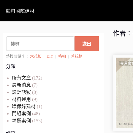
翰可國際建材
作者：
送出
熱搜關鍵字：
木芯板
|
DIY
|
格柵
|
系統櫃
分類
所有文章
(172)
最新消息
(7)
設計訣竅
(8)
材料運用
(9)
環保綠建材
(1)
門組案例
(48)
精選案例
(153)