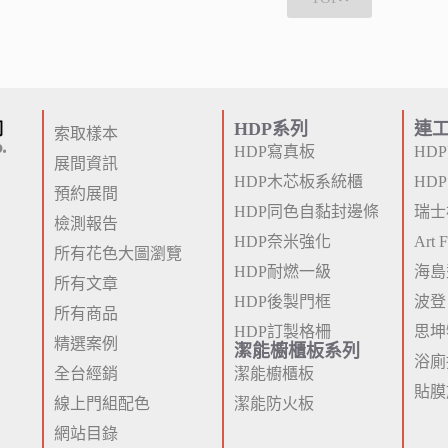
HDP系列
連
索取樣本
HDP寫真板
HD
展間資訊
HDP木芯板系統櫃
HD
預約展間
HDP同色自黏封邊條
瑞士
檢測報告
HDP奈米強化
Art
所有花色大圖瀏覽
HDP耐燃一級
海島
所有文章
HDP後製門框
波登
所有商品
HDP訂製格柵
思坤
精選案例
潔能櫥櫃板系列
浴廁
全台經銷
潔能櫥櫃板
貼膜
線上門組配色
潔能防火板
網站目錄