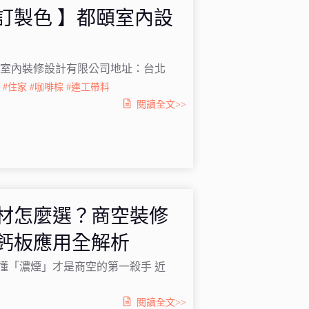
組訂製色 】都頤室內設
頤室內裝修設計有限公司地址：台北
9
#住家
#咖啡棕
#連工帶料
閱讀全文>>
材怎麼選？商空裝修
鈣板應用全解析
懂「濃煙」才是商空的第一殺手 近
閱讀全文>>