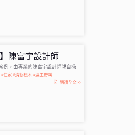
 】陳富宇設計師
案例，由專業的陳富宇設計師親自操
3
#住家
#清新楓木
#連工帶料
閱讀全文>>