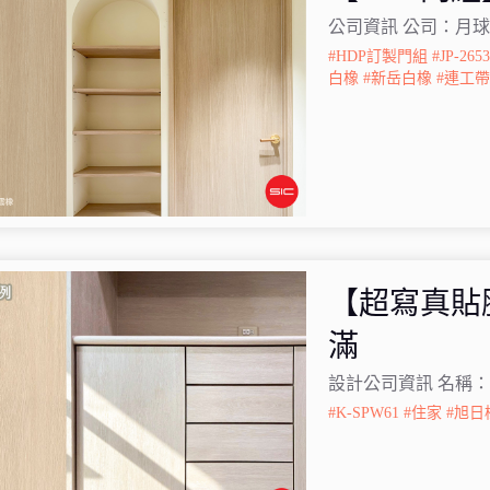
公司資訊 公司：月球
#HDP訂製門組
#JP-265
白橡
#新岳白橡
#連工
【超寫真貼
滿
設計公司資訊 名稱：
#K-SPW61
#住家
#旭日