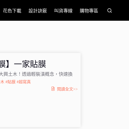
花色下載
設計訣竅
叫貨專線
購物專區
膜】一家貼膜
大興土木！透過輕裝潢概念，快速換
梣木
#貼膜
#超寫真
閱讀全文>>