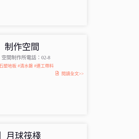
板】制作空間
 空間制作所電話：​02-8
C石塑地板
#清水磐
#連工帶料
閱讀全文>>
組】月球筏棧