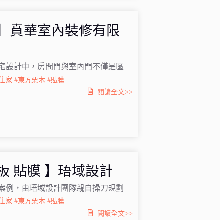
組】賁華室內裝修有限
宅設計中，房間門與室內門不僅是區
#住家
#東方栗木
#貼膜
閱讀全文>>
板 貼膜 】珸域設計
案例，由珸域設計團隊親自操刀規劃
#住家
#東方栗木
#貼膜
閱讀全文>>