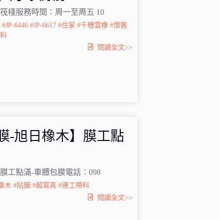
筏棧服務時間：周一至周五 10
3
#JP-6446
#JP-6617
#住家
#千穗雲橡
#懷舊
帶料
閱讀全文>>
膜-旭日橡木】膜工點
膜工點滿-車體包膜電話：098
橡木
#貼膜
#超寫真
#連工帶料
閱讀全文>>