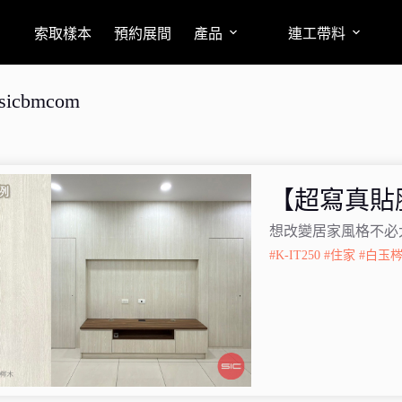
索取樣本
預約展間
產品
連工帶料
sicbmcom
【超寫真貼
想改變居家風格不必
#K-IT250
#住家
#白玉