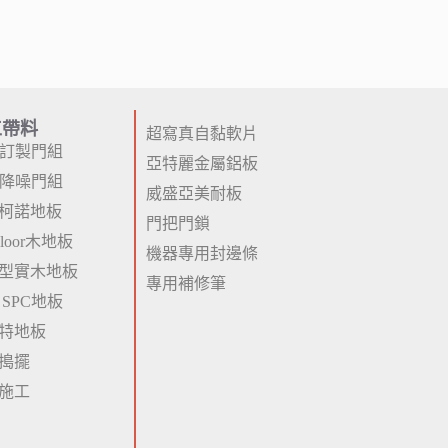
工帶料
超寫真自黏軟片
P訂製門組
亞特麗金屬鋁板
P降噪門組
威盛亞美耐板
柯諾地板
門把門鎖
 Floor木地板
機器專用封邊條
型實木地板
專用補修筆
 SPC地板
特地板
搗擺
施工