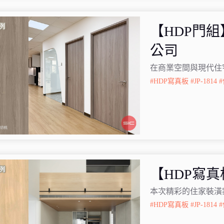
【HDP門
公司
在商業空間與現代住
#HDP寫真板
#JP-1814
【HDP寫真
本次精彩的住家裝潢
#HDP寫真板
#JP-1814