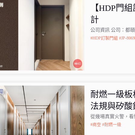
【HDP門
計
公司資訊 公司：都
#HDP訂製門組
#JP-806
耐燃一級板
法規與矽酸
從幾場真實火警，看
#商空
#耐燃一級