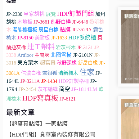
標籤
HDP訂製門組
JP-2330
皇家胡桃
加州
展覽
胡桃
木地板
JP-3661
熊野白樺
JP-6446
黎明橡
貼膜
木
潔能櫥櫃板
晨星白橡
JP-3529A
霧色
HDP系統櫃
榆木
JP-8150
美耐板
JP-1633
莫
連工帶料
蘭迪灰橡
岩灰梣木
JP-3131
JP-
Artfloor
北國雪樹
3338
金屬灰
JP-2101N
JP-
超寫真
東方栗木
3016
秋野深橡
新岳白橡
JP-
住家
雪銀狐
3081A
信濃白橡
清新楓木
JP-
JP-
1644L
JP-3211A
JP-1434
HDP訂製格柵
商空
1794
JP-2454
JP-1814LM
灰布編織
歐
HDP寫真板
洲橡木
JP-6121
最新文章
【超寫真貼膜】一家貼膜
【HDP門組】賁華室內裝修有限公司