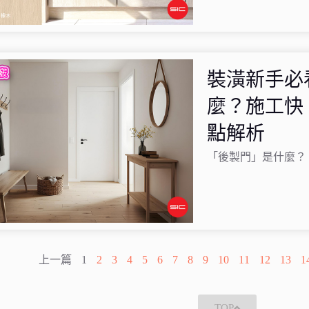
裝潢新手必
麼？施工快、
點解析
「後製門」是什麼？
上一篇
1
2
3
4
5
6
7
8
9
10
11
12
13
1
TOP