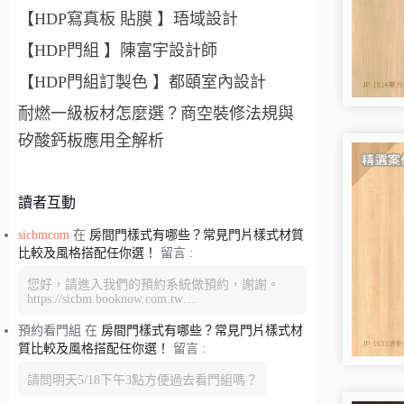
【HDP寫真板 貼膜 】珸域設計
【HDP門組 】陳富宇設計師
【HDP門組訂製色 】都頤室內設計
耐燃一級板材怎麼選？商空裝修法規與
矽酸鈣板應用全解析
讀者互動
sicbmcom
在
房間門樣式有哪些？常見門片樣式材質
比較及風格搭配任你選！
留言 :
您好，請進入我們的預約系統做預約，謝謝。
https://sicbm.booknow.com.tw…
預約看門組
在
房間門樣式有哪些？常見門片樣式材
質比較及風格搭配任你選！
留言 :
請問明天5/18下午3點方便過去看門組嗎？