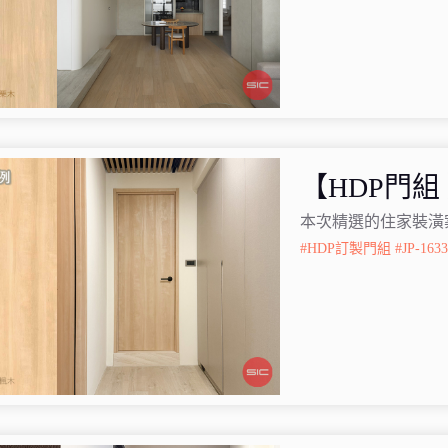
【HDP門組
本次精選的住家裝潢
#HDP訂製門組
#JP-163