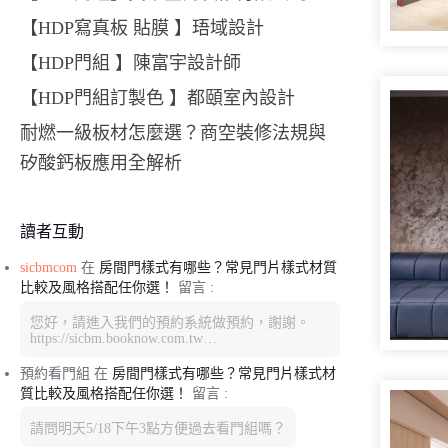
【HDP寫真板 貼膜 】珸域設計
【HDP門組 】陳富宇設計師
【HDP門組訂製色 】都頤室內設計
耐燃一級板材怎麼選？商空裝修法規與
矽酸鈣板應用全解析
讀者互動
sicbmcom
在
房間門樣式有哪些？常見門片樣式材質
比較及風格搭配任你選！
留言 :
您好，請進入我們的預約系統做預約，謝謝。
https://sicbm.booknow.com.tw…
預約看門組
在
房間門樣式有哪些？常見門片樣式材
質比較及風格搭配任你選！
留言 :
請問明天5/18下午3點方便過去看門組嗎？