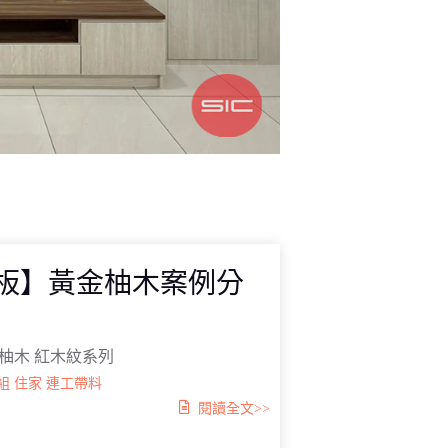
真板】黃金柚木案例分
 黃金柚木 紅木紋系列
組
住家
連工帶料
閱讀全文>>