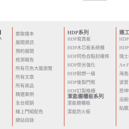
HDP系列
連
索取樣本
HDP寫真板
HD
展間資訊
HDP木芯板系統櫃
HD
預約展間
HDP同色自黏封邊條
瑞士
檢測報告
HDP奈米強化
Art
所有花色大圖瀏覽
HDP耐燃一級
海島
所有文章
HDP後製門框
波登
所有商品
HDP訂製格柵
思坤
精選案例
潔能櫥櫃板系列
浴廁
全台經銷
潔能櫥櫃板
貼膜
線上門組配色
潔能防火板
網站目錄