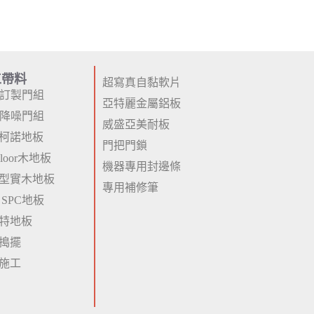
工帶料
超寫真自黏軟片
P訂製門組
亞特麗金屬鋁板
P降噪門組
威盛亞美耐板
柯諾地板
門把門鎖
 Floor木地板
機器專用封邊條
型實木地板
專用補修筆
 SPC地板
特地板
搗擺
施工