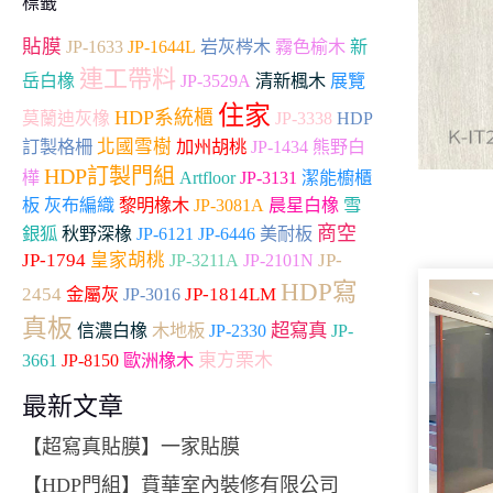
標籤
貼膜
JP-1633
JP-1644L
岩灰梣木
霧色榆木
新
連工帶料
岳白橡
JP-3529A
清新楓木
展覽
住家
HDP系統櫃
莫蘭迪灰橡
JP-3338
HDP
北國雪樹
加州胡桃
訂製格柵
JP-1434
熊野白
HDP訂製門組
Artfloor
樺
JP-3131
潔能櫥櫃
雪
板
灰布編織
黎明橡木
JP-3081A
晨星白橡
商空
銀狐
秋野深橡
JP-6121
JP-6446
美耐板
JP-1794
皇家胡桃
JP-
JP-3211A
JP-2101N
HDP寫
2454
JP-1814LM
金屬灰
JP-3016
真板
超寫真
木地板
JP-2330
JP-
信濃白橡
3661
東方栗木
JP-8150
歐洲橡木
最新文章
【超寫真貼膜】一家貼膜
【HDP門組】賁華室內裝修有限公司