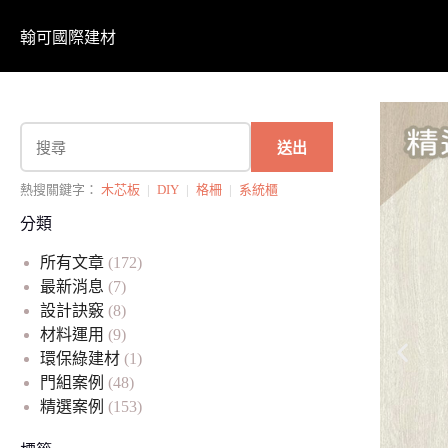
翰可國際建材
送出
熱搜關鍵字：
木芯板
|
DIY
|
格柵
|
系統櫃
分類
所有文章
(172)
最新消息
(7)
設計訣竅
(8)
材料運用
(9)
環保綠建材
(1)
門組案例
(48)
精選案例
(153)