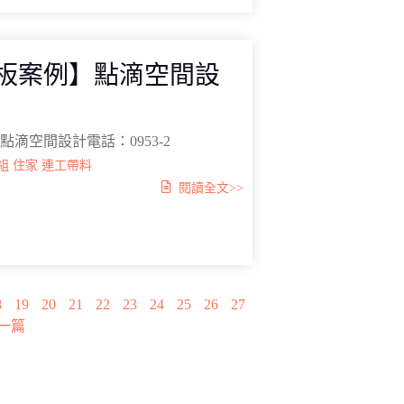
真板案例】點滴空間設
點滴空間設計電話：0953-2
組
住家
連工帶料
閱讀全文>>
8
19
20
21
22
23
24
25
26
27
一篇