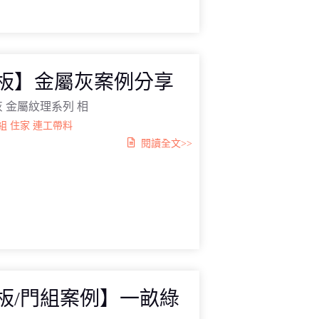
真板】金屬灰案例分享
金屬灰 金屬紋理系列 相
組
住家
連工帶料
閱讀全文>>
真板/門組案例】一畝綠