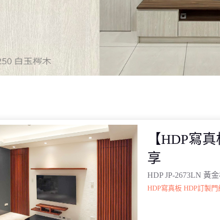
【HDP寫
享
HDP JP-2673LN
HDP寫真板
HDP訂製門