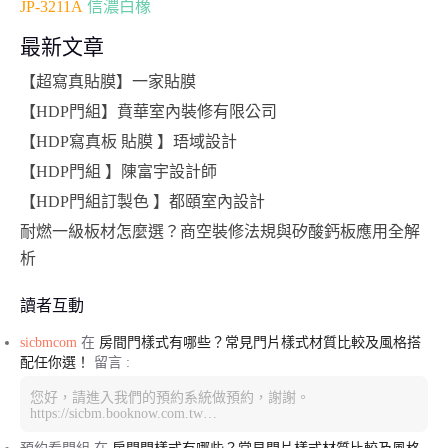
JP-3211A
信濃白橡
最新文章
【超寫真貼膜】一家貼膜
【HDP門組】賁華室內裝修有限公司
【HDP寫真板 貼膜 】珸域設計
【HDP門組 】陳富宇設計師
【HDP門組訂製色 】都頤室內設計
耐燃一級板材怎麼選？商空裝修法規與矽酸鈣板應用全解
析
讀者互動
sicbmcom
在
房間門樣式有哪些？常見門片樣式材質比較及風格搭
配任你選！
留言 :
您好，請進入我們的預約系統做預約，謝謝。
https://sicbm.booknow.com.tw…