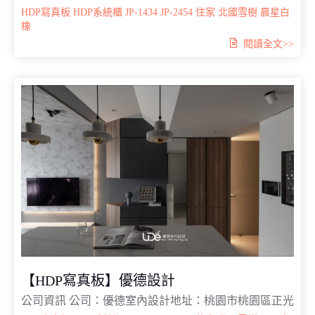
HDP寫真板
HDP系統櫃
JP-1434
JP-2454
住家
北國雪樹
晨星白
橡
閱讀全文>>
【HDP寫真板】優德設計
公司資訊 公司：優德室內設計地址：桃園市桃園區正光