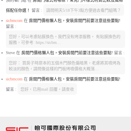
預約看門組
在
房間門樣式有哪些？常見門片樣式材質比較及風格
搭配任你選！
留言 :
請問明天5/18下午3點方便過去看門組嗎？
sicbmcom
在
房間門價格懶人包，安裝房間門前要注意這些要點!
留言 :
您好，可以考慮貼膜換色。我們沒有烤漆服務。 有貼膜換色的
服務，可參考: https://sicbm…
Steve
在
房間門價格懶人包，安裝房間門前要注意這些要點!
留言 :
您好： 買房子時原本的五個木門顏色偏暗黑，老慮將其噴烤為
較淡的顏色，請問像這樣的門板烤噴價格大概落…
sicbmcom
在
房間門價格懶人包，安裝房間門前要注意這些要點!
留言 :
您好，已用mail 回覆，請查收