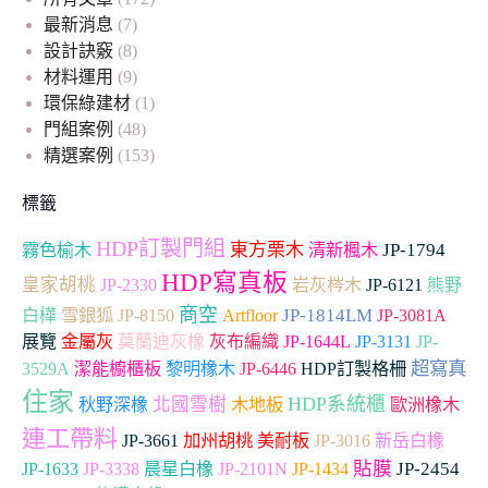
最新消息
(7)
設計訣竅
(8)
材料運用
(9)
環保綠建材
(1)
門組案例
(48)
精選案例
(153)
標籤
HDP訂製門組
東方栗木
JP-1794
霧色榆木
清新楓木
HDP寫真板
皇家胡桃
JP-2330
岩灰梣木
JP-6121
熊野
商空
雪銀狐
Artfloor
JP-1814LM
白樺
JP-8150
JP-3081A
展覽
金屬灰
莫蘭迪灰橡
灰布編織
JP-1644L
JP-3131
JP-
超寫真
3529A
潔能櫥櫃板
黎明橡木
JP-6446
HDP訂製格柵
住家
HDP系統櫃
北國雪樹
木地板
秋野深橡
歐洲橡木
連工帶料
JP-3661
加州胡桃
美耐板
JP-3016
新岳白橡
貼膜
JP-2454
JP-1633
JP-3338
晨星白橡
JP-2101N
JP-1434