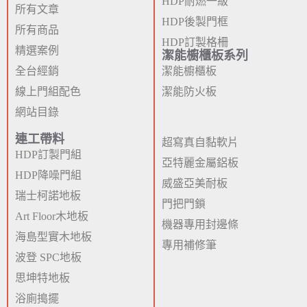
HDP耐燃一級
所有文章
HDP後製門框
所有商品
HDP訂製格柵
精選案例
潔能櫥櫃板系列
全台經銷
潔能櫥櫃板
線上門組配色
潔能防火板
網站目錄
連工帶料
超寫真自黏軟片
HDP訂製門組
亞特麗金屬鋁板
HDP降噪門組
威盛亞美耐板
瑞士柯諾地板
門把門鎖
Art Floor木地板
機器專用封邊條
海島型實木地板
專用補修筆
波登 SPC地板
思坤特地板
浴廁搗擺