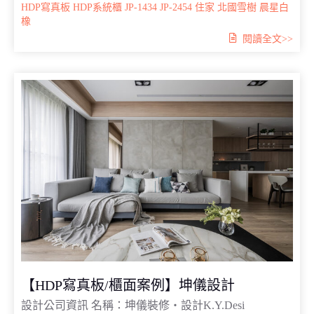
HDP寫真板
HDP系統櫃
JP-1434
JP-2454
住家
北國雪樹
晨星白
橡
閱讀全文>>
【HDP寫真板/櫃面案例】坤儀設計
設計公司資訊 名稱：坤儀裝修‧設計K.Y.Desi