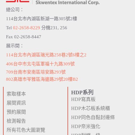
總公司：
114台北市內湖區新湖一路305號2樓
Tel
02-2658-8229
分機231, 256
Fax 02-2658-8447
展示間：
114台北市內湖區瑞光路258巷2號6樓之2
406台中市北屯區軍福十九路309號
709台南市安南區培安路293號
802高雄市苓雅區海邊路29號20樓B2
HDP系列
索取樣本
HDP寫真板
展間資訊
HDP木芯板系統櫃
預約展間
HDP同色自黏封邊條
檢測報告
HDP奈米強化
所有花色大圖瀏覽