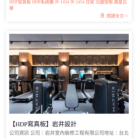
HDP寫真板
HDP系統櫃
JP-1434
JP-2454
住家
北國雪樹
晨星白
橡
閱讀全文>>
【HDP寫真板】岩井設計
公司資訊 公司：岩井室內裝修工程有限公司地址：台北