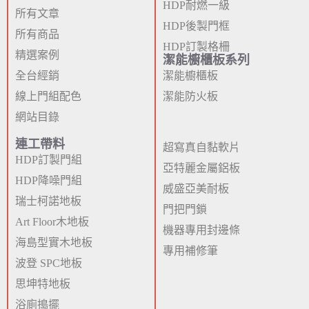
HDP耐燃一級
所有文章
HDP後製門框
所有商品
HDP訂製格柵
精選案例
潔能櫥櫃板系列
全台經銷
潔能櫥櫃板
線上門組配色
潔能防火板
網站目錄
連工帶料
超寫真自黏軟片
HDP訂製門組
亞特麗金屬鋁板
HDP降噪門組
威盛亞美耐板
瑞士柯諾地板
門把門鎖
Art Floor木地板
機器專用封邊條
海島型實木地板
專用補修筆
波登 SPC地板
思坤特地板
浴廁搗擺