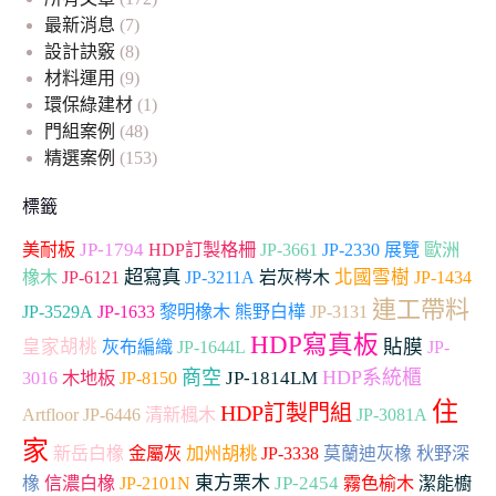
最新消息
(7)
設計訣竅
(8)
材料運用
(9)
環保綠建材
(1)
門組案例
(48)
精選案例
(153)
標籤
JP-1794
JP-3661
JP-2330
美耐板
HDP訂製格柵
展覽
歐洲
超寫真
北國雪樹
橡木
JP-6121
JP-3211A
岩灰梣木
JP-1434
連工帶料
JP-3529A
JP-1633
黎明橡木
熊野白樺
JP-3131
HDP寫真板
貼膜
皇家胡桃
灰布編織
JP-1644L
JP-
商空
HDP系統櫃
木地板
JP-1814LM
3016
JP-8150
住
HDP訂製門組
Artfloor
JP-6446
清新楓木
JP-3081A
家
加州胡桃
新岳白橡
金屬灰
JP-3338
莫蘭迪灰橡
秋野深
東方栗木
JP-2454
橡
信濃白橡
JP-2101N
霧色榆木
潔能櫥