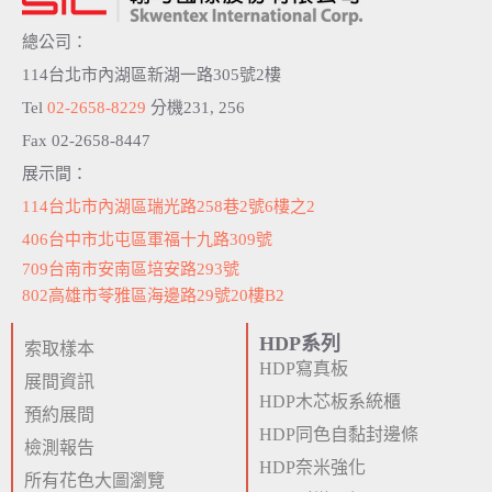
總公司：
114台北市內湖區新湖一路305號2樓
Tel
02-2658-8229
分機231, 256
Fax 02-2658-8447
展示間：
114台北市內湖區瑞光路258巷2號6樓之2
406台中市北屯區軍福十九路309號
709台南市安南區培安路293號
802高雄市苓雅區海邊路29號20樓B2
HDP系列
索取樣本
HDP寫真板
展間資訊
HDP木芯板系統櫃
預約展間
HDP同色自黏封邊條
檢測報告
HDP奈米強化
所有花色大圖瀏覽