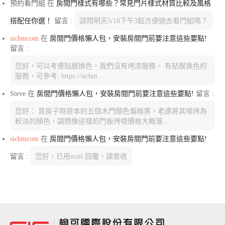
預約看門組
在
房間門樣式有哪些？常見門片樣式材質比較及風格
搭配任你選！
留言 :
請問明天5/18下午3點方便過去看門組嗎？
sicbmcom
在
房間門價格懶人包，安裝房間門前要注意這些要點!
留言 :
您好，可以考慮貼膜換色。我們沒有烤漆服務。 有貼膜換色的
服務，可參考: https://sicbm…
Steve
在
房間門價格懶人包，安裝房間門前要注意這些要點!
留言 :
您好： 買房子時原本的五個木門顏色偏暗黑，老慮將其噴烤為
較淡的顏色，請問像這樣的門板烤噴價格大概落…
sicbmcom
在
房間門價格懶人包，安裝房間門前要注意這些要點!
留言 :
您好，已用mail 回覆，請查收