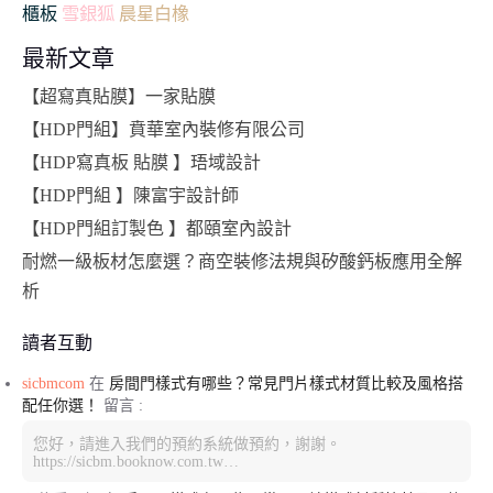
雪銀狐
櫃板
晨星白橡
最新文章
【超寫真貼膜】一家貼膜
【HDP門組】賁華室內裝修有限公司
【HDP寫真板 貼膜 】珸域設計
【HDP門組 】陳富宇設計師
【HDP門組訂製色 】都頤室內設計
耐燃一級板材怎麼選？商空裝修法規與矽酸鈣板應用全解
析
讀者互動
sicbmcom
在
房間門樣式有哪些？常見門片樣式材質比較及風格搭
配任你選！
留言 :
您好，請進入我們的預約系統做預約，謝謝。
https://sicbm.booknow.com.tw…