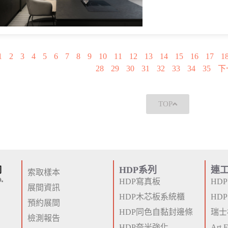
1
2
3
4
5
6
7
8
9
10
11
12
13
14
15
16
17
1
28
29
30
31
32
33
34
35
下
TOP
HDP系列
連
索取樣本
HDP寫真板
HD
展間資訊
HDP木芯板系統櫃
HD
預約展間
HDP同色自黏封邊條
瑞士
檢測報告
HDP奈米強化
Art