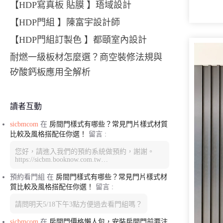
【HDP寫真板 貼膜 】珸域設計
【HDP門組 】陳富宇設計師
【HDP門組訂製色 】都頤室內設計
耐燃一級板材怎麼選？商空裝修法規與
矽酸鈣板應用全解析
讀者互動
sicbmcom
在
房間門樣式有哪些？常見門片樣式材質
比較及風格搭配任你選！
留言 :
您好，請進入我們的預約系統做預約，謝謝。
https://sicbm.booknow.com.tw…
預約看門組
在
房間門樣式有哪些？常見門片樣式材
質比較及風格搭配任你選！
留言 :
請問明天5/18下午3點方便過去看門組嗎？
sicbmcom
在
房間門價格懶人包，安裝房間門前要注