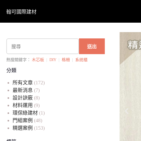
翰可國際建材
送出
熱搜關鍵字：
木芯板
|
DIY
|
格柵
|
系統櫃
分類
所有文章
(172)
最新消息
(7)
設計訣竅
(8)
材料運用
(9)
環保綠建材
(1)
門組案例
(48)
精選案例
(153)