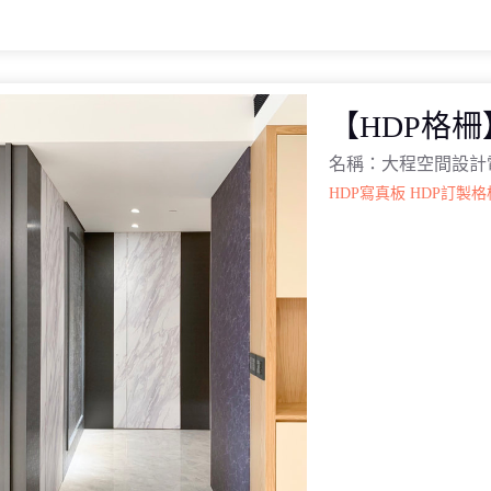
【HDP格
名稱：大程空間設計
HDP寫真板
HDP訂製格