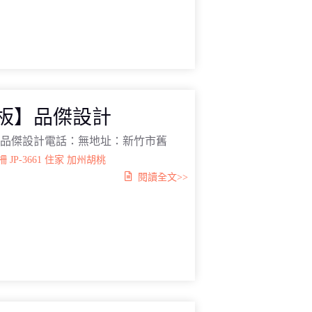
真板】品傑設計
：品傑設計電話：無地址：新竹市舊
柵
JP-3661
住家
加州胡桃
閱讀全文>>