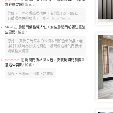
意這些要點!
留言 :
您好，可以考慮貼膜換色。我們沒有烤漆服務。
有貼膜換色的服務，可參考: https://sicbm…
Steve
在
房間門價格懶人包，安裝房間門前要注意這
些要點!
留言 :
您好： 買房子時原本的五個木門顏色偏暗黑，老
慮將其噴烤為較淡的顏色，請問像這樣的門板烤
噴價格大概落…
sicbmcom
在
房間門價格懶人包，安裝房間門前要注
意這些要點!
留言 :
您好，已用mail 回覆，請查收