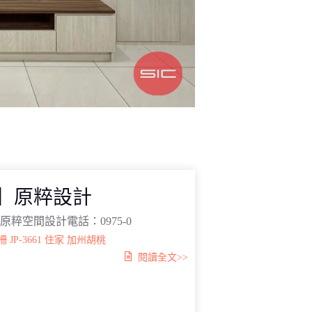
柵】原粹設計
原粹空間設計電話：0975-0
柵
JP-3661
住家
加州胡桃
閱讀全文>>