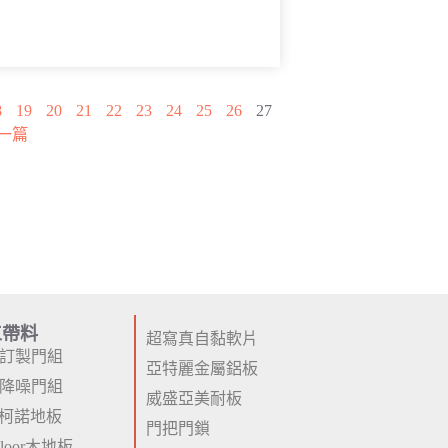
8
19
20
21
22
23
24
25
26
27
一篇
工帶料
超寫真自黏軟片
P訂製門組
亞特麗金屬鋁板
P降噪門組
威盛亞美耐板
柯諾地板
門把門鎖
 Floor木地板