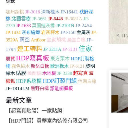
標籤
加州胡桃
JP-3016
清新楓木
JP-1644L
秋野深
北國雪樹
JP-3661
JP-
橡
JP-6446
JP-3081A
2330
JP-2454
JP-1633
莫蘭迪灰橡
JP-2101N
JP-1434
灰布編織
岩灰梣木
JP-8150
金屬灰
JP-
商空
Artfloor
皇家胡桃
JP-
3529A
晨星白橡
住家
連工帶料
1794
JP-3211A
JP-3131
HDP寫真板
東方栗木
展覽
HDP訂製格
柵
霧色榆木
新岳白橡
歐洲橡木
JP-6121
黎明
貼膜
超寫真
木地板
雪
橡木
美耐板
JP-3338
HDP訂製門組
HDP系統櫃
銀狐
信濃白橡
JP-1814LM
熊野白樺
潔能櫥櫃板
最新文章
【超寫真貼膜】一家貼膜
【HDP門組】賁華室內裝修有限公司