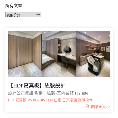
所有文章
【HDP寫真板】紘毅設計
設計公司資訊 名稱：紘毅•室內裝修 HY inte
HDP寫真板
JP-3037
JP-3338
住家
日光淺泥
黎明橡木
閱讀全文>>