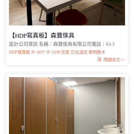
【HDP寫真板】森寶傢具
設計公司資訊 名稱：森寶傢具有限公司電話：03-3
HDP寫真板
JP-3037
JP-3338
住家
日光淺泥
黎明橡木
閱讀全文>>