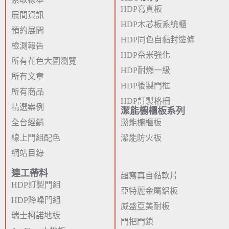
HDP寫真板
展間資訊
HDP木芯板系統櫃
預約展間
HDP同色自黏封邊條
檢測報告
HDP奈米強化
所有花色大圖瀏覽
HDP耐燃一級
所有文章
HDP後製門框
所有商品
HDP訂製格柵
精選案例
潔能櫥櫃板系列
全台經銷
潔能櫥櫃板
線上門組配色
潔能防火板
網站目錄
連工帶料
超寫真自黏軟片
HDP訂製門組
亞特麗金屬鋁板
HDP降噪門組
威盛亞美耐板
瑞士柯諾地板
門把門鎖