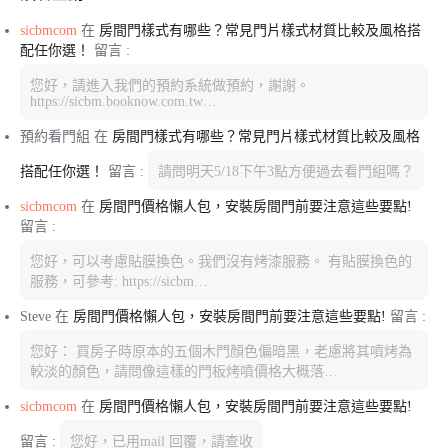
sicbmcom
在
房間門樣式有哪些？常見門片樣式材質比較及風格搭
配任你選！
留言 :
您好，請進入我們的預約系統做預約，謝謝。
https://sicbm.booknow.com.tw…
預約看門組
在
房間門樣式有哪些？常見門片樣式材質比較及風格
搭配任你選！
留言 :
請問明天5/18下午3點方便過去看門組嗎？
sicbmcom
在
房間門價格懶人包，安裝房間門前要注意這些要點!
留言 :
您好，可以考慮貼膜換色。我們沒有烤漆服務。 有貼膜換色的
服務，可參考: https://sicbm…
Steve
在
房間門價格懶人包，安裝房間門前要注意這些要點!
留言 :
您好： 買房子時原本的五個木門顏色偏暗黑，老慮將其噴烤為
較淡的顏色，請問像這樣的門板烤噴價格大概落…
sicbmcom
在
房間門價格懶人包，安裝房間門前要注意這些要點!
留言 :
您好，已用mail 回覆，請查收