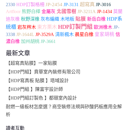
超寫真
2330
JP-2454
HDP訂製格柵
JP-3131
JP-3016
Artfloor
北國雪樹
熊野白樺
金屬灰
JP-3211A
JP-1434
莫蘭
貼膜
HDP系
木地板
迪灰橡
秋野深橡
灰布編織
新岳白橡
HDP訂製門組
統櫃
東方栗木
岩灰梣木
歐洲橡木
JP-
皇家胡桃
3338
JP-1644L
JP-3529A
清新楓木
晨星白橡
信
加州胡桃
JP-3661
濃白橡
最新文章
【超寫真貼膜】一家貼膜
【HDP門組】賁華室內裝修有限公司
【HDP寫真板 貼膜 】珸域設計
【HDP門組 】陳富宇設計師
【HDP門組訂製色 】都頤室內設計
耐燃一級板材怎麼選？商空裝修法規與矽酸鈣板應用全解
析
讀者互動