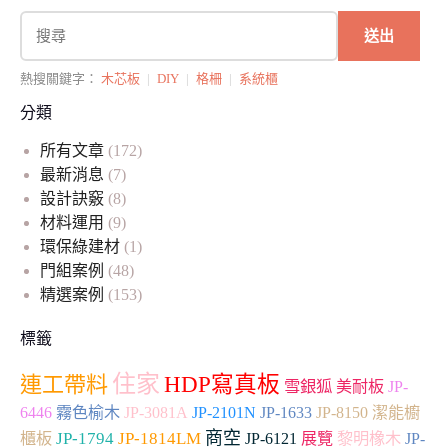
送出
熱搜關鍵字：
木芯板
|
DIY
|
格柵
|
系統櫃
分類
所有文章
(172)
最新消息
(7)
設計訣竅
(8)
材料運用
(9)
環保綠建材
(1)
門組案例
(48)
精選案例
(153)
標籤
住家
連工帶料
HDP寫真板
雪銀狐
美耐板
JP-
6446
霧色榆木
JP-3081A
JP-2101N
JP-1633
JP-8150
潔能櫥
商空
JP-1794
JP-1814LM
JP-
櫃板
JP-6121
展覽
黎明橡木