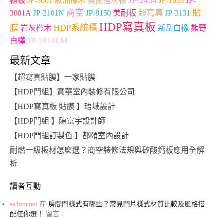
JP-3661
JP-2454
櫃板
歐洲橡木
莫蘭迪灰橡
JP-1633
JP-
商空
超寫真
貼
3081A
JP-2101N
JP-8150
美耐板
JP-3131
HDP寫真板
膜
HDP系統櫃
岩灰梣木
新岳白橡
熊野
JP-1814LM
白樺
最新文章
【超寫真貼膜】一家貼膜
【HDP門組】賁華室內裝修有限公司
【HDP寫真板 貼膜 】珸域設計
【HDP門組 】陳富宇設計師
【HDP門組訂製色 】都頤室內設計
耐燃一級板材怎麼選？商空裝修法規與矽酸鈣板應用全解
析
讀者互動
sicbmcom
在
房間門樣式有哪些？常見門片樣式材質比較及風格搭
配任你選！
留言 :