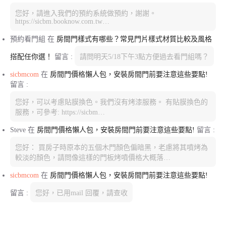
您好，請進入我們的預約系統做預約，謝謝。
https://sicbm.booknow.com.tw…
預約看門組
在
房間門樣式有哪些？常見門片樣式材質比較及風格
搭配任你選！
留言 :
請問明天5/18下午3點方便過去看門組嗎？
sicbmcom
在
房間門價格懶人包，安裝房間門前要注意這些要點!
留言 :
您好，可以考慮貼膜換色。我們沒有烤漆服務。 有貼膜換色的
服務，可參考: https://sicbm…
Steve
在
房間門價格懶人包，安裝房間門前要注意這些要點!
留言 :
您好： 買房子時原本的五個木門顏色偏暗黑，老慮將其噴烤為
較淡的顏色，請問像這樣的門板烤噴價格大概落…
sicbmcom
在
房間門價格懶人包，安裝房間門前要注意這些要點!
留言 :
您好，已用mail 回覆，請查收