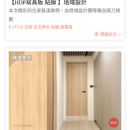
【HDP寫真板 貼膜 】珸域設計
本次精彩的住家裝潢案例，由珸域設計團隊親自操刀規
劃
K-IT250
住家
白玉梣木
貼膜
超寫真
閱讀全文>>