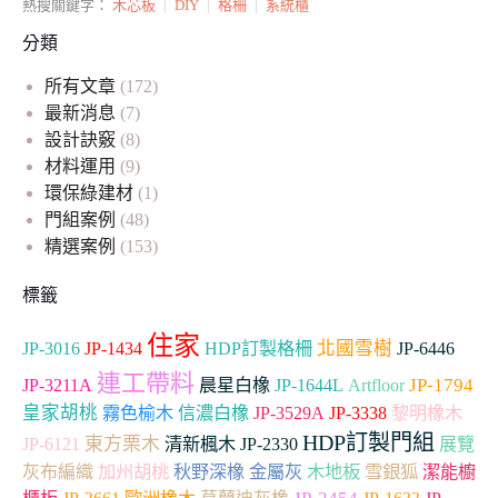
熱搜關鍵字：
木芯板
|
DIY
|
格柵
|
系統櫃
分類
所有文章
(172)
最新消息
(7)
設計訣竅
(8)
材料運用
(9)
環保綠建材
(1)
門組案例
(48)
精選案例
(153)
標籤
住家
北國雪樹
JP-3016
JP-1434
HDP訂製格柵
JP-6446
連工帶料
Artfloor
JP-1794
JP-3211A
晨星白橡
JP-1644L
皇家胡桃
霧色榆木
信濃白橡
JP-3529A
JP-3338
黎明橡木
HDP訂製門組
東方栗木
JP-2330
JP-6121
清新楓木
展覽
加州胡桃
木地板
雪銀狐
灰布編織
秋野深橡
金屬灰
潔能櫥