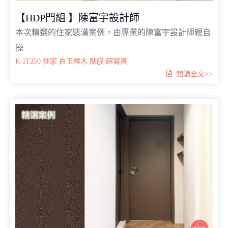
【HDP門組 】陳富宇設計師
本次精選的住家裝潢案例，由專業的陳富宇設計師親自
操
K-IT250
住家
白玉梣木
貼膜
超寫真
閱讀全文>>