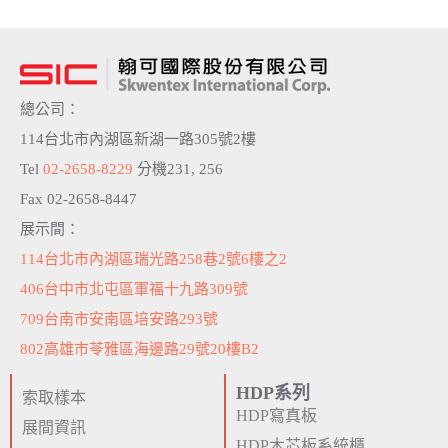
總公司：
114台北市內湖區新湖一路305號2樓
Tel
02-2658-8229
分機231, 256
Fax 02-2658-8447
展示間：
114台北市內湖區瑞光路258巷2號6樓之2
406台中市北屯區軍福十九路309號
709台南市安南區培安路293號
802高雄市苓雅區海邊路29號20樓B2
HDP系列
索取樣本
HDP寫真板
展間資訊
HDP木芯板系統櫃