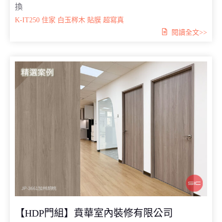
換
K-IT250
住家
白玉梣木
貼膜
超寫真
閱讀全文>>
【HDP門組】賁華室內裝修有限公司