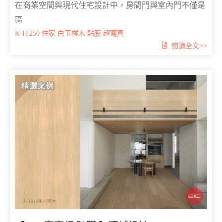
在商業空間與現代住宅設計中，房間門與室內門不僅是
區
K-IT250
住家
白玉梣木
貼膜
超寫真
閱讀全文>>