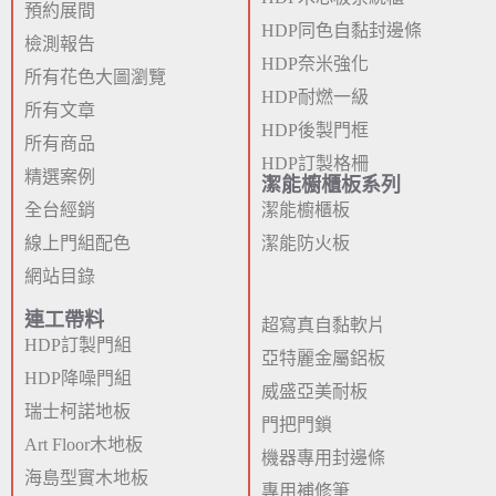
預約展間
HDP同色自黏封邊條
檢測報告
HDP奈米強化
所有花色大圖瀏覽
HDP耐燃一級
所有文章
HDP後製門框
所有商品
HDP訂製格柵
精選案例
潔能櫥櫃板系列
全台經銷
潔能櫥櫃板
線上門組配色
潔能防火板
網站目錄
連工帶料
超寫真自黏軟片
HDP訂製門組
亞特麗金屬鋁板
HDP降噪門組
威盛亞美耐板
瑞士柯諾地板
門把門鎖
Art Floor木地板
機器專用封邊條
海島型實木地板
專用補修筆