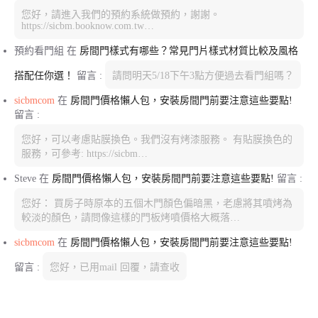
您好，請進入我們的預約系統做預約，謝謝。
https://sicbm.booknow.com.tw…
預約看門組
在
房間門樣式有哪些？常見門片樣式材質比較及風格
搭配任你選！
留言 :
請問明天5/18下午3點方便過去看門組嗎？
sicbmcom
在
房間門價格懶人包，安裝房間門前要注意這些要點!
留言 :
您好，可以考慮貼膜換色。我們沒有烤漆服務。 有貼膜換色的
服務，可參考: https://sicbm…
Steve
在
房間門價格懶人包，安裝房間門前要注意這些要點!
留言 :
您好： 買房子時原本的五個木門顏色偏暗黑，老慮將其噴烤為
較淡的顏色，請問像這樣的門板烤噴價格大概落…
sicbmcom
在
房間門價格懶人包，安裝房間門前要注意這些要點!
留言 :
您好，已用mail 回覆，請查收