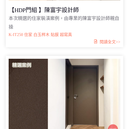
【HDP門組 】陳富宇設計師
本次精選的住家裝潢案例，由專業的陳富宇設計師親自
操
K-IT250
住家
白玉梣木
貼膜
超寫真
閱讀全文>>