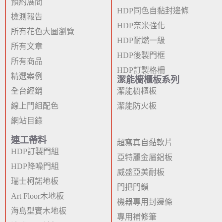
預約展間
HDP同色自黏封邊條
檢測報告
HDP奈米強化
所有花色大圖瀏覽
HDP耐燃一級
所有文章
HDP後製門框
所有商品
HDP訂製格柵
精選案例
潔能櫥櫃板系列
全台經銷
潔能櫥櫃板
線上門組配色
潔能防火板
網站目錄
連工帶料
超寫真自黏軟片
HDP訂製門組
亞特麗金屬鋁板
HDP降噪門組
威盛亞美耐板
瑞士柯諾地板
門把門鎖
Art Floor木地板
機器專用封邊條
海島型實木地板
專用補修筆