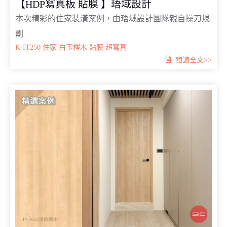
【HDP寫真板 貼膜 】珸域設計
本次精彩的住家裝潢案例，由珸域設計團隊親自操刀規
劃
K-IT250
住家
白玉梣木
貼膜
超寫真
閱讀全文>>