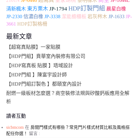
皇家胡桃
2101N
JP-6446
黎明橡木
JP-1644L
HDP訂製門組
東方栗木
JP-1794
清新楓木
晨星白橡
JP-2330
JP-
信濃白橡
JP-3338
潔能櫥櫃板
岩灰梣木
JP-1633
3661
HDP訂製格柵
最新文章
【超寫真貼膜】一家貼膜
【HDP門組】賁華室內裝修有限公司
【HDP寫真板 貼膜 】珸域設計
【HDP門組 】陳富宇設計師
【HDP門組訂製色 】都頤室內設計
耐燃一級板材怎麼選？商空裝修法規與矽酸鈣板應用全解
析
讀者互動
sicbmcom
在
房間門樣式有哪些？常見門片樣式材質比較及風格搭
配任你選！
留言 :