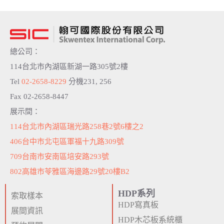
總公司：
114台北市內湖區新湖一路305號2樓
Tel
02-2658-8229
分機231, 256
Fax 02-2658-8447
展示間：
114台北市內湖區瑞光路258巷2號6樓之2
406台中市北屯區軍福十九路309號
709台南市安南區培安路293號
802高雄市苓雅區海邊路29號20樓B2
HDP系列
索取樣本
HDP寫真板
展間資訊
HDP木芯板系統櫃