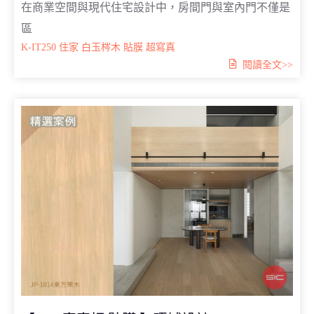
在商業空間與現代住宅設計中，房間門與室內門不僅是
區
K-IT250
住家
白玉梣木
貼膜
超寫真
閱讀全文>>