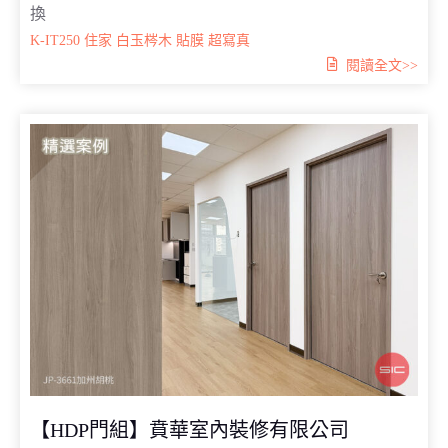
換
K-IT250
住家
白玉梣木
貼膜
超寫真
閱讀全文>>
【HDP門組】賁華室內裝修有限公司