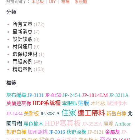
熱搜關鍵字：
木芯板
|
DIY
|
格柵
|
系統櫃
分類
所有文章
(172)
最新消息
(7)
設計訣竅
(8)
材料運用
(9)
環保綠建材
(1)
門組案例
(48)
精選案例
(153)
標籤
JP-2454
JP-1814LM
灰布編織
JP-3131
JP-8150
JP-3211A
HDP系統櫃
貼膜
雪銀狐
木地板
莫蘭迪灰橡
歐洲橡木
住家
連工帶料
北
JP-1434
美耐板
JP-3081A
新岳白橡
HDP寫真板
國雪樹
Artfloor
霧色榆木
JP-3529A
展覽
加州胡桃
熊野白樺
JP-3016
秋野深橡
JP-6121
金屬灰
JP-
超寫真
商空