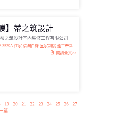
膜】蒂之筑設計
：蒂之筑設計室內裝修工程有限公司
P-3529A
住家
信濃白橡
皇家胡桃
連工帶料
閱讀全文>>
8
19
20
21
22
23
24
25
26
27
一篇