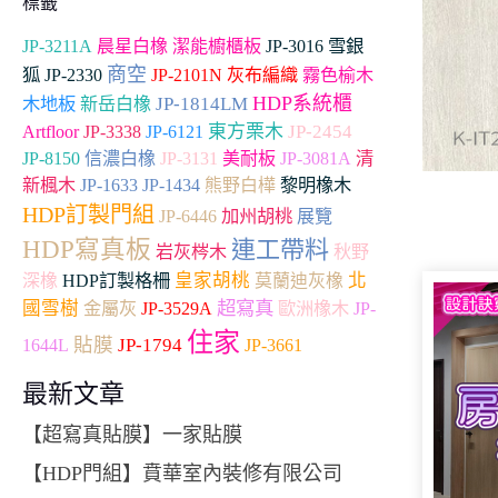
標籤
雪銀
JP-3211A
晨星白橡
潔能櫥櫃板
JP-3016
商空
狐
JP-2330
JP-2101N
灰布編織
霧色榆木
HDP系統櫃
木地板
JP-1814LM
新岳白橡
Artfloor
東方栗木
JP-2454
JP-3338
JP-6121
JP-8150
信濃白橡
JP-3131
美耐板
JP-3081A
清
新楓木
JP-1633
JP-1434
熊野白樺
黎明橡木
HDP訂製門組
加州胡桃
JP-6446
展覽
HDP寫真板
連工帶料
岩灰梣木
秋野
皇家胡桃
北
深橡
HDP訂製格柵
莫蘭迪灰橡
超寫真
國雪樹
金屬灰
JP-3529A
歐洲橡木
JP-
住家
貼膜
JP-1794
JP-3661
1644L
最新文章
【超寫真貼膜】一家貼膜
【HDP門組】賁華室內裝修有限公司