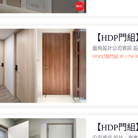
【HDP門
面角設計公司資訊 設
HDP訂製門組
JP-1794
J
【HDP門
公司資訊 設計：奇寓空