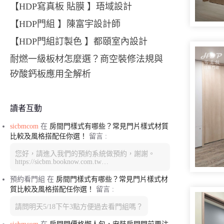
【HDP寫真板 貼膜 】珸域設計
【HDP門組 】陳富宇設計師
【HDP門組訂製色 】都頤室內設計
耐燃一級板材怎麼選？商空裝修法規與
矽酸鈣板應用全解析
讀者互動
sicbmcom
在
房間門樣式有哪些？常見門片樣式材質
比較及風格搭配任你選！
留言 :
您好，請進入我們的預約系統做預約，謝謝。
https://sicbm.booknow.com.tw…
預約看門組
在
房間門樣式有哪些？常見門片樣式材
質比較及風格搭配任你選！
留言 :
請問明天5/18下午3點方便過去看門組嗎？