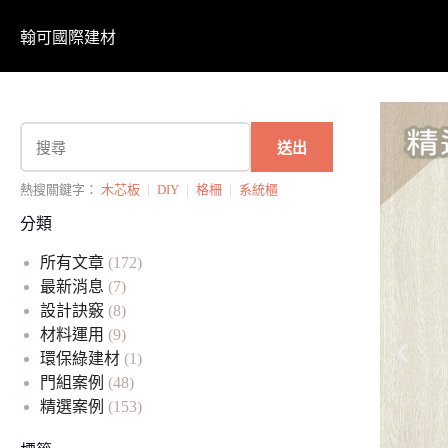
翰可國際建材
送出
熱搜關鍵字：
木芯板
|
DIY
|
格柵
|
系統櫃
分類
所有文章
(172)
最新消息
(7)
設計訣竅
(8)
材料運用
(9)
環保綠建材
(1)
門組案例
(48)
精選案例
(153)