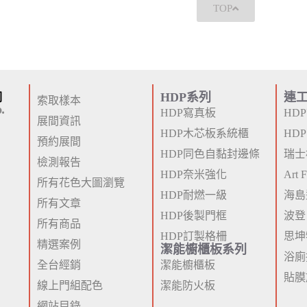
TOP
HDP系列
連
索取樣本
HDP寫真板
HD
展間資訊
HDP木芯板系統櫃
HD
預約展間
HDP同色自黏封邊條
瑞士
檢測報告
HDP奈米強化
Art
所有花色大圖瀏覽
HDP耐燃一級
海島
所有文章
HDP後製門框
波登
所有商品
HDP訂製格柵
思坤
精選案例
潔能櫥櫃板系列
浴廁
全台經銷
潔能櫥櫃板
貼膜
線上門組配色
潔能防火板
網站目錄