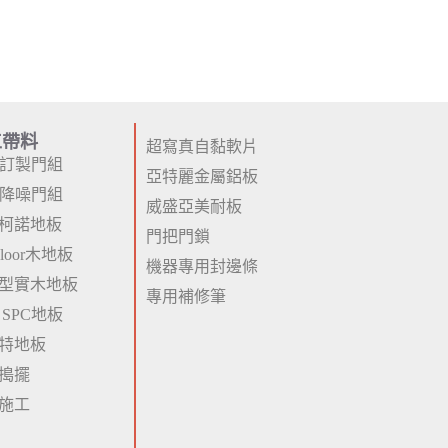
工帶料
超寫真自黏軟片
P訂製門組
亞特麗金屬鋁板
P降噪門組
威盛亞美耐板
柯諾地板
門把門鎖
 Floor木地板
機器專用封邊條
型實木地板
專用補修筆
 SPC地板
特地板
搗擺
施工