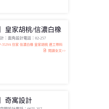
組】皇家胡桃/信濃白橡
計：面角設計電話：02-257
P-3529A
住家
信濃白橡
皇家胡桃
連工帶料
閱讀全文>>
組】奇寓設計
間設計電話：0975-257