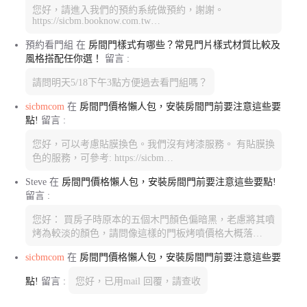
您好，請進入我們的預約系統做預約，謝謝。
https://sicbm.booknow.com.tw…
預約看門組
在
房間門樣式有哪些？常見門片樣式材質比較及
風格搭配任你選！
留言 :
請問明天5/18下午3點方便過去看門組嗎？
sicbmcom
在
房間門價格懶人包，安裝房間門前要注意這些要
點!
留言 :
您好，可以考慮貼膜換色。我們沒有烤漆服務。 有貼膜換
色的服務，可參考: https://sicbm…
Steve
在
房間門價格懶人包，安裝房間門前要注意這些要點!
留言 :
您好： 買房子時原本的五個木門顏色偏暗黑，老慮將其噴
烤為較淡的顏色，請問像這樣的門板烤噴價格大概落…
sicbmcom
在
房間門價格懶人包，安裝房間門前要注意這些要
點!
留言 :
您好，已用mail 回覆，請查收