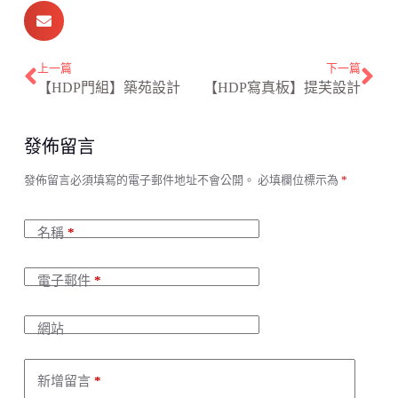
上一篇
下一篇
【HDP門組】築苑設計
【HDP寫真板】提芙設計
發佈留言
A
發佈留言必須填寫的電子郵件地址不會公開。
必填欄位標示為
*
l
t
e
名稱
*
r
n
a
電子郵件
*
t
i
v
網站
e
:
新增留言
*