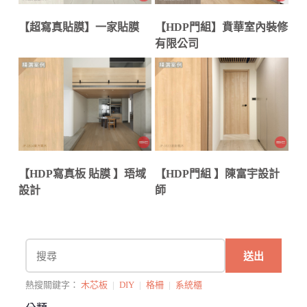
【超寫真貼膜】一家貼膜
【HDP門組】賁華室內裝修
有限公司
【HDP寫真板 貼膜 】珸域
【HDP門組 】陳富宇設計
設計
師
送出
熱搜關鍵字：
木芯板
|
DIY
|
格柵
|
系統櫃