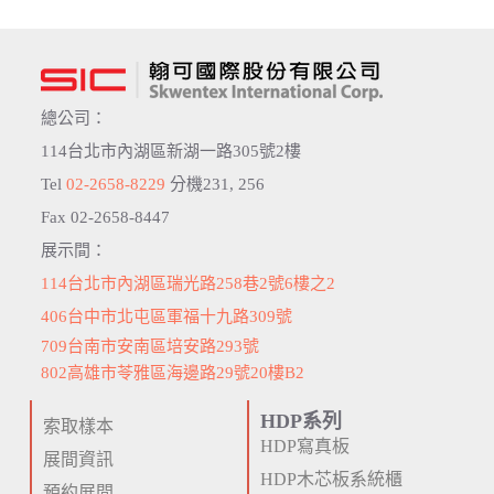
總公司：
114台北市內湖區新湖一路305號2樓
Tel
02-2658-8229
分機231, 256
Fax 02-2658-8447
展示間：
114台北市內湖區瑞光路258巷2號6樓之2
406台中市北屯區軍福十九路309號
709台南市安南區培安路293號
802高雄市苓雅區海邊路29號20樓B2
HDP系列
索取樣本
HDP寫真板
展間資訊
HDP木芯板系統櫃
預約展間