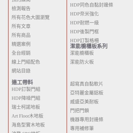
HDP同色自黏封邊條
檢測報告
HDP奈米強化
所有花色大圖瀏覽
HDP耐燃一級
所有文章
HDP後製門框
所有商品
HDP訂製格柵
精選案例
潔能櫥櫃板系列
全台經銷
潔能櫥櫃板
線上門組配色
潔能防火板
網站目錄
連工帶料
超寫真自黏軟片
HDP訂製門組
亞特麗金屬鋁板
HDP降噪門組
威盛亞美耐板
瑞士柯諾地板
門把門鎖
Art Floor木地板
機器專用封邊條
海島型實木地板
專用補修筆