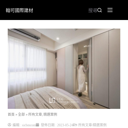
翰可國際建材
搜尋
首頁
> 全部
>
所有文章
,
精選案例
編輯 :
sicbmcom
發佈日期 :
2023-05-24
所有文章
/
精選案例