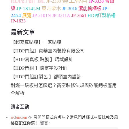
連工帶料
HDP訂製門組
JP-2330
雪銀
JP-3338
狐
JP-1814LM
東方栗木
JP-
JP-3016
潔能櫥櫃板
2454
JP-3661
展覽
JP-2101N
JP-3211A
HDP訂製格柵
JP-1633
最新文章
【超寫真貼膜】一家貼膜
【HDP門組】賁華室內裝修有限公司
【HDP寫真板 貼膜 】珸域設計
【HDP門組 】陳富宇設計師
【HDP門組訂製色 】都頤室內設計
耐燃一級板材怎麼選？商空裝修法規與矽酸鈣板應用
全解析
讀者互動
sicbmcom
在
房間門樣式有哪些？常見門片樣式材質比較及風
格搭配任你選！
留言 :