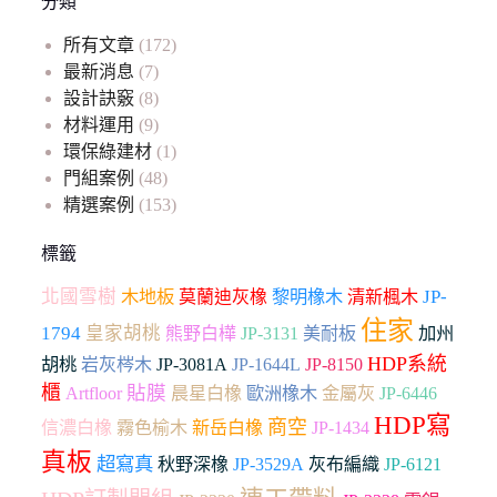
分類
所有文章
(172)
最新消息
(7)
設計訣竅
(8)
材料運用
(9)
環保綠建材
(1)
門組案例
(48)
精選案例
(153)
標籤
北國雪樹
木地板
JP-
莫蘭迪灰橡
黎明橡木
清新楓木
住家
1794
皇家胡桃
加州
熊野白樺
JP-3131
美耐板
HDP系統
胡桃
岩灰梣木
JP-3081A
JP-1644L
JP-8150
櫃
貼膜
Artfloor
晨星白橡
歐洲橡木
金屬灰
JP-6446
HDP寫
商空
信濃白橡
霧色榆木
新岳白橡
JP-1434
真板
超寫真
秋野深橡
JP-3529A
灰布編織
JP-6121