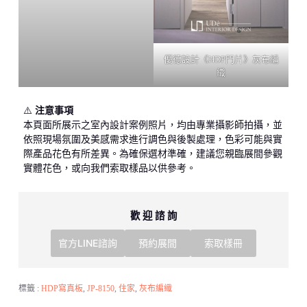
優德設計《HDP門片》灰布編
織
⚠️
注意事項
本頁面所展示之室內設計案例照片，均由專業攝影師拍攝，並
依照現場氛圍及美感需求進行調色與後製處理，色彩可能與實
際產品花色有所差異。為確保選材準確，建議您親臨展間參觀
實體花色，或向我們索取樣品以供參考。
歡 迎 諮 詢
官方LINE諮詢
預約展間
索取樣冊
標籤 :
HDP寫真板
,
JP-8150
,
住家
,
灰布編織