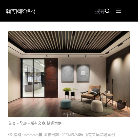
翰可國際建材
搜尋
首頁
> 全部
>
所有文章
,
精選案例
編輯 :
sicbmcom
發佈日期 :
2023-05-24
所有文章
/
精選案例