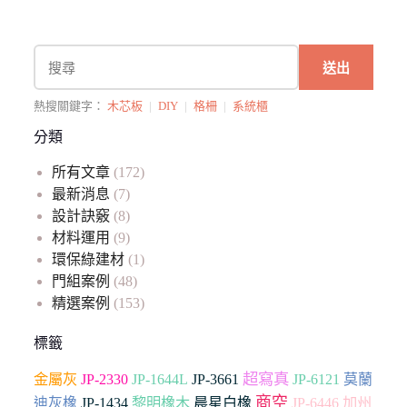
送出
熱搜關鍵字：
木芯板
|
DIY
|
格柵
|
系統櫃
分類
所有文章
(172)
最新消息
(7)
設計訣竅
(8)
材料運用
(9)
環保綠建材
(1)
門組案例
(48)
精選案例
(153)
標籤
超寫真
JP-2330
JP-3661
金屬灰
JP-1644L
JP-6121
莫蘭
商空
加州
迪灰橡
JP-1434
黎明橡木
晨星白橡
JP-6446