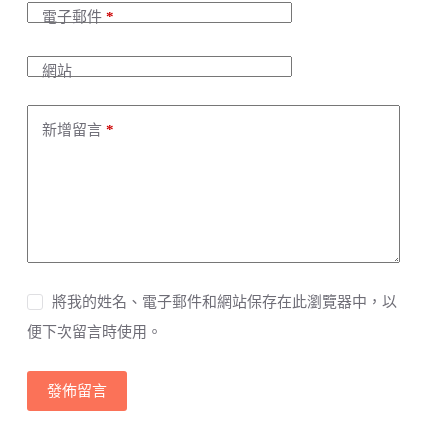
a
電子郵件
*
t
i
v
網站
e
:
新增留言
*
將我的姓名、電子郵件和網站保存在此瀏覽器中，以
便下次留言時使用。
發佈留言