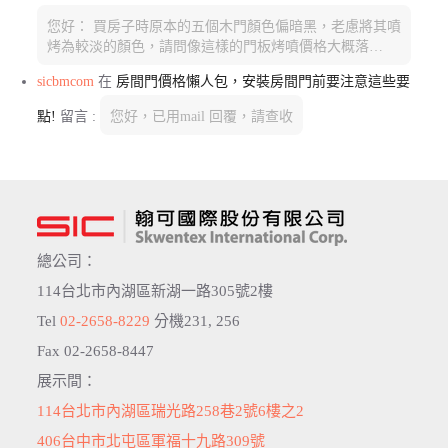
您好： 買房子時原本的五個木門顏色偏暗黑，老慮將其噴
烤為較淡的顏色，請問像這樣的門板烤噴價格大概落…
sicbmcom
在
房間門價格懶人包，安裝房間門前要注意這些要
點!
留言 :
您好，已用mail 回覆，請查收
總公司：
114台北市內湖區新湖一路305號2樓
Tel
02-2658-8229
分機231, 256
Fax 02-2658-8447
展示間：
114台北市內湖區瑞光路258巷2號6樓之2
406台中市北屯區軍福十九路309號