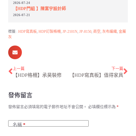
2026-07-24
【HDP門組 】陳富宇設計師
2026-07-21
標籤 :
HDP寫真板
,
HDP訂製格柵
,
JP-2101N
,
JP-8150
,
商空
,
灰布編織
,
金屬
灰
上一篇
下一篇
【HDP格柵】承昊裝修
【HDP寫真板】值得家具
發佈留言
A
發佈留言必須填寫的電子郵件地址不會公開。
必填欄位標示為
*
l
t
e
名稱
*
r
n