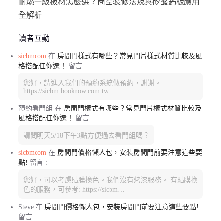
耐燃一級板材怎麼選？商空裝修法規與矽酸鈣板應用
全解析
讀者互動
sicbmcom
在
房間門樣式有哪些？常見門片樣式材質比較及風
格搭配任你選！
留言 :
您好，請進入我們的預約系統做預約，謝謝。
https://sicbm.booknow.com.tw…
預約看門組
在
房間門樣式有哪些？常見門片樣式材質比較及
風格搭配任你選！
留言 :
請問明天5/18下午3點方便過去看門組嗎？
sicbmcom
在
房間門價格懶人包，安裝房間門前要注意這些要
點!
留言 :
您好，可以考慮貼膜換色。我們沒有烤漆服務。 有貼膜換
色的服務，可參考: https://sicbm…
Steve
在
房間門價格懶人包，安裝房間門前要注意這些要點!
留言 :