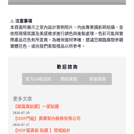
⚠️
注意事項
本頁面所展示之室內設計案例照片，均由專業攝影師拍攝，並
依照現場氛圍及美感需求進行調色與後製處理，色彩可能與實
際產品花色有所差異。為確保選材準確，建議您親臨展間參觀
實體花色，或向我們索取樣品以供參考。
歡 迎 諮 詢
官方LINE諮詢
預約展間
索取樣冊
更多文章
【超寫真貼膜】一家貼膜
2026-07-29
【HDP門組】賁華室內裝修有限公司
2026-07-27
【HDP寫真板 貼膜 】珸域設計