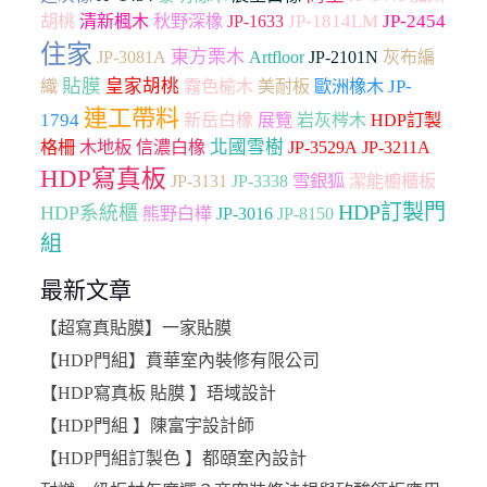
胡桃
JP-1814LM
JP-2454
清新楓木
秋野深橡
JP-1633
住家
東方栗木
Artfloor
JP-3081A
JP-2101N
灰布編
貼膜
皇家胡桃
JP-
織
霧色榆木
美耐板
歐洲橡木
連工帶料
1794
新岳白橡
展覽
岩灰梣木
HDP訂製
木地板
北國雪樹
格柵
信濃白橡
JP-3529A
JP-3211A
HDP寫真板
雪銀狐
JP-3131
JP-3338
潔能櫥櫃板
HDP訂製門
HDP系統櫃
熊野白樺
JP-3016
JP-8150
組
最新文章
【超寫真貼膜】一家貼膜
【HDP門組】賁華室內裝修有限公司
【HDP寫真板 貼膜 】珸域設計
【HDP門組 】陳富宇設計師
【HDP門組訂製色 】都頤室內設計