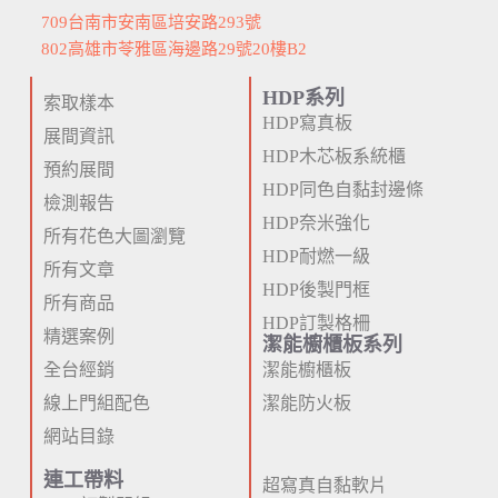
709台南市安南區培安路293號
802高雄市苓雅區海邊路29號20樓B2
HDP系列
索取樣本
HDP寫真板
展間資訊
HDP木芯板系統櫃
預約展間
HDP同色自黏封邊條
檢測報告
HDP奈米強化
所有花色大圖瀏覽
HDP耐燃一級
所有文章
HDP後製門框
所有商品
HDP訂製格柵
精選案例
潔能櫥櫃板系列
全台經銷
潔能櫥櫃板
線上門組配色
潔能防火板
網站目錄
連工帶料
超寫真自黏軟片