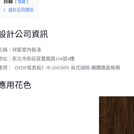
目錄
隱藏
1.
設計公司資訊
設計公司資訊
名稱：祥鉅室內裝潢
地址：新北市新莊區雙鳳路104號4樓
應用：《HDP寫真板》JP-2693MN 英式胡桃-櫃體牆面格柵
應用花色