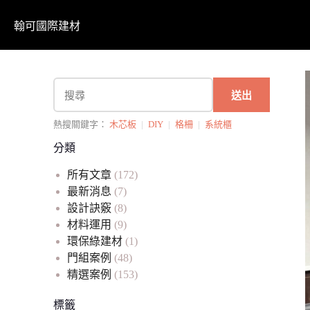
翰可國際建材
送出
熱搜關鍵字：
木芯板
|
DIY
|
格柵
|
系統櫃
分類
所有文章
(172)
最新消息
(7)
設計訣竅
(8)
材料運用
(9)
環保綠建材
(1)
門組案例
(48)
精選案例
(153)
標籤