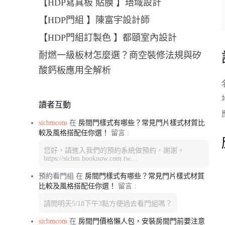
【HDP寫真板 貼膜 】珸域設計
【HDP門組 】陳富宇設計師
【HDP門組訂製色 】都頤室內設計
耐燃一級板材怎麼選？商空裝修法規與矽
酸鈣板應用全解析
讀者互動
sicbmcom
在
房間門樣式有哪些？常見門片樣式材質比
較及風格搭配任你選！
留言 :
您好，請進入我們的預約系統做預約，謝謝。
https://sicbm.booknow.com.tw…
預約看門組
在
房間門樣式有哪些？常見門片樣式材質
比較及風格搭配任你選！
留言 :
請問明天5/18下午3點方便過去看門組嗎？
sicbmcom
在
房間門價格懶人包，安裝房間門前要注意