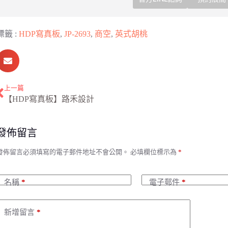
標籤 :
HDP寫真板
,
JP-2693
,
商空
,
英式胡桃
上一篇
【HDP寫真板】路禾設計
發佈留言
A
發佈留言必須填寫的電子郵件地址不會公開。
必填欄位標示為
*
名稱
*
電子郵件
*
n
新增留言
*