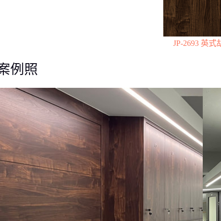
JP-2693 英
案例照