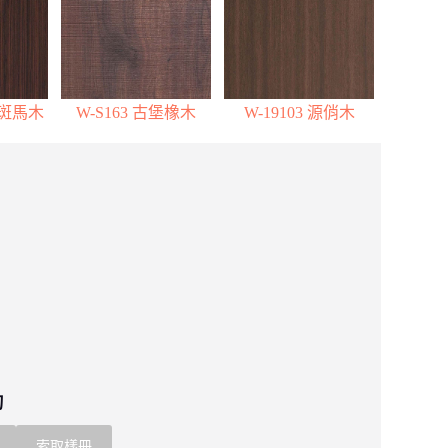
棕斑馬木
W-S163 古堡橡木
W-19103 源俏木
詢
索取樣冊