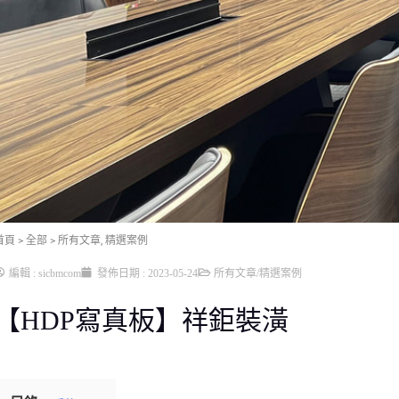
首頁
> 全部
>
所有文章
,
精選案例
編輯 :
sicbmcom
發佈日期 :
2023-05-24
所有文章
/
精選案例
【HDP寫真板】祥鉅裝潢