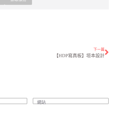
下一篇
【HDP寫真板】垣本設計
網站