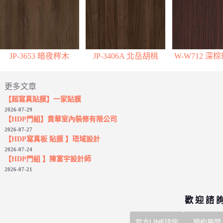
JP-3653 暗夜梣木
JP-3406A 北岳胡桃
W-W712 深
更多文章
【超寫真貼膜】一家貼膜
2026-07-29
【HDP門組】賁華室內裝修有限公司
2026-07-27
【HDP寫真板 貼膜 】珸域設計
2026-07-24
【HDP門組 】陳富宇設計師
2026-07-21
歡 迎 諮 
官方LINE諮詢
預約展間