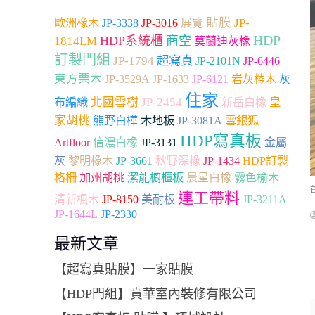
貼膜
JP-
歐洲橡木
JP-3338
JP-3016
展覽
HDP
HDP系統櫃
商空
1814LM
莫蘭迪灰橡
訂製門組
超寫真
JP-1794
JP-2101N
JP-6446
東方栗木
JP-3529A
JP-1633
JP-6121
岩灰梣木
灰
住家
北國雪樹
JP-2454
皇
布編織
新岳白橡
家胡桃
木地板
雪銀狐
熊野白樺
JP-3081A
HDP寫真板
Artfloor
信濃白橡
JP-3131
金屬
JP-3661
灰
黎明橡木
秋野深橡
JP-1434
HDP訂製
加州胡桃
格柵
潔能櫥櫃板
晨星白橡
霧色榆木
連工帶料
清新楓木
JP-8150
美耐板
JP-3211A
JP-2330
JP-1644L
最新文章
【超寫真貼膜】一家貼膜
【HDP門組】賁華室內裝修有限公司