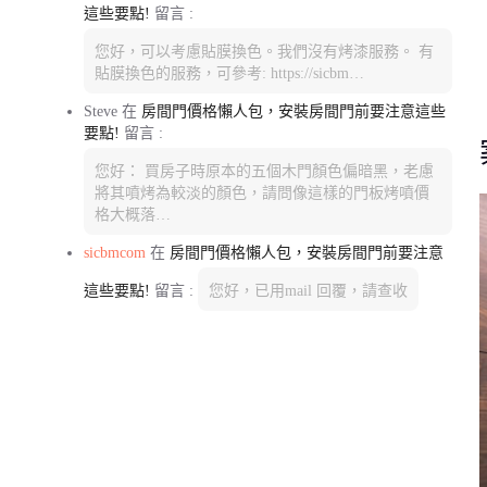
這些要點!
留言 :
您好，可以考慮貼膜換色。我們沒有烤漆服務。 有
貼膜換色的服務，可參考: https://sicbm…
Steve
在
房間門價格懶人包，安裝房間門前要注意這些
要點!
留言 :
您好： 買房子時原本的五個木門顏色偏暗黑，老慮
將其噴烤為較淡的顏色，請問像這樣的門板烤噴價
格大概落…
sicbmcom
在
房間門價格懶人包，安裝房間門前要注意
這些要點!
留言 :
您好，已用mail 回覆，請查收