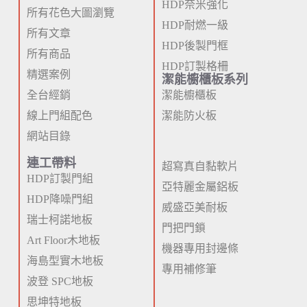
HDP奈米強化
所有花色大圖瀏覽
HDP耐燃一級
所有文章
HDP後製門框
所有商品
HDP訂製格柵
精選案例
潔能櫥櫃板系列
全台經銷
潔能櫥櫃板
線上門組配色
潔能防火板
網站目錄
連工帶料
超寫真自黏軟片
HDP訂製門組
亞特麗金屬鋁板
HDP降噪門組
威盛亞美耐板
瑞士柯諾地板
門把門鎖
Art Floor木地板
機器專用封邊條
海島型實木地板
專用補修筆
波登 SPC地板
思坤特地板