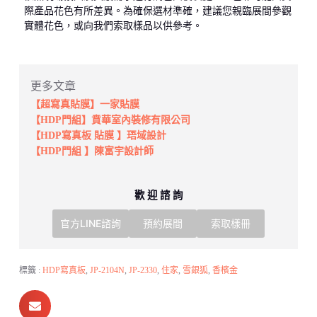
際產品花色有所差異。為確保選材準確，建議您親臨展間參觀
實體花色，或向我們索取樣品以供參考。
更多文章
【超寫真貼膜】一家貼膜
【HDP門組】賁華室內裝修有限公司
【HDP寫真板 貼膜 】珸域設計
【HDP門組 】陳富宇設計師
歡 迎 諮 詢
官方LINE諮詢
預約展間
索取樣冊
標籤 :
HDP寫真板
,
JP-2104N
,
JP-2330
,
住家
,
雪銀狐
,
香檳金