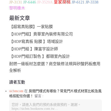
皇家胡桃
JP-3131
JP-6446
JP-3529A
JP-6121
JP-3338
黎明橡木
最新文章
【超寫真貼膜】一家貼膜
【HDP門組】賁華室內裝修有限公司
【HDP寫真板 貼膜 】珸域設計
【HDP門組 】陳富宇設計師
【HDP門組訂製色 】都頤室內設計
耐燃一級板材怎麼選？商空裝修法規與矽酸鈣板應用
全解析
讀者互動
sicbmcom
在
房間門樣式有哪些？常見門片樣式材質比較及風
格搭配任你選！
留言 :
您好，請進入我們的預約系統做預約，謝謝。
https://sicbm.booknow.com.tw…