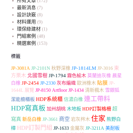
所有文章
(172)
最新消息
(7)
設計訣竅
(8)
材料運用
(9)
環保綠建材
(1)
門組案例
(48)
精選案例
(153)
標籤
JP-1814LM
東
JP-3081A
JP-2101N
秋野深橡
JP-3016
方栗木
北國雪樹
JP-1794
霧色榆木
莫蘭迪灰橡
晨星
貼膜
JP-2454
JP-2330
白橡
灰布編織
歐洲橡木
JP-
Artfloor
雪銀狐
1644L
展覽
JP-8150
JP-1434
清新楓木
連工帶料
HDP系統櫃
潔能櫥櫃板
信濃白橡
HDP寫真板
超
加州胡桃
木地板
HDP訂製格柵
住家
寫真
商空
JP-3661
新岳白橡
岩灰梣木
熊野白
HDP訂製門組
樺
JP-1633
金屬灰
JP-3211A
美耐板