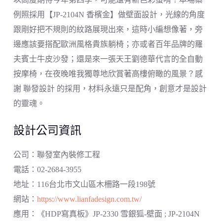
例照採用【JP-2104N 香檳金】做壁面設計，光線的角度
跟剛好把不規則的紋路展現出來，這時小編想像著，旁
邊應該要搭配歐洲風格貴族躺椅；亦或者百年品牌的羅
夫賓士牛皮沙發；還是來一張天王劉德華代言的全自動
按摩椅，在夜晚唯我獨尊地欣賞著高樓俯瞰的風景？感
謝 聯發設計 的採用，材料永遠只是配角，創意才是設計
的靈魂。
設計公司資訊
公司：聯發室內裝修工程
電話：02-2684-3955
地址：116台北市文山區木柵路一段198號
網站：
https://www.lianfadesign.com.tw/
應用：《HDP寫真板》JP-2330 雪銀狐-壁面 ; JP-2104N