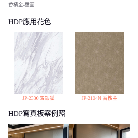
香檳金-壁面
HDP應用花色
JP-2330 雪銀狐
JP-2104N 香檳金
HDP寫真板案例照