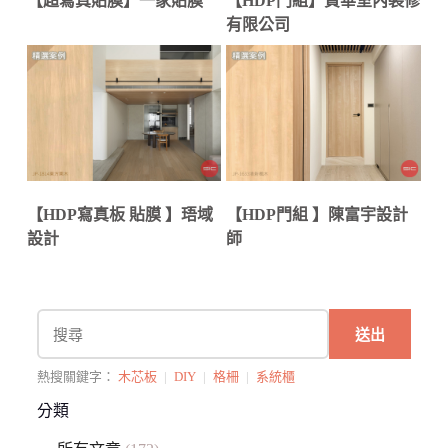
【超寫真貼膜】一家貼膜
【HDP門組】賁華室內裝修
有限公司
【HDP寫真板 貼膜 】珸域
【HDP門組 】陳富宇設計
設計
師
送出
熱搜關鍵字：
木芯板
|
DIY
|
格柵
|
系統櫃
分類