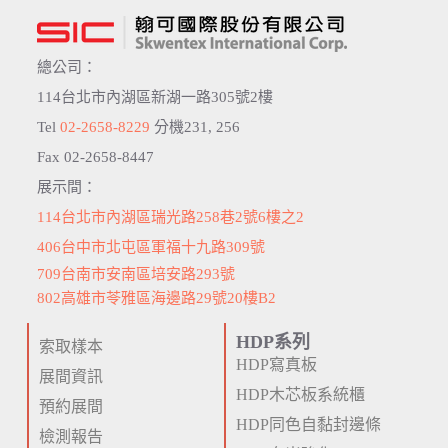
總公司：
114台北市內湖區新湖一路305號2樓
Tel
02-2658-8229
分機231, 256
Fax 02-2658-8447
展示間：
114台北市內湖區瑞光路258巷2號6樓之2
406台中市北屯區軍福十九路309號
709台南市安南區培安路293號
802高雄市苓雅區海邊路29號20樓B2
HDP系列
索取樣本
HDP寫真板
展間資訊
HDP木芯板系統櫃
預約展間
HDP同色自黏封邊條
檢測報告