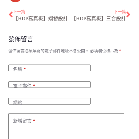
上一篇
下一篇
【HDP寫真板】翊發設計
【HDP寫真板】三合設計
發佈留言
A
發佈留言必須填寫的電子郵件地址不會公開。
必填欄位標示為
*
l
t
e
名稱
*
r
n
a
電子郵件
*
t
i
v
網站
e
:
新增留言
*