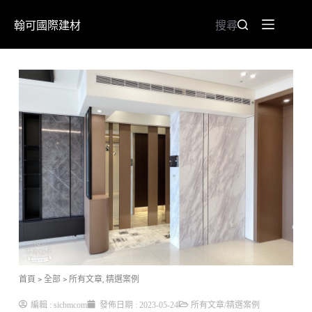
翰可國際建材
搜尋
首頁
> 全部
>
所有文章
,
精選案例
編輯 :
sicbmcom
發佈日期 :
2023-05-24
所有文章
/
精選案例