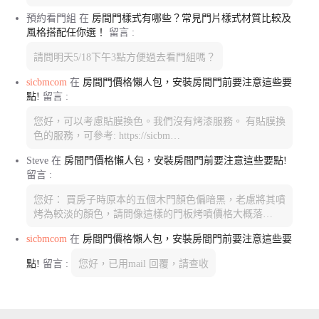
預約看門組
在
房間門樣式有哪些？常見門片樣式材質比較及
風格搭配任你選！
留言 :
請問明天5/18下午3點方便過去看門組嗎？
sicbmcom
在
房間門價格懶人包，安裝房間門前要注意這些要
點!
留言 :
您好，可以考慮貼膜換色。我們沒有烤漆服務。 有貼膜換
色的服務，可參考: https://sicbm…
Steve
在
房間門價格懶人包，安裝房間門前要注意這些要點!
留言 :
您好： 買房子時原本的五個木門顏色偏暗黑，老慮將其噴
烤為較淡的顏色，請問像這樣的門板烤噴價格大概落…
sicbmcom
在
房間門價格懶人包，安裝房間門前要注意這些要
點!
留言 :
您好，已用mail 回覆，請查收