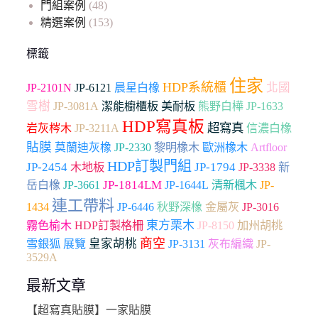
門組案例
(48)
精選案例
(153)
標籤
住家
HDP系統櫃
北國
JP-2101N
JP-6121
晨星白橡
雪樹
JP-3081A
潔能櫥櫃板
美耐板
熊野白樺
JP-1633
HDP寫真板
超寫真
岩灰梣木
JP-3211A
信濃白橡
貼膜
JP-2330
Artfloor
莫蘭迪灰橡
黎明橡木
歐洲橡木
HDP訂製門組
JP-2454
木地板
JP-1794
JP-3338
新
JP-3661
JP-1814LM
岳白橡
JP-1644L
清新楓木
JP-
連工帶料
1434
JP-6446
秋野深橡
金屬灰
JP-3016
東方栗木
加州胡桃
霧色榆木
HDP訂製格柵
JP-8150
商空
雪銀狐
皇家胡桃
展覽
JP-3131
灰布編織
JP-
3529A
最新文章
【超寫真貼膜】一家貼膜