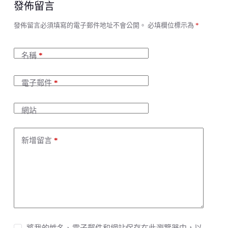
發佈留言
A
發佈留言必須填寫的電子郵件地址不會公開。
必填欄位標示為
*
l
t
e
名稱
*
r
n
a
電子郵件
*
t
i
v
網站
e
:
新增留言
*
將我的姓名、電子郵件和網站保存在此瀏覽器中，以