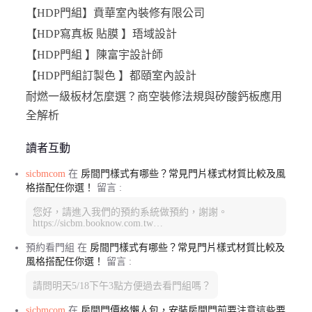
【HDP門組】賁華室內裝修有限公司
【HDP寫真板 貼膜 】珸域設計
【HDP門組 】陳富宇設計師
【HDP門組訂製色 】都頤室內設計
耐燃一級板材怎麼選？商空裝修法規與矽酸鈣板應用
全解析
讀者互動
sicbmcom
在
房間門樣式有哪些？常見門片樣式材質比較及風
格搭配任你選！
留言 :
您好，請進入我們的預約系統做預約，謝謝。
https://sicbm.booknow.com.tw…
預約看門組
在
房間門樣式有哪些？常見門片樣式材質比較及
風格搭配任你選！
留言 :
請問明天5/18下午3點方便過去看門組嗎？
sicbmcom
在
房間門價格懶人包，安裝房間門前要注意這些要