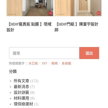
【HDP寫真板 貼膜 】珸域
【HDP門組 】陳富宇設計
設計
師
送出
熱搜關鍵字：
木芯板
|
DIY
|
格柵
|
系統櫃
分類
所有文章
(172)
最新消息
(7)
設計訣竅
(8)
材料運用
(9)
環保綠建材
(1)