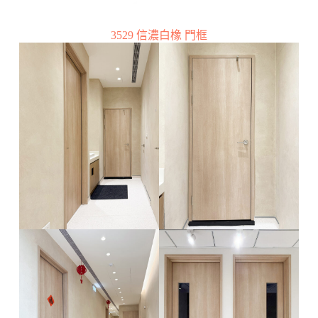
3529 信濃白橡 門框