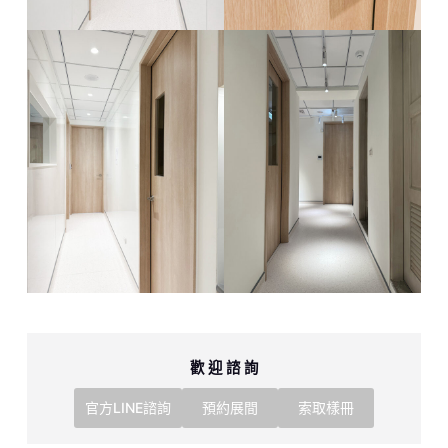
歡 迎 諮 詢
官方LINE諮詢
預約展間
索取樣冊