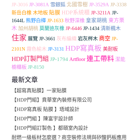
雪銀狐
北國雪樹
JP-3016
JP-3081A
JP-3529A
JP-3338
貼膜
HDP系統櫃
木地板
新岳白橡
JP-3211A
JP-
皇家胡桃
東方栗
1644L
熊野白樺
JP-1633
秋野深橡
木
加州胡桃
莫蘭迪灰橡
JP-6446
JP-1434
清新楓木
住家
商空
JP-3661
展覽
灰布編織
岩灰梣木
JP-
HDP寫真板
2101N
霧色榆木
JP-3131
美耐板
連工帶料
HDP訂製門組
JP-1794
Artfloor
潔能
櫥櫃板
JP-8150
最新文章
【超寫真貼膜】一家貼膜
【HDP門組】賁華室內裝修有限公司
【HDP寫真板 貼膜 】珸域設計
【HDP門組 】陳富宇設計師
【HDP門組訂製色 】都頤室內設計
耐燃一級板材怎麼選？商空裝修法規與矽酸鈣板應用