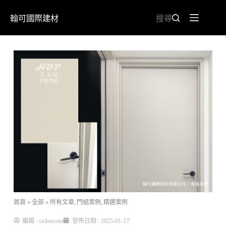
翰可國際建材
搜尋
首頁
> 全部
>
所有文章
,
門組案例
,
精選案例
編輯 :
sicbmcom
發佈日期 :
2025-01-17