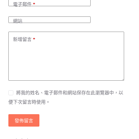
a
電子郵件
*
t
i
v
網站
e
:
新增留言
*
將我的姓名、電子郵件和網站保存在此瀏覽器中，以
便下次留言時使用。
發佈留言