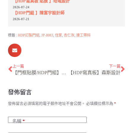
【HDP寫真板 貼膜 】珸域設計
2026-07-24
【HDP門組 】陳富宇設計師
2026-07-21
標籤 :
HDP訂製門組
,
JP-8083
,
住家
,
杏仁灰
,
連工帶料
上一篇
下一篇
【門框貼膜/HDP門組】拾躍設計
【HDP寫真板】森斯設計
發佈留言
A
發佈留言必須填寫的電子郵件地址不會公開。
必填欄位標示為
*
l
t
e
名稱
*
r
n