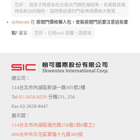
您好： 買房子時原本的五個木門顏色偏暗黑，老慮將其噴
烤為較淡的顏色，請問像這樣的門板烤噴價格大概落…
sicbmcom
在
房間門價格懶人包，安裝房間門前要注意這些要
點!
留言 :
您好，已用mail 回覆，請查收
總公司：
114台北市內湖區新湖一路305號2樓
Tel
02-2658-8229
分機231, 256
Fax 02-2658-8447
展示間：
114台北市內湖區瑞光路258巷2號6樓之2
406台中市北屯區軍福十九路309號