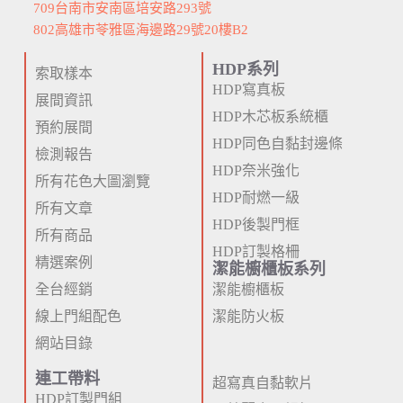
709台南市安南區培安路293號
802高雄市苓雅區海邊路29號20樓B2
HDP系列
索取樣本
HDP寫真板
展間資訊
HDP木芯板系統櫃
預約展間
HDP同色自黏封邊條
檢測報告
HDP奈米強化
所有花色大圖瀏覽
HDP耐燃一級
所有文章
HDP後製門框
所有商品
HDP訂製格柵
精選案例
潔能櫥櫃板系列
全台經銷
潔能櫥櫃板
線上門組配色
潔能防火板
網站目錄
連工帶料
超寫真自黏軟片
HDP訂製門組