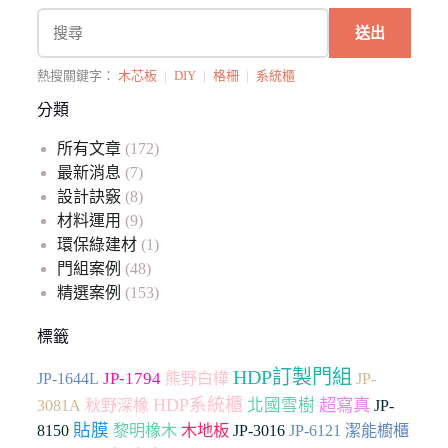
送出
熱搜關鍵字：
木芯板
|
DIY
|
格柵
|
系統櫃
分類
所有文章
(172)
最新消息
(7)
設計訣竅
(8)
材料運用
(9)
環保綠建材
(1)
門組案例
(48)
精選案例
(153)
標籤
HDP訂製門組
JP-1794
JP-1644L
熊野白樺
JP-
HDP系統櫃
超寫真
北國雪樹
3081A
秋野深橡
JP-
貼膜
木地板
8150
黎明橡木
JP-3016
JP-6121
潔能櫥櫃