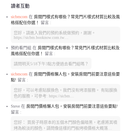
讀者互動
sicbmcom
在
房間門樣式有哪些？常見門片樣式材質比較及風
格搭配任你選！
留言 :
您好，請進入我們的預約系統做預約，謝謝。
https://sicbm.booknow.com.tw…
預約看門組
在
房間門樣式有哪些？常見門片樣式材質比較及
風格搭配任你選！
留言 :
請問明天5/18下午3點方便過去看門組嗎？
sicbmcom
在
房間門價格懶人包，安裝房間門前要注意這些要
點!
留言 :
您好，可以考慮貼膜換色。我們沒有烤漆服務。 有貼膜換
色的服務，可參考: https://sicbm…
Steve
在
房間門價格懶人包，安裝房間門前要注意這些要點!
留言 :
您好： 買房子時原本的五個木門顏色偏暗黑，老慮將其噴
烤為較淡的顏色，請問像這樣的門板烤噴價格大概落…