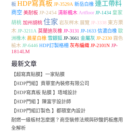
HDP寫真板
連工帶料
板
JP-3529A
新岳白橡
商空
JP-2454
Artfloor
皇家
美耐板
清新楓木
JP-1434
住家
胡桃
加州胡桃
東方栗
岩灰梣木
展覽
JP-3338
木
JP-3211A
莫蘭迪灰橡
JP-3131
JP-1633
信濃白橡
歐
雪銀狐
JP-3661
JP-2330
洲橡木
晨星白橡
金屬灰
霧色
JP-
榆木
JP-6446
HDP訂製格柵
灰布編織
JP-2101N
1814LM
最新文章
【超寫真貼膜】一家貼膜
【HDP門組】賁華室內裝修有限公司
【HDP寫真板 貼膜 】珸域設計
【HDP門組 】陳富宇設計師
【HDP門組訂製色 】都頤室內設計
耐燃一級板材怎麼選？商空裝修法規與矽酸鈣板應用
全解析