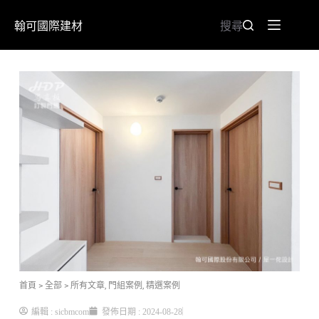
翰可國際建材
搜尋
首頁
> 全部
>
所有文章
,
門組案例
,
精選案例
編輯 :
sicbmcom
發佈日期 :
2024-08-28