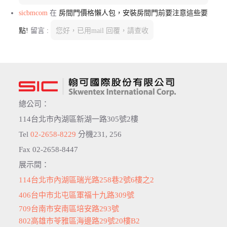
sicbmcom
在
房間門價格懶人包，安裝房間門前要注意這些要
點!
留言 :
您好，已用mail 回覆，請查收
總公司：
114台北市內湖區新湖一路305號2樓
Tel
02-2658-8229
分機231, 256
Fax 02-2658-8447
展示間：
114台北市內湖區瑞光路258巷2號6樓之2
406台中市北屯區軍福十九路309號
709台南市安南區培安路293號
802高雄市苓雅區海邊路29號20樓B2