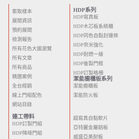
HDP系列
索取樣本
HDP寫真板
展間資訊
HDP木芯板系統櫃
預約展間
HDP同色自黏封邊條
檢測報告
HDP奈米強化
所有花色大圖瀏覽
HDP耐燃一級
所有文章
HDP後製門框
所有商品
HDP訂製格柵
精選案例
潔能櫥櫃板系列
全台經銷
潔能櫥櫃板
線上門組配色
潔能防火板
網站目錄
連工帶料
超寫真自黏軟片
HDP訂製門組
亞特麗金屬鋁板
HDP降噪門組
威盛亞美耐板