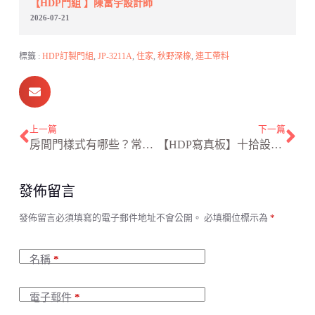
【HDP門組 】陳富宇設計師
2026-07-21
標籤 :
HDP訂製門組
,
JP-3211A
,
住家
,
秋野深橡
,
連工帶料
上一篇
下一篇
房間門樣式有哪些？常見門片樣式材質比較及風格搭配任你選！
【HDP寫真板】十拾設計Ten Ten Design
發佈留言
A
發佈留言必須填寫的電子郵件地址不會公開。
必填欄位標示為
*
l
t
e
名稱
*
r
n
a
電子郵件
*
t